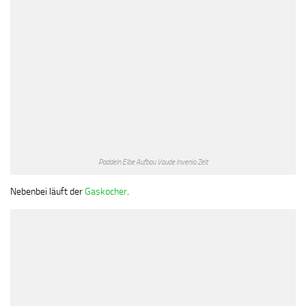
Paddeln Elbe Aufbau Vaude Invenio Zelt
Nebenbei läuft der
Gaskocher
.