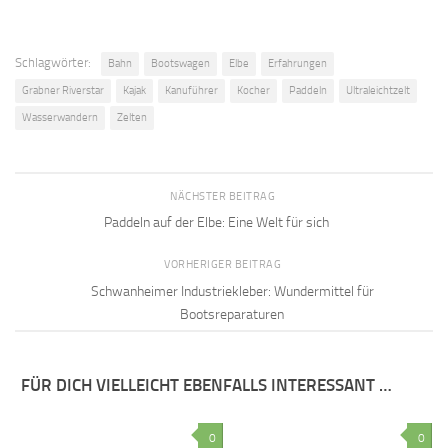
Schlagwörter:
Bahn
Bootswagen
Elbe
Erfahrungen
Grabner Riverstar
Kajak
Kanuführer
Kocher
Paddeln
Ultraleichtzelt
Wasserwandern
Zelten
NÄCHSTER BEITRAG
Paddeln auf der Elbe: Eine Welt für sich
VORHERIGER BEITRAG
Schwanheimer Industriekleber: Wundermittel für
Bootsreparaturen
FÜR DICH VIELLEICHT EBENFALLS INTERESSANT …
0
0