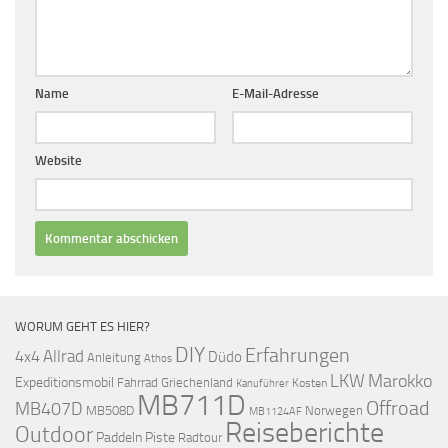
Name
E-Mail-Adresse
Website
WORUM GEHT ES HIER?
DIY
Erfahrungen
Allrad
4x4
Düdo
Anleitung
Athos
LKW
Marokko
Expeditionsmobil
Fahrrad
Griechenland
Kosten
Kanuführer
MB711D
Offroad
MB407D
MB508D
Norwegen
MB1124AF
Reiseberichte
Outdoor
Paddeln
Piste
Radtour