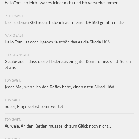
HalloTom, so leicht war es leider nicht und ich verstehe immer...
PETER SAGT:
Die Heidenau K60 Scout habe ich auf meiner DR650 gefahren, die...
MARIO SAGT:
Hallo Tom, ist doch irgendwie schön das es die Skoda LKW...
CHRISTIAN SAGT:
Glaube auch, dass diese Heidenaus ein guter Kompromiss sind. Sollen
etwas...
TOM SAGT:
Jedes Mal, wenn ich den Reflex habe, einen alten Allrad LKW...
TOM SAGT:
Super, Frage selbst beantwortet!
TOM SAGT:
Au weia. An den Kardan musste ich zum Glück noch nicht...