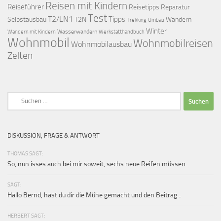
Reisen mit Kindern
Reiseführer
Reisetipps
Reparatur
Test
T2/LN1
Tipps
Selbstausbau
T2N
Wandern
Umbau
Trekking
Winter
Wasserwandern
Werkstatthandbuch
Wandern mit Kindern
Wohnmobil
Wohnmobilreisen
Wohnmobilausbau
Zelten
Suchen
nach:
DISKUSSION, FRAGE & ANTWORT
THOMAS SAGT:
So, nun isses auch bei mir soweit, sechs neue Reifen müssen...
SAGT:
Hallo Bernd, hast du dir die Mühe gemacht und den Beitrag...
HERBERT SAGT: