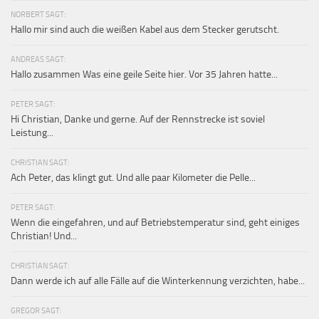
NORBERT SAGT:
Hallo mir sind auch die weißen Kabel aus dem Stecker gerutscht.
ANDREAS SAGT:
Hallo zusammen Was eine geile Seite hier. Vor 35 Jahren hatte...
PETER SAGT:
Hi Christian, Danke und gerne. Auf der Rennstrecke ist soviel
Leistung...
CHRISTIAN SAGT:
Ach Peter, das klingt gut. Und alle paar Kilometer die Pelle...
PETER SAGT:
Wenn die eingefahren, und auf Betriebstemperatur sind, geht einiges
Christian! Und...
CHRISTIAN SAGT:
Dann werde ich auf alle Fälle auf die Winterkennung verzichten, habe...
GREGOR SAGT: