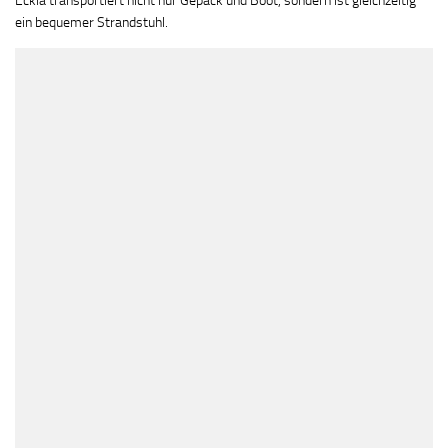
Eckla transportiert nicht nur Gepäck und Boot, sondern ist gleichzeitig
ein bequemer Strandstuhl.