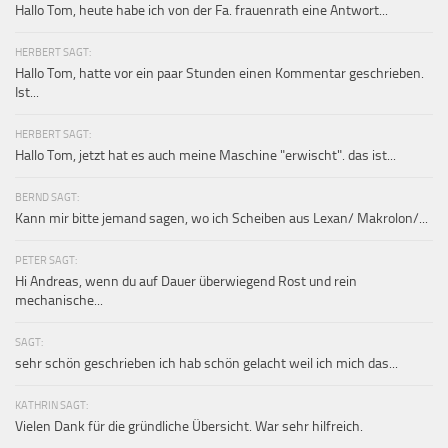
Hallo Tom, heute habe ich von der Fa. frauenrath eine Antwort...
HERBERT SAGT:
Hallo Tom, hatte vor ein paar Stunden einen Kommentar geschrieben.
Ist...
HERBERT SAGT:
Hallo Tom, jetzt hat es auch meine Maschine "erwischt". das ist...
BERND SAGT:
Kann mir bitte jemand sagen, wo ich Scheiben aus Lexan/ Makrolon/...
PETER SAGT:
Hi Andreas, wenn du auf Dauer überwiegend Rost und rein
mechanische...
SAGT:
sehr schön geschrieben ich hab schön gelacht weil ich mich das...
KATHRIN SAGT:
Vielen Dank für die gründliche Übersicht. War sehr hilfreich.