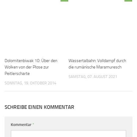
Dolomitenbiwak 10: Über den
Wassertalbahn: Volldampf durch
Wolken von der Plose zur
die rumänische Maramuresch
Peitlerscharte
SAMSTAG, 07. AUGUST 2021
SONNTAG, 19. OKTOBER 2014
SCHREIBE EINEN KOMMENTAR
Kommentar
*