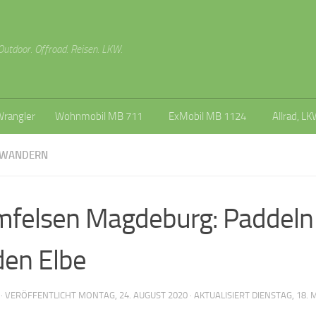
Outdoor. Offroad. Reisen. LKW.
Wrangler
Wohnmobil MB 711
ExMobil MB 1124
Allrad, LK
RWANDERN
felsen Magdeburg: Paddeln 
den Elbe
· VERÖFFENTLICHT
MONTAG, 24. AUGUST 2020
· AKTUALISIERT
DIENSTAG, 18. 