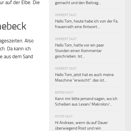
r auf der Elbe. Die
gemacht und den Beitrag...
HERBERT SAGT:
Hallo Tom, heute habe ich von der Fa.
nebeck
frauenrath eine Antwort...
HERBERT SAGT:
ageszeiten. Also
Hallo Tom, hatte vor ein paar
ch. Da kann ich
Stunden einen Kommentar
nge aus dem Sand
geschrieben. Ist...
HERBERT SAGT:
Hallo Tom, jetzt hat es auch meine
Maschine "erwischt". das ist...
BERND SAGT:
Kann mir bitte jemand sagen, wo ich
Scheiben aus Lexan/ Makrolon/...
PETER SAGT:
Hi Andreas, wenn du auf Dauer
überwiegend Rost und rein