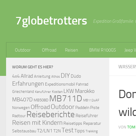
Zum Inhalt springen
7globetrotters
Expedition Großfamilie: 
Outdoor
Offroad
Reisen
BMW R100GS
Jeep 
WASSE
WORUM GEHT ES HIER?
DIY
Allrad
4x4
Düdo
Anleitung
Athos
Erfahrungen
Expeditionsmobil
Fahrrad
Dom
LKW
Marokko
Griechenland
Kosten
Kanuführer
MB711D
MB407D
MB508D
MB1124AF
Outdoor
Offroad
wil
Paddeln
Piste
Norwegen
Reiseberichte
Reiseführer
Radtour
Reisen mit Kindern
Reisetipps
Reparatur
VON
TOM
Test
T2/LN1
Tipps
Selbstausbau
T2N
Trekking