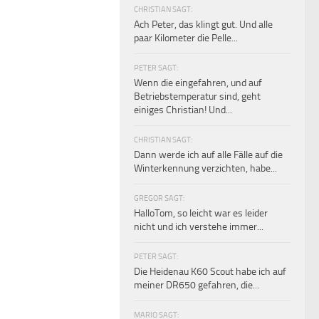
CHRISTIAN SAGT:
Ach Peter, das klingt gut. Und alle
paar Kilometer die Pelle...
PETER SAGT:
Wenn die eingefahren, und auf
Betriebstemperatur sind, geht
einiges Christian! Und...
CHRISTIAN SAGT:
Dann werde ich auf alle Fälle auf die
Winterkennung verzichten, habe...
GREGOR SAGT:
HalloTom, so leicht war es leider
nicht und ich verstehe immer...
PETER SAGT:
Die Heidenau K60 Scout habe ich auf
meiner DR650 gefahren, die...
MARIO SAGT: