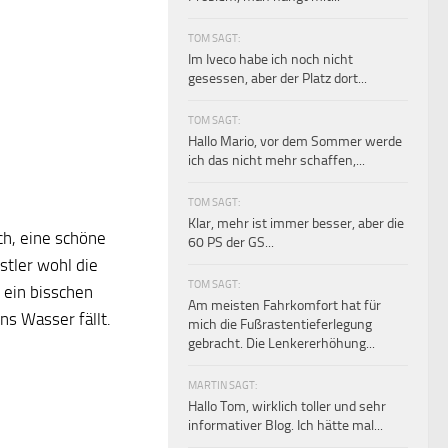
TOM SAGT:
Im Iveco habe ich noch nicht
gesessen, aber der Platz dort...
TOM SAGT:
Hallo Mario, vor dem Sommer werde
ich das nicht mehr schaffen,...
TOM SAGT:
Klar, mehr ist immer besser, aber die
ch, eine schöne
60 PS der GS...
stler wohl die
TOM SAGT:
t ein bisschen
Am meisten Fahrkomfort hat für
ns Wasser fällt.
mich die Fußrastentieferlegung
gebracht. Die Lenkererhöhung...
MARTIN SAGT:
Hallo Tom, wirklich toller und sehr
informativer Blog. Ich hätte mal...