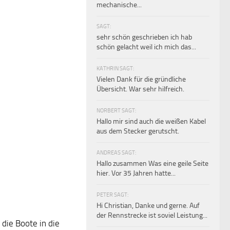
mechanische...
SAGT:
sehr schön geschrieben ich hab
schön gelacht weil ich mich das...
KATHRIN SAGT:
Vielen Dank für die gründliche
Übersicht. War sehr hilfreich.
NORBERT SAGT:
Hallo mir sind auch die weißen Kabel
aus dem Stecker gerutscht.
ANDREAS SAGT:
Hallo zusammen Was eine geile Seite
hier. Vor 35 Jahren hatte...
PETER SAGT:
Hi Christian, Danke und gerne. Auf
der Rennstrecke ist soviel Leistung...
die Boote in die