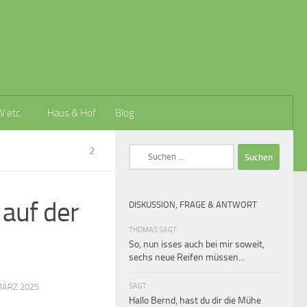
W etc.
Haus & Hof
Blog
2
Suchen
nach:
auf der
DISKUSSION, FRAGE & ANTWORT
THOMAS SAGT:
So, nun isses auch bei mir soweit,
sechs neue Reifen müssen...
SAGT:
MÄRZ 2025
Hallo Bernd, hast du dir die Mühe