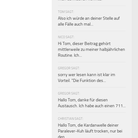
TOM SAGT:
Also ich würde an deiner Stelle auf
alle Fälle auch mal...
NICO SAGT:
Hi Tom, dieser Beitrag gehört
mittlerweile zu meiner halbjährlichen
Routine. Ich...
GREGOR SAGT:
sorry wer lesen kann ist klar im
Vorteil. "Die Funktion des...
GREGOR SAGT:
Hallo Tom, danke für diesen
Austausch. Ich habe auch einen 711...
CHRISTIAN SAGT:
Hallo Tom, die Kardanwelle deiner
Paralever-Kuh läuft trocken, nur bei
den...