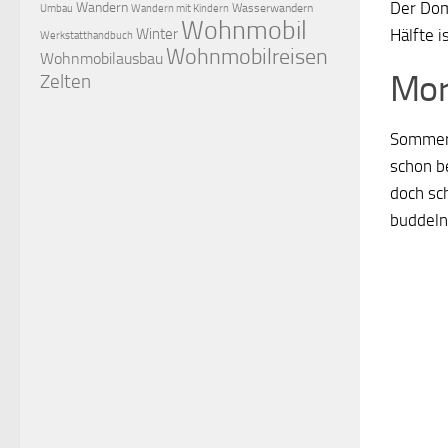
Der Dom
Wandern
Wasserwandern
Umbau
Wandern mit Kindern
Wohnmobil
Winter
Hälfte i
Werkstatthandbuch
Wohnmobilreisen
Wohnmobilausbau
Mor
Zelten
Sommeru
schon b
doch sc
buddeln