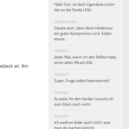
Hallo Tom, ist doch irgendwie schön
das es die Skoda LKW...
CHRISTIAN SAGT:
Glaube auch, dass diese Heidenaus
ein guter Kompromiss sind. Sollen
etwas...
TOM SAGT:
Jedes Mal, wenn ich den Reflex habe,
einen alten Allrad LKW...
nebeck an. Am
TOM SAGT:
Super, Frage selbst beantwortet!
TOM SAGT:
Au weia. An den Kardan musste ich
zum Glück noch nicht...
TOM SAGT:
Ich weiß es leider auch nicht, was
man da machen könnte.