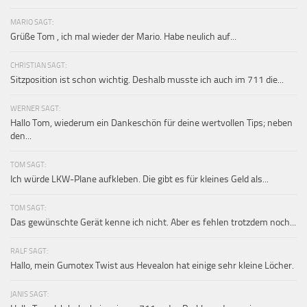
MARIO SAGT:
Grüße Tom , ich mal wieder der Mario. Habe neulich auf...
CHRISTIAN SAGT:
Sitzposition ist schon wichtig. Deshalb musste ich auch im 711 die...
WERNER SAGT:
Hallo Tom, wiederum ein Dankeschön für deine wertvollen Tips; neben
den...
TOM SAGT:
Ich würde LKW-Plane aufkleben. Die gibt es für kleines Geld als...
TOM SAGT:
Das gewünschte Gerät kenne ich nicht. Aber es fehlen trotzdem noch...
RALF SAGT:
Hallo, mein Gumotex Twist aus Hevealon hat einige sehr kleine Löcher.
JANIS SAGT: