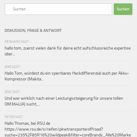
Suchen
nach:
DISKUSSION, FRAGE & ANTWORT
REINHARD SAGT:
hallo tom, zuerst vielen dank für deine echt aufschlussreiche expertise
über...
JENS SAGT:
Hallo Tom, würdest du ein sperrbares Heckdifferenzial auch per Akku-
Kompressor (Makita...
JENS SAGT:
Und wer wirklich nach einer Leistungssteigerung für unsere tollen
OM364L(A) sucht,...
PETER SAGT:
Hallo Thomas, bei RSU.de
https://www.rsu.de/s/reifen/pkwtransporteroffroad?
suche=235%2F85R16%20wildpeak&filter=coreBrands_Alle%20Marke