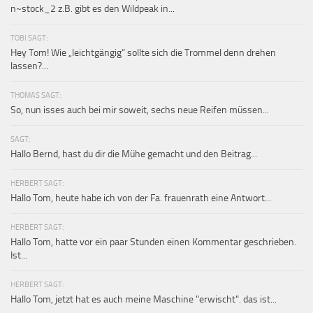
n~stock_2 z.B. gibt es den Wildpeak in...
TOBI SAGT:
Hey Tom! Wie „leichtgängig“ sollte sich die Trommel denn drehen
lassen?...
THOMAS SAGT:
So, nun isses auch bei mir soweit, sechs neue Reifen müssen...
SAGT:
Hallo Bernd, hast du dir die Mühe gemacht und den Beitrag...
HERBERT SAGT:
Hallo Tom, heute habe ich von der Fa. frauenrath eine Antwort...
HERBERT SAGT:
Hallo Tom, hatte vor ein paar Stunden einen Kommentar geschrieben.
Ist...
HERBERT SAGT:
Hallo Tom, jetzt hat es auch meine Maschine "erwischt". das ist...