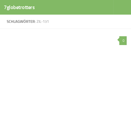
7globetrotters
Zum Inhalt springen
SCHLAGWÖRTER:
ZIL-131
0