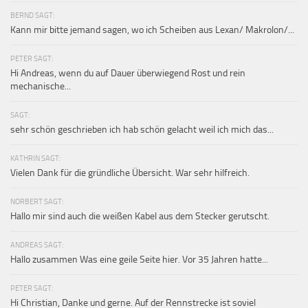
BERND SAGT:
Kann mir bitte jemand sagen, wo ich Scheiben aus Lexan/ Makrolon/...
PETER SAGT:
Hi Andreas, wenn du auf Dauer überwiegend Rost und rein
mechanische...
SAGT:
sehr schön geschrieben ich hab schön gelacht weil ich mich das...
KATHRIN SAGT:
Vielen Dank für die gründliche Übersicht. War sehr hilfreich.
NORBERT SAGT:
Hallo mir sind auch die weißen Kabel aus dem Stecker gerutscht.
ANDREAS SAGT:
Hallo zusammen Was eine geile Seite hier. Vor 35 Jahren hatte...
PETER SAGT:
Hi Christian, Danke und gerne. Auf der Rennstrecke ist soviel