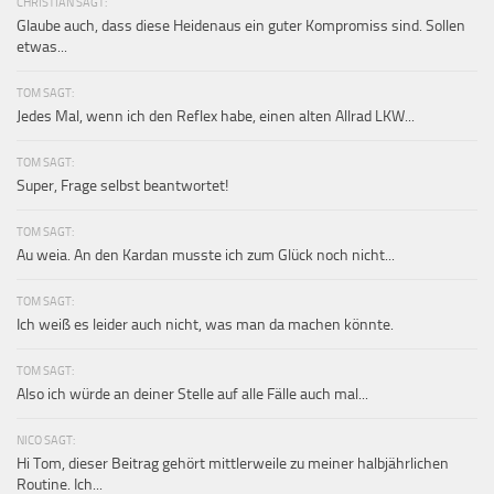
CHRISTIAN SAGT:
Glaube auch, dass diese Heidenaus ein guter Kompromiss sind. Sollen
etwas...
TOM SAGT:
Jedes Mal, wenn ich den Reflex habe, einen alten Allrad LKW...
TOM SAGT:
Super, Frage selbst beantwortet!
TOM SAGT:
Au weia. An den Kardan musste ich zum Glück noch nicht...
TOM SAGT:
Ich weiß es leider auch nicht, was man da machen könnte.
TOM SAGT:
Also ich würde an deiner Stelle auf alle Fälle auch mal...
NICO SAGT:
Hi Tom, dieser Beitrag gehört mittlerweile zu meiner halbjährlichen
Routine. Ich...