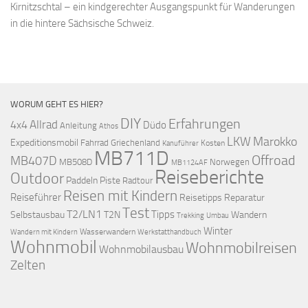
Kirnitzschtal – ein kindgerechter Ausgangspunkt für Wanderungen
in die hintere Sächsische Schweiz.
WORUM GEHT ES HIER?
DIY
Erfahrungen
Allrad
4x4
Düdo
Anleitung
Athos
LKW
Marokko
Expeditionsmobil
Fahrrad
Griechenland
Kosten
Kanuführer
MB711D
Offroad
MB407D
MB508D
Norwegen
MB1124AF
Reiseberichte
Outdoor
Paddeln
Piste
Radtour
Reisen mit Kindern
Reiseführer
Reisetipps
Reparatur
Test
T2/LN1
Tipps
Selbstausbau
T2N
Wandern
Umbau
Trekking
Winter
Wasserwandern
Werkstatthandbuch
Wandern mit Kindern
Wohnmobil
Wohnmobilreisen
Wohnmobilausbau
Zelten