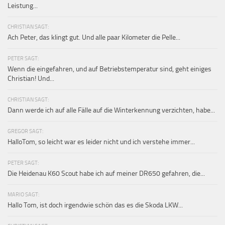
Leistung...
CHRISTIAN SAGT:
Ach Peter, das klingt gut. Und alle paar Kilometer die Pelle...
PETER SAGT:
Wenn die eingefahren, und auf Betriebstemperatur sind, geht einiges
Christian! Und...
CHRISTIAN SAGT:
Dann werde ich auf alle Fälle auf die Winterkennung verzichten, habe...
GREGOR SAGT:
HalloTom, so leicht war es leider nicht und ich verstehe immer...
PETER SAGT:
Die Heidenau K60 Scout habe ich auf meiner DR650 gefahren, die...
MARIO SAGT:
Hallo Tom, ist doch irgendwie schön das es die Skoda LKW...