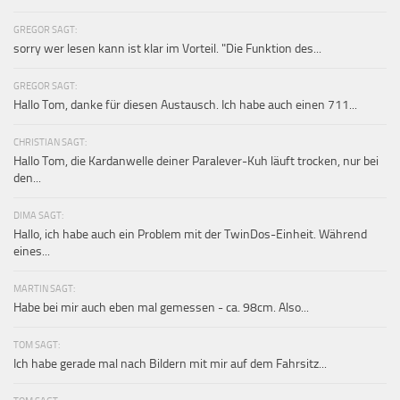
GREGOR SAGT:
sorry wer lesen kann ist klar im Vorteil. "Die Funktion des...
GREGOR SAGT:
Hallo Tom, danke für diesen Austausch. Ich habe auch einen 711...
CHRISTIAN SAGT:
Hallo Tom, die Kardanwelle deiner Paralever-Kuh läuft trocken, nur bei
den...
DIMA SAGT:
Hallo, ich habe auch ein Problem mit der TwinDos-Einheit. Während
eines...
MARTIN SAGT:
Habe bei mir auch eben mal gemessen - ca. 98cm. Also...
TOM SAGT:
Ich habe gerade mal nach Bildern mit mir auf dem Fahrsitz...