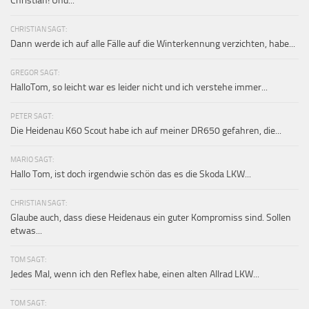
Christian! Und...
CHRISTIAN SAGT:
Dann werde ich auf alle Fälle auf die Winterkennung verzichten, habe...
GREGOR SAGT:
HalloTom, so leicht war es leider nicht und ich verstehe immer...
PETER SAGT:
Die Heidenau K60 Scout habe ich auf meiner DR650 gefahren, die...
MARIO SAGT:
Hallo Tom, ist doch irgendwie schön das es die Skoda LKW...
CHRISTIAN SAGT:
Glaube auch, dass diese Heidenaus ein guter Kompromiss sind. Sollen
etwas...
TOM SAGT:
Jedes Mal, wenn ich den Reflex habe, einen alten Allrad LKW...
TOM SAGT: