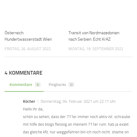
Österreich:
Transit von Nordmazedonien
Hundertwasserstadt Wien
nach Serbien: Echt KrAZ
FREITAG, 26. AUGUST 2022
MONTAG, 19. SEPTEMBER 2022
4 KOMMENTARE
Kommentare
4
Pingbacks
0
Köcher
Donnerstag, 04. Februar 2021 um 22:11 Uhr
Hallo ihr da,
schön zu sehen, dass der 711er immer noch aktiv ist. schraube
mit hilfe des blogs fleissig an meinem 711er rum. hab ja exakt
das gleiche kfz. nur weggefahren bin ich noch nicht. shame on