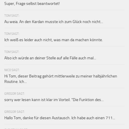
Super, Frage selbst beantwortet!
TOM SAGT:
Au weia. An den Kardan musste ich zum Glück noch nicht...
TOM SAGT:
Ich weiß es leider auch nicht, was man da machen könnte.
TOM SAGT:
Also ich würde an deiner Stelle auf alle Fälle auch mal...
NICO SAGT:
Hi Tom, dieser Beitrag gehört mittlerweile zu meiner halbjährlichen
Routine. Ich...
GREGOR SAGT:
sorry wer lesen kann ist klar im Vorteil. "Die Funktion des...
GREGOR SAGT:
Hallo Tom, danke für diesen Austausch. Ich habe auch einen 711...