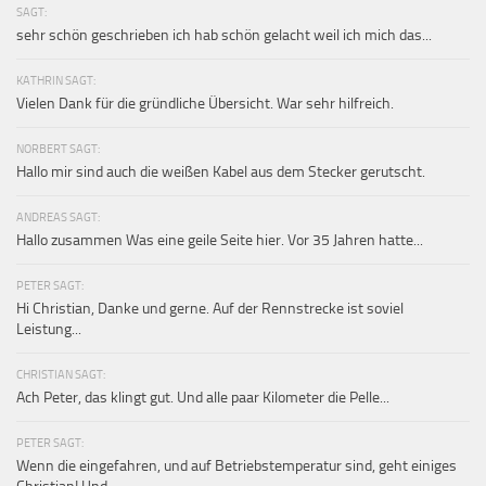
SAGT:
sehr schön geschrieben ich hab schön gelacht weil ich mich das...
KATHRIN SAGT:
Vielen Dank für die gründliche Übersicht. War sehr hilfreich.
NORBERT SAGT:
Hallo mir sind auch die weißen Kabel aus dem Stecker gerutscht.
ANDREAS SAGT:
Hallo zusammen Was eine geile Seite hier. Vor 35 Jahren hatte...
PETER SAGT:
Hi Christian, Danke und gerne. Auf der Rennstrecke ist soviel
Leistung...
CHRISTIAN SAGT:
Ach Peter, das klingt gut. Und alle paar Kilometer die Pelle...
PETER SAGT:
Wenn die eingefahren, und auf Betriebstemperatur sind, geht einiges