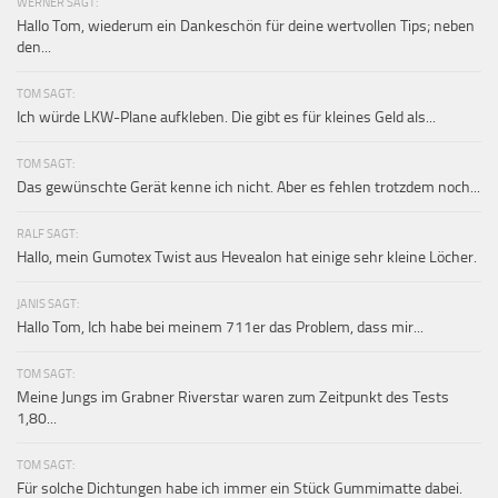
WERNER SAGT:
Hallo Tom, wiederum ein Dankeschön für deine wertvollen Tips; neben
den...
TOM SAGT:
Ich würde LKW-Plane aufkleben. Die gibt es für kleines Geld als...
TOM SAGT:
Das gewünschte Gerät kenne ich nicht. Aber es fehlen trotzdem noch...
RALF SAGT:
Hallo, mein Gumotex Twist aus Hevealon hat einige sehr kleine Löcher.
JANIS SAGT:
Hallo Tom, Ich habe bei meinem 711er das Problem, dass mir...
TOM SAGT:
Meine Jungs im Grabner Riverstar waren zum Zeitpunkt des Tests
1,80...
TOM SAGT:
Für solche Dichtungen habe ich immer ein Stück Gummimatte dabei.