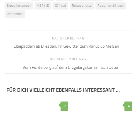
Expeditionsmobil
MB711D
Offroad
Reiseberichte
Reisen mit Kindern
Wohnmobil
NÄCHSTER BEITRAG
Elbepaddeln ab Dresden: Im Gewitter zum Kanuclub Meißen
VORHERIGER BEITRAG
Vom Fichtelberg auf dem Erzgebirgskamm nach Osten
FÜR DICH VIELLEICHT EBENFALLS INTERESSANT …
2
4