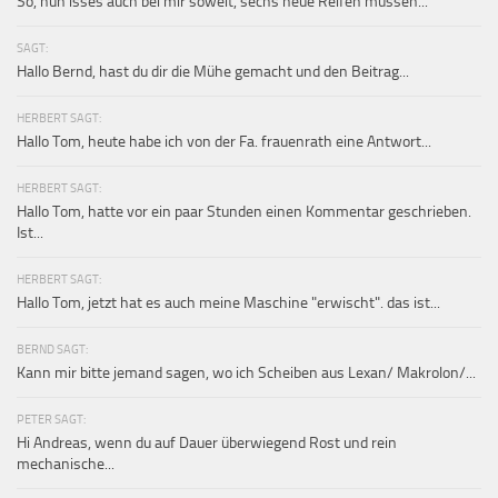
So, nun isses auch bei mir soweit, sechs neue Reifen müssen...
SAGT:
Hallo Bernd, hast du dir die Mühe gemacht und den Beitrag...
HERBERT SAGT:
Hallo Tom, heute habe ich von der Fa. frauenrath eine Antwort...
HERBERT SAGT:
Hallo Tom, hatte vor ein paar Stunden einen Kommentar geschrieben.
Ist...
HERBERT SAGT:
Hallo Tom, jetzt hat es auch meine Maschine "erwischt". das ist...
BERND SAGT:
Kann mir bitte jemand sagen, wo ich Scheiben aus Lexan/ Makrolon/...
PETER SAGT:
Hi Andreas, wenn du auf Dauer überwiegend Rost und rein
mechanische...