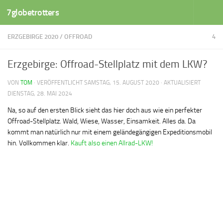
7globetrotters
Zum Inhalt springen
ERZGEBIRGE 2020
/
OFFROAD
4
Erzgebirge: Offroad-Stellplatz mit dem LKW?
VON
TOM
· VERÖFFENTLICHT
SAMSTAG, 15. AUGUST 2020
· AKTUALISIERT
DIENSTAG, 28. MAI 2024
Na, so auf den ersten Blick sieht das hier doch aus wie ein perfekter
Offroad-Stellplatz. Wald, Wiese, Wasser, Einsamkeit. Alles da. Da
kommt man natürlich nur mit einem geländegängigen Expeditionsmobil
hin. Vollkommen klar.
Kauft also einen Allrad-LKW!