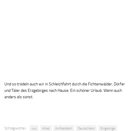
Und so trödeln auch wir in Schleichfahrt durch die Fichtenwälder, Dörfer
und Täler des Erzgebirges nach Hause. Ein schöner Urlaub. Wenn auch
anders als sonst.
Schlagwörter:
4x4
Allrad
Aufstelldach
Deutschland
Erzgebirge