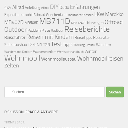
DIY
Erfahrungen
Allrad
4x4
Düdo
Anleitung
Athos
LKW
Marokko
Expeditionsmobil
Fahrrad
Griechenland
Kosten
Kanuführer
MB711D
Offroad
MB407D
MB508D
Norwegen
MB1124AF
Reiseberichte
Outdoor
Paddeln
Piste
Radtour
Reisen mit Kindern
Reiseführer
Reisetipps
Reparatur
Test
T2/LN1
Tipps
Selbstausbau
T2N
Wandern
Umbau
Trekking
Winter
Wasserwandern
Werkstatthandbuch
Wandern mit Kindern
Wohnmobil
Wohnmobilreisen
Wohnmobilausbau
Zelten
Suchen
nach:
DISKUSSION, FRAGE & ANTWORT
THOMAS SAGT: