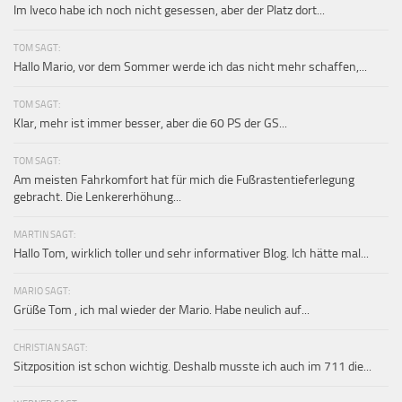
Im Iveco habe ich noch nicht gesessen, aber der Platz dort...
TOM SAGT:
Hallo Mario, vor dem Sommer werde ich das nicht mehr schaffen,...
TOM SAGT:
Klar, mehr ist immer besser, aber die 60 PS der GS...
TOM SAGT:
Am meisten Fahrkomfort hat für mich die Fußrastentieferlegung
gebracht. Die Lenkererhöhung...
MARTIN SAGT:
Hallo Tom, wirklich toller und sehr informativer Blog. Ich hätte mal...
MARIO SAGT:
Grüße Tom , ich mal wieder der Mario. Habe neulich auf...
CHRISTIAN SAGT:
Sitzposition ist schon wichtig. Deshalb musste ich auch im 711 die...