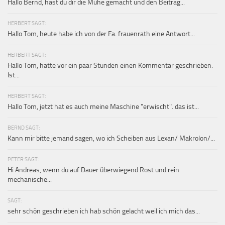
Hallo Bernd, hast du dir die Mühe gemacht und den Beitrag...
HERBERT SAGT:
Hallo Tom, heute habe ich von der Fa. frauenrath eine Antwort...
HERBERT SAGT:
Hallo Tom, hatte vor ein paar Stunden einen Kommentar geschrieben.
Ist...
HERBERT SAGT:
Hallo Tom, jetzt hat es auch meine Maschine "erwischt". das ist...
BERND SAGT:
Kann mir bitte jemand sagen, wo ich Scheiben aus Lexan/ Makrolon/...
PETER SAGT:
Hi Andreas, wenn du auf Dauer überwiegend Rost und rein
mechanische...
SAGT:
sehr schön geschrieben ich hab schön gelacht weil ich mich das...