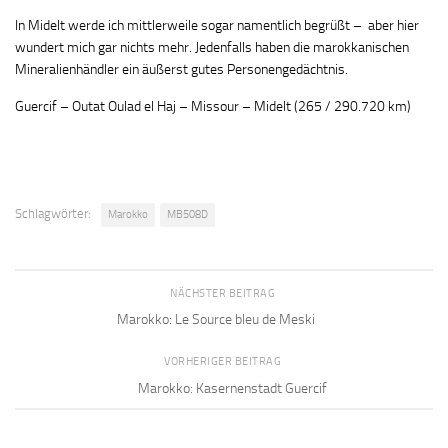
In Midelt werde ich mittlerweile sogar namentlich begrüßt – aber hier
wundert mich gar nichts mehr. Jedenfalls haben die marokkanischen
Mineralienhändler ein äußerst gutes Personengedächtnis.
Guercif – Outat Oulad el Haj – Missour – Midelt (265 / 290.720 km)
Schlagwörter:
Marokko
MB508D
NÄCHSTER BEITRAG
Marokko: Le Source bleu de Meski
VORHERIGER BEITRAG
Marokko: Kasernenstadt Guercif