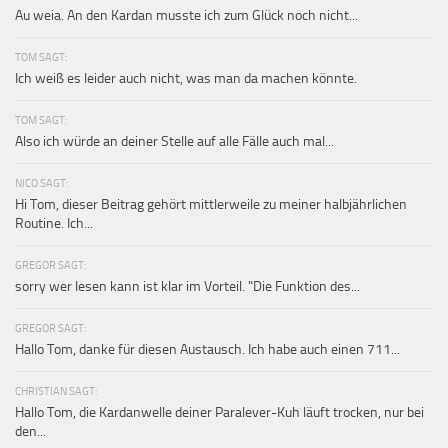
Au weia. An den Kardan musste ich zum Glück noch nicht...
TOM SAGT:
Ich weiß es leider auch nicht, was man da machen könnte.
TOM SAGT:
Also ich würde an deiner Stelle auf alle Fälle auch mal...
NICO SAGT:
Hi Tom, dieser Beitrag gehört mittlerweile zu meiner halbjährlichen
Routine. Ich...
GREGOR SAGT:
sorry wer lesen kann ist klar im Vorteil. "Die Funktion des...
GREGOR SAGT:
Hallo Tom, danke für diesen Austausch. Ich habe auch einen 711...
CHRISTIAN SAGT:
Hallo Tom, die Kardanwelle deiner Paralever-Kuh läuft trocken, nur bei
den...