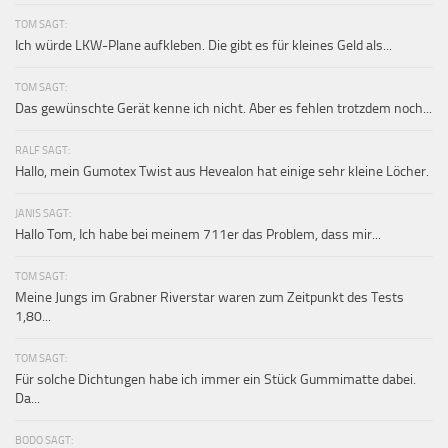
TOM SAGT:
Ich würde LKW-Plane aufkleben. Die gibt es für kleines Geld als...
TOM SAGT:
Das gewünschte Gerät kenne ich nicht. Aber es fehlen trotzdem noch...
RALF SAGT:
Hallo, mein Gumotex Twist aus Hevealon hat einige sehr kleine Löcher.
JANIS SAGT:
Hallo Tom, Ich habe bei meinem 711er das Problem, dass mir...
TOM SAGT:
Meine Jungs im Grabner Riverstar waren zum Zeitpunkt des Tests
1,80...
TOM SAGT:
Für solche Dichtungen habe ich immer ein Stück Gummimatte dabei.
Da...
BODO SAGT: