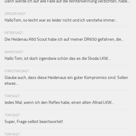
Dann werde ich auf alle Fälle auf die Winterkennung verzichten, habe...
GREGOR SAGT:
HalloTom, so leicht war es leider nicht und ich verstehe immer...
PETER SAGT:
Die Heidenau K60 Scout habe ich auf meiner DR650 gefahren, die...
MARIO SAGT:
Hallo Tom, ist doch irgendwie schön das es die Skoda LKW...
CHRISTIAN SAGT:
Glaube auch, dass diese Heidenaus ein guter Kompromiss sind. Sollen
etwas...
TOM SAGT:
Jedes Mal, wenn ich den Reflex habe, einen alten Allrad LKW...
TOM SAGT:
Super, Frage selbst beantwortet!
TOM SAGT: