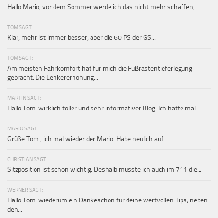
Hallo Mario, vor dem Sommer werde ich das nicht mehr schaffen,...
TOM SAGT:
Klar, mehr ist immer besser, aber die 60 PS der GS...
TOM SAGT:
Am meisten Fahrkomfort hat für mich die Fußrastentieferlegung
gebracht. Die Lenkererhöhung...
MARTIN SAGT:
Hallo Tom, wirklich toller und sehr informativer Blog. Ich hätte mal...
MARIO SAGT:
Grüße Tom , ich mal wieder der Mario. Habe neulich auf...
CHRISTIAN SAGT:
Sitzposition ist schon wichtig. Deshalb musste ich auch im 711 die...
WERNER SAGT:
Hallo Tom, wiederum ein Dankeschön für deine wertvollen Tips; neben
den...