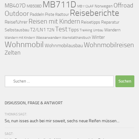
MB711D
Offroad
MB407D
MB508D
Norwegen
MB1124AF
Reiseberichte
Outdoor
Paddeln
Piste
Radtour
Reisen mit Kindern
Reiseführer
Reisetipps
Reparatur
Test
T2/LN1
Tipps
Selbstausbau
T2N
Wandern
Umbau
Trekking
Winter
Wasserwandern
Werkstatthandbuch
Wandern mit Kindern
Wohnmobil
Wohnmobilreisen
Wohnmobilausbau
Zelten
Suchen
nach:
DISKUSSION, FRAGE & ANTWORT
THOMAS SAGT:
So, nun isses auch bei mir soweit, sechs neue Reifen müssen...
SAGT: