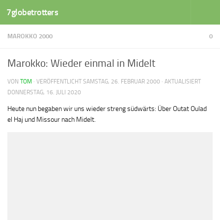
7globetrotters
Zum Inhalt springen
MAROKKO 2000
0
Marokko: Wieder einmal in Midelt
VON
TOM
· VERÖFFENTLICHT
SAMSTAG, 26. FEBRUAR 2000
· AKTUALISIERT
DONNERSTAG, 16. JULI 2020
Heute nun begaben wir uns wieder streng südwärts: Über Outat Oulad
el Haj und Missour nach Midelt.