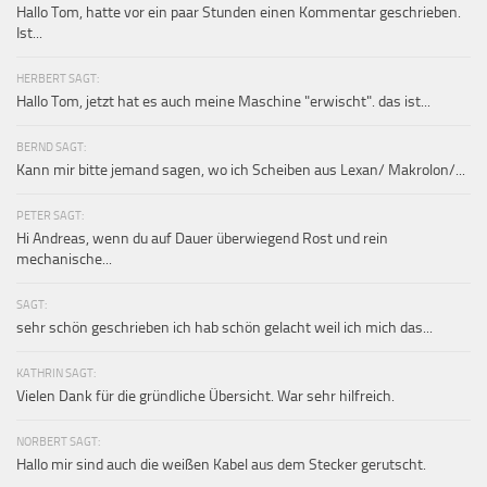
Hallo Tom, hatte vor ein paar Stunden einen Kommentar geschrieben.
Ist...
HERBERT SAGT:
Hallo Tom, jetzt hat es auch meine Maschine "erwischt". das ist...
BERND SAGT:
Kann mir bitte jemand sagen, wo ich Scheiben aus Lexan/ Makrolon/...
PETER SAGT:
Hi Andreas, wenn du auf Dauer überwiegend Rost und rein
mechanische...
SAGT:
sehr schön geschrieben ich hab schön gelacht weil ich mich das...
KATHRIN SAGT:
Vielen Dank für die gründliche Übersicht. War sehr hilfreich.
NORBERT SAGT:
Hallo mir sind auch die weißen Kabel aus dem Stecker gerutscht.