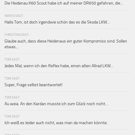
Die Heidenau K60 Scout habe ich auf meiner DR650 gefahren, die...
MARIO SAGT:
Hallo Tom, ist doch irgendwie schön das es die Skoda LKW...
CHRISTIAN SAGT:
Glaube auch, dass diese Heidenaus ein guter Kompromiss sind. Sollen
etwas...
TOM SAGT:
Jedes Mal, wenn ich den Reflex habe, einen alten Allrad LKW...
TOM SAGT:
Super, Frage selbst beantwortet!
TOM SAGT:
Au weia. An den Kardan musste ich zum Glück noch nicht...
TOM SAGT:
Ich weiß es leider auch nicht, was man da machen könnte.