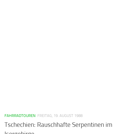
FAHRRADTOUREN
FREITAG, 19. AUGUST 1988
Tschechien: Rauschhafte Serpentinen im
Isergebirge