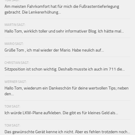
Am meisten Fahrkomfort hat für mich die Fußrastentieferlegung
gebracht. Die Lenkererhöhung...
MARTIN SAGT:
Hallo Tom, wirklich toller und sehr informativer Blog. Ich hätte mal...
MARIO SAGT:
Grüße Tom , ich mal wieder der Mario. Habe neulich auf...
CHRISTIAN SAGT:
Sitzposition ist schon wichtig. Deshalb musste ich auch im 711 die...
WERNER SAGT:
Hallo Tom, wiederum ein Dankeschön für deine wertvollen Tips; neben
den...
TOM SAGT:
Ich würde LKW-Plane aufkleben. Die gibt es für kleines Geld als...
TOM SAGT:
Das gewünschte Gerät kenne ich nicht. Aber es fehlen trotzdem noch...