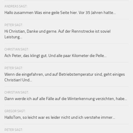
ANDREAS SAGT:
Hallo zusammen Was eine geile Seite hier. Vor 35 Jahren hatte...
PETER SAGT:
Hi Christian, Danke und gerne. Auf der Rennstrecke ist soviel
Leistung...
CHRISTIAN SAGT:
Ach Peter, das klingt gut. Und alle paar Kilometer die Pelle...
PETER SAGT:
Wenn die eingefahren, und auf Betriebstemperatur sind, geht einiges
Christian! Und...
CHRISTIAN SAGT:
Dann werde ich auf alle Fälle auf die Winterkennung verzichten, habe...
GREGOR SAGT:
HalloTom, so leicht war es leider nicht und ich verstehe immer...
PETER SAGT: