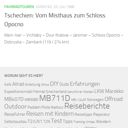
FAHRRADTOUREN
SONNTAG, 03. JULI 1988
Tschechien: Vom Misthaus zum Schloss
Opocno
Klein-Iser – Vrchlaby – Dvur Kralove – Jaromer – Schloss Opocno –
Dobruska – Zamberk (119 / 274 km)
WORUM GEHT ES HIER?
DIY
Erfahrungen
Allrad
4x4
Düdo
Anleitung
Athos
LKW
Marokko
Expeditionsmobil
Fahrrad
Griechenland
Kosten
Kanuführer
MB711D
Offroad
MB407D
MB508D
Norwegen
MB1124AF
Reiseberichte
Outdoor
Paddeln
Piste
Radtour
Reisen mit Kindern
Reiseführer
Reisetipps
Reparatur
Test
T2/LN1
Tipps
Selbstausbau
T2N
Wandern
Umbau
Trekking