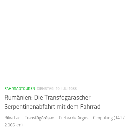
FAHRRADTOUREN
DIENSTAG, 19. JULI 1988
Rumänien: Die Transfogarascher
Serpentinenabfahrt mit dem Fahrrad
Bilea Lac – Transfăgărășan – Curtea de Arges – Cimpulung (141 /
2.066 km)