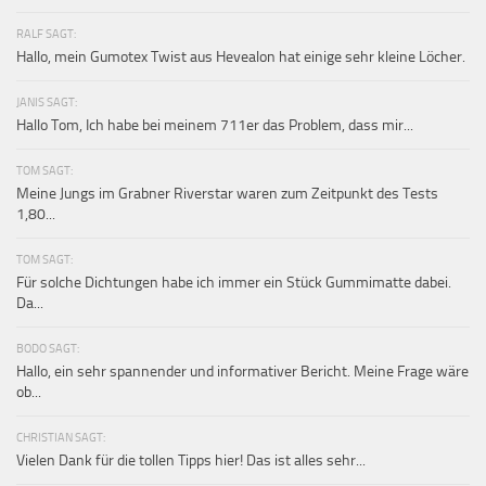
RALF SAGT:
Hallo, mein Gumotex Twist aus Hevealon hat einige sehr kleine Löcher.
JANIS SAGT:
Hallo Tom, Ich habe bei meinem 711er das Problem, dass mir...
TOM SAGT:
Meine Jungs im Grabner Riverstar waren zum Zeitpunkt des Tests
1,80...
TOM SAGT:
Für solche Dichtungen habe ich immer ein Stück Gummimatte dabei.
Da...
BODO SAGT:
Hallo, ein sehr spannender und informativer Bericht. Meine Frage wäre
ob...
CHRISTIAN SAGT:
Vielen Dank für die tollen Tipps hier! Das ist alles sehr...