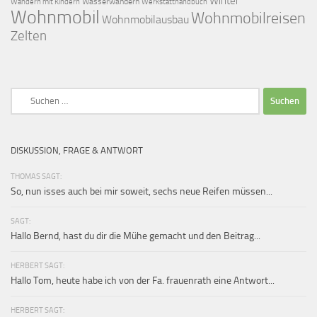
Winter
Wasserwandern
Werkstatthandbuch
Wandern mit Kindern
Wohnmobil
Wohnmobilreisen
Wohnmobilausbau
Zelten
Suchen
nach:
DISKUSSION, FRAGE & ANTWORT
THOMAS SAGT:
So, nun isses auch bei mir soweit, sechs neue Reifen müssen...
SAGT:
Hallo Bernd, hast du dir die Mühe gemacht und den Beitrag...
HERBERT SAGT:
Hallo Tom, heute habe ich von der Fa. frauenrath eine Antwort...
HERBERT SAGT: