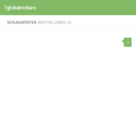
7globetrotters
Zum Inhalt springen
SCHLAGWÖRTER:
BARTHEL JUWEL 34
0