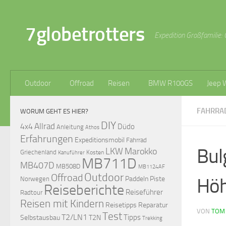
Zum Inhalt springen
7globetrotters
Expedition Großfamilie: 
Outdoor
Offroad
Reisen
BMW R100GS
Jeep 
FAHRRA
WORUM GEHT ES HIER?
DIY
Allrad
4x4
Düdo
Anleitung
Athos
Erfahrungen
Expeditionsmobil
Fahrrad
Bul
LKW
Marokko
Griechenland
Kosten
Kanuführer
MB711D
MB407D
MB508D
MB1124AF
Outdoor
Offroad
Höh
Paddeln
Piste
Norwegen
Reiseberichte
Reiseführer
Radtour
Reisen mit Kindern
Reisetipps
Reparatur
VON
TOM
Test
T2/LN1
Tipps
Selbstausbau
T2N
Trekking