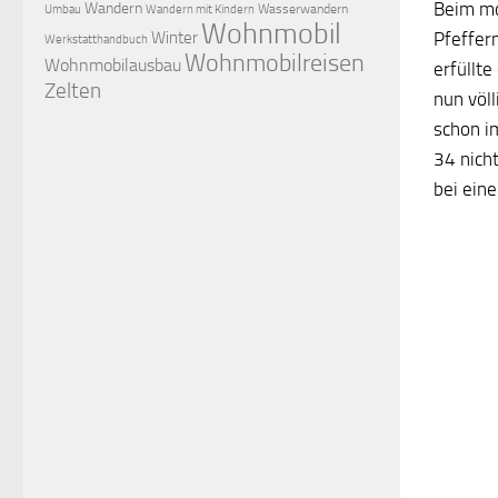
Beim mo
Wandern
Wasserwandern
Umbau
Wandern mit Kindern
Wohnmobil
Winter
Pfeffer
Werkstatthandbuch
Wohnmobilreisen
Wohnmobilausbau
erfüllte
Zelten
nun völ
schon i
34 nich
bei ein