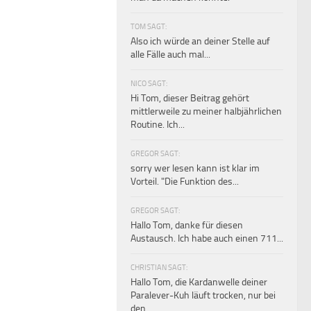
TOM SAGT:
Also ich würde an deiner Stelle auf
alle Fälle auch mal...
NICO SAGT:
Hi Tom, dieser Beitrag gehört
mittlerweile zu meiner halbjährlichen
Routine. Ich...
GREGOR SAGT:
sorry wer lesen kann ist klar im
Vorteil. "Die Funktion des...
GREGOR SAGT:
Hallo Tom, danke für diesen
Austausch. Ich habe auch einen 711...
CHRISTIAN SAGT:
Hallo Tom, die Kardanwelle deiner
Paralever-Kuh läuft trocken, nur bei
den...