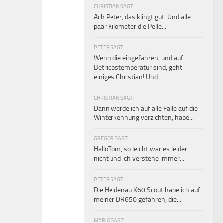
CHRISTIAN SAGT:
Ach Peter, das klingt gut. Und alle
paar Kilometer die Pelle...
PETER SAGT:
Wenn die eingefahren, und auf
Betriebstemperatur sind, geht
einiges Christian! Und...
CHRISTIAN SAGT:
Dann werde ich auf alle Fälle auf die
Winterkennung verzichten, habe...
GREGOR SAGT:
HalloTom, so leicht war es leider
nicht und ich verstehe immer...
PETER SAGT:
Die Heidenau K60 Scout habe ich auf
meiner DR650 gefahren, die...
MARIO SAGT: