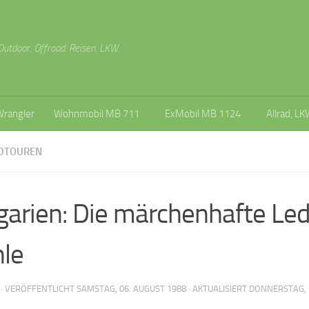
Outdoor. Offroad. Reisen. LKW.
Wrangler
Wohnmobil MB 711
ExMobil MB 1124
Allrad, LK
DTOUREN
garien: Die märchenhafte Le
le
· VERÖFFENTLICHT
SAMSTAG, 06. AUGUST 1988
· AKTUALISIERT
DONNERSTAG, 