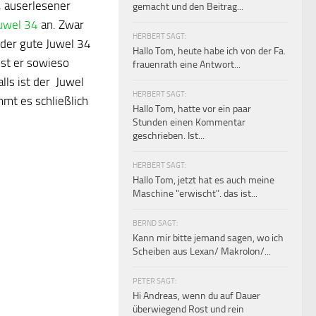
, auserlesener
gemacht und den Beitrag...
Juwel 34
an. Zwar
HERBERT SAGT:
t der gute Juwel 34
Hallo Tom, heute habe ich von der Fa.
ist er sowieso
frauenrath eine Antwort...
lls ist der Juwel
HERBERT SAGT:
mt es schließlich
Hallo Tom, hatte vor ein paar
Stunden einen Kommentar
geschrieben. Ist...
HERBERT SAGT:
Hallo Tom, jetzt hat es auch meine
Maschine "erwischt". das ist...
BERND SAGT:
Kann mir bitte jemand sagen, wo ich
Scheiben aus Lexan/ Makrolon/...
PETER SAGT:
Hi Andreas, wenn du auf Dauer
überwiegend Rost und rein