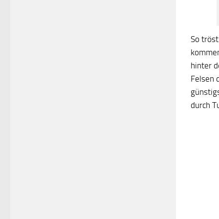
So trös
kommen, 
hinter 
Felsen 
günstig
durch T