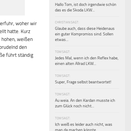
Hallo Tom, ist doch irgendwie schön
das es die Skoda LKW...
CHRISTIAN SAGT:
 erfuhr, woher wir
Glaube auch, dass diese Heidenaus
llt hatte. Kurz
ein guter Kompromiss sind. Sollen
ie hohen, weißen
etwas...
sprudelnd den
TOM SAGT:
ße führt ständig
Jedes Mal, wenn ich den Reflex habe,
einen alten Allrad LKW...
TOM SAGT:
Super, Frage selbst beantwortet!
TOM SAGT:
Au weia. An den Kardan musste ich
zum Glück noch nicht...
TOM SAGT:
Ich weiß es leider auch nicht, was
man da machen könnte.