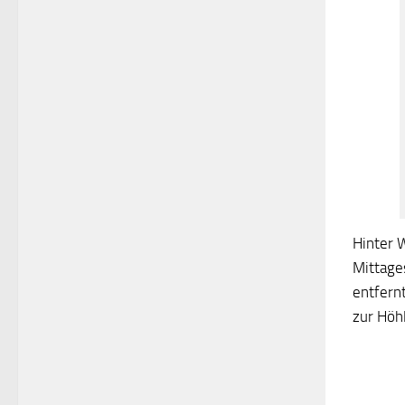
Hinter 
Mittage
entfern
zur Höh