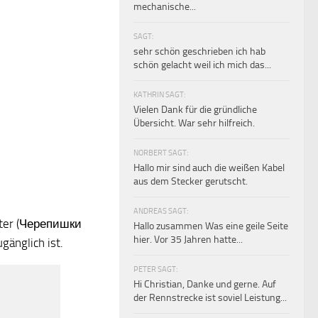
mechanische...
SAGT:
sehr schön geschrieben ich hab
schön gelacht weil ich mich das...
KATHRIN SAGT:
Vielen Dank für die gründliche
Übersicht. War sehr hilfreich.
NORBERT SAGT:
Hallo mir sind auch die weißen Kabel
aus dem Stecker gerutscht.
ANDREAS SAGT:
ster (Черепишки
Hallo zusammen Was eine geile Seite
hier. Vor 35 Jahren hatte...
änglich ist.
PETER SAGT:
Hi Christian, Danke und gerne. Auf
der Rennstrecke ist soviel Leistung...