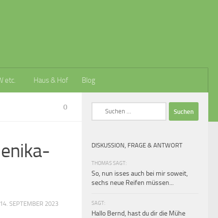
W etc.
Haus & Hof
Blog
0
Suchen
nach:
denika-
DISKUSSION, FRAGE & ANTWORT
THOMAS SAGT:
So, nun isses auch bei mir soweit,
sechs neue Reifen müssen...
SAGT:
14. SEPTEMBER 2023
Hallo Bernd, hast du dir die Mühe