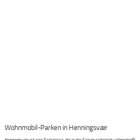
Wohnmobil-Parken in Henningsvær
Henningsvær ist eine Sackgasse, die in der Saison sicherlich vollgestopft