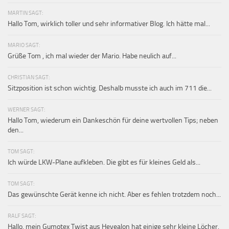
MARTIN SAGT:
Hallo Tom, wirklich toller und sehr informativer Blog. Ich hätte mal...
MARIO SAGT:
Grüße Tom , ich mal wieder der Mario. Habe neulich auf...
CHRISTIAN SAGT:
Sitzposition ist schon wichtig. Deshalb musste ich auch im 711 die...
WERNER SAGT:
Hallo Tom, wiederum ein Dankeschön für deine wertvollen Tips; neben
den...
TOM SAGT:
Ich würde LKW-Plane aufkleben. Die gibt es für kleines Geld als...
TOM SAGT:
Das gewünschte Gerät kenne ich nicht. Aber es fehlen trotzdem noch...
RALF SAGT:
Hallo, mein Gumotex Twist aus Hevealon hat einige sehr kleine Löcher.