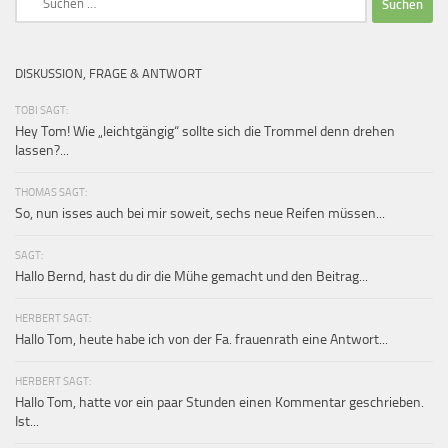
nach:
DISKUSSION, FRAGE & ANTWORT
TOBI SAGT:
Hey Tom! Wie „leichtgängig“ sollte sich die Trommel denn drehen
lassen?...
THOMAS SAGT:
So, nun isses auch bei mir soweit, sechs neue Reifen müssen...
SAGT:
Hallo Bernd, hast du dir die Mühe gemacht und den Beitrag...
HERBERT SAGT:
Hallo Tom, heute habe ich von der Fa. frauenrath eine Antwort...
HERBERT SAGT:
Hallo Tom, hatte vor ein paar Stunden einen Kommentar geschrieben.
Ist...