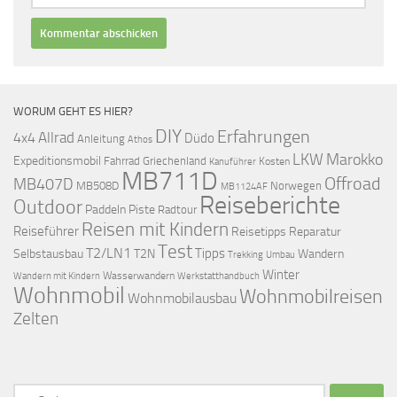
WORUM GEHT ES HIER?
DIY
Erfahrungen
Allrad
4x4
Düdo
Anleitung
Athos
LKW
Marokko
Expeditionsmobil
Fahrrad
Griechenland
Kosten
Kanuführer
MB711D
Offroad
MB407D
MB508D
Norwegen
MB1124AF
Reiseberichte
Outdoor
Paddeln
Piste
Radtour
Reisen mit Kindern
Reiseführer
Reisetipps
Reparatur
Test
T2/LN1
Tipps
Selbstausbau
T2N
Wandern
Umbau
Trekking
Winter
Wasserwandern
Werkstatthandbuch
Wandern mit Kindern
Wohnmobil
Wohnmobilreisen
Wohnmobilausbau
Zelten
Suchen