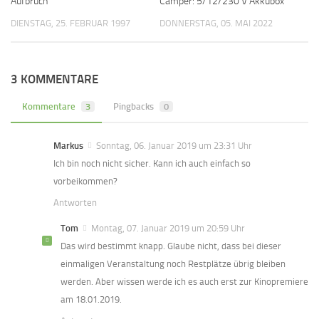
Aufbruch
Camper: 5/12/230 V Akkubox
DIENSTAG, 25. FEBRUAR 1997
DONNERSTAG, 05. MAI 2022
3 KOMMENTARE
Kommentare
3
Pingbacks
0
Markus
Sonntag, 06. Januar 2019 um 23:31 Uhr
Ich bin noch nicht sicher. Kann ich auch einfach so
vorbeikommen?
Antworten
Tom
Montag, 07. Januar 2019 um 20:59 Uhr
Das wird bestimmt knapp. Glaube nicht, dass bei dieser
einmaligen Veranstaltung noch Restplätze übrig bleiben
werden. Aber wissen werde ich es auch erst zur Kinopremiere
am 18.01.2019.