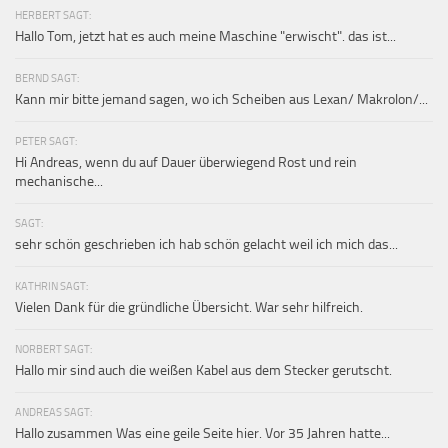
HERBERT SAGT:
Hallo Tom, jetzt hat es auch meine Maschine "erwischt". das ist...
BERND SAGT:
Kann mir bitte jemand sagen, wo ich Scheiben aus Lexan/ Makrolon/...
PETER SAGT:
Hi Andreas, wenn du auf Dauer überwiegend Rost und rein
mechanische...
SAGT:
sehr schön geschrieben ich hab schön gelacht weil ich mich das...
KATHRIN SAGT:
Vielen Dank für die gründliche Übersicht. War sehr hilfreich.
NORBERT SAGT:
Hallo mir sind auch die weißen Kabel aus dem Stecker gerutscht.
ANDREAS SAGT:
Hallo zusammen Was eine geile Seite hier. Vor 35 Jahren hatte...