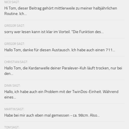
NICO SAGT:
Hi Tom, dieser Beitrag gehört mittlerweile zu meiner halbjährlichen
Routine. Ich...
GREGOR SAGT:
sorry wer lesen kann ist klar im Vorteil. "Die Funktion des...
GREGOR SAGT:
Hallo Tom, danke für diesen Austausch. Ich habe auch einen 711...
CHRISTIAN SAGT:
Hallo Tom, die Kardanwelle deiner Paralever-Kuh läuft trocken, nur bei
den...
DIMA SAGT:
Hallo, ich habe auch ein Problem mit der TwinDos-Einheit. Während
eines...
MARTIN SAGT:
Habe bei mir auch eben mal gemessen - ca. 98cm. Also...
TOM SAGT: