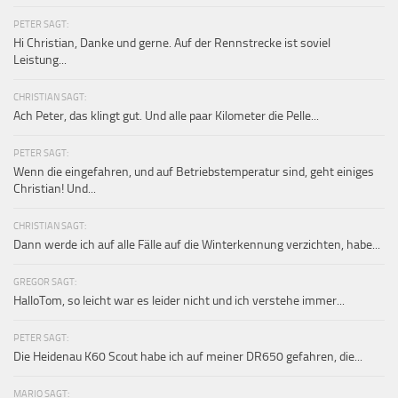
PETER SAGT:
Hi Christian, Danke und gerne. Auf der Rennstrecke ist soviel
Leistung...
CHRISTIAN SAGT:
Ach Peter, das klingt gut. Und alle paar Kilometer die Pelle...
PETER SAGT:
Wenn die eingefahren, und auf Betriebstemperatur sind, geht einiges
Christian! Und...
CHRISTIAN SAGT:
Dann werde ich auf alle Fälle auf die Winterkennung verzichten, habe...
GREGOR SAGT:
HalloTom, so leicht war es leider nicht und ich verstehe immer...
PETER SAGT:
Die Heidenau K60 Scout habe ich auf meiner DR650 gefahren, die...
MARIO SAGT: