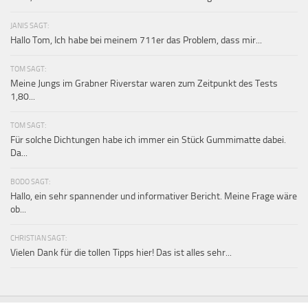
JANIS SAGT:
Hallo Tom, Ich habe bei meinem 711er das Problem, dass mir...
TOM SAGT:
Meine Jungs im Grabner Riverstar waren zum Zeitpunkt des Tests
1,80...
TOM SAGT:
Für solche Dichtungen habe ich immer ein Stück Gummimatte dabei.
Da...
BODO SAGT:
Hallo, ein sehr spannender und informativer Bericht. Meine Frage wäre
ob...
CHRISTIAN SAGT:
Vielen Dank für die tollen Tipps hier! Das ist alles sehr...