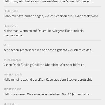
Hallo Tom, jetzt hat es auch meine Maschine "erwischt". das ist...
BERND SAGT:
Kann mir bitte jemand sagen, wo ich Scheiben aus Lexan/ Makrolon/...
PETER SAGT:
Hi Andreas, wenn du auf Dauer überwiegend Rost und rein
mechanische...
SAGT:
sehr schön geschrieben ich hab schön gelacht weil ich mich das...
KATHRIN SAGT:
Vielen Dank für die gründliche Übersicht. War sehr hilfreich.
NORBERT SAGT:
Hallo mir sind auch die weißen Kabel aus dem Stecker gerutscht.
ANDREAS SAGT:
Hallo zusammen Was eine geile Seite hier. Vor 35 Jahren hatte...
PETER SAGT: