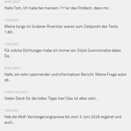
JANIS SAGT:
Hallo Tom, Ich habe bei meinem 711er das Problem, dass mir...
TOM SAGT:
Meine Jungs im Grabner Riverstar waren zum Zeitpunkt des Tests
1,80...
TOM SAGT:
Für solche Dichtungen habe ich immer ein Stück Gummimatte dabei.
Da...
BODO SAGT:
Hallo, ein sehr spannender und informativer Bericht. Meine Frage wäre
ob...
CHRISTIAN SAGT:
Vielen Dank für die tollen Tipps hier! Das ist alles sehr...
TOM SAGT:
Hab die Wolf-Versteigerungspreise bis zum 3. Juni 2026 ergänzt und
auch...