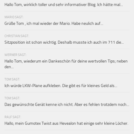
Hallo Tom, wirklich toller und sehr informativer Blog. Ich hätte mal...
MARIO SAGT:
Grüße Tom , ich mal wieder der Mario. Habe neulich auf...
CHRISTIAN SAGT:
Sitzposition ist schon wichtig. Deshalb musste ich auch im 711 die...
WERNER SAGT:
Hallo Tom, wiederum ein Dankeschön für deine wertvollen Tips; neben
den...
TOM SAGT:
Ich würde LKW-Plane aufkleben. Die gibt es für kleines Geld als...
TOM SAGT:
Das gewünschte Gerät kenne ich nicht. Aber es fehlen trotzdem noch...
RALF SAGT:
Hallo, mein Gumotex Twist aus Hevealon hat einige sehr kleine Löcher.