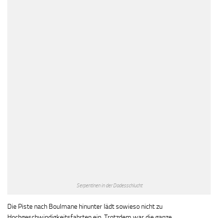
Serpentinen in der Dadesschlucht
Die Piste nach Boulmane hinunter lädt sowieso nicht zu
Hochgeschwindigkeitsfahrten ein. Trotzdem war die ganze