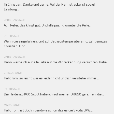
Hi Christian, Danke und gerne. Auf der Rennstrecke ist soviel
Leistung...
CHRISTIAN SAGT:
Ach Peter, das klingt gut. Und alle paar Kilometer die Pelle...
PETER SAGT:
Wenn die eingefahren, und auf Betriebstemperatur sind, geht einiges
Christian! Und...
CHRISTIAN SAGT:
Dann werde ich auf alle Fälle auf die Winterkennung verzichten, habe...
GREGOR SAGT:
HalloTom, so leicht war es leider nicht und ich verstehe immer...
PETER SAGT:
Die Heidenau K60 Scout habe ich auf meiner DR650 gefahren, die...
MARIO SAGT:
Hallo Tom, ist doch irgendwie schön das es die Skoda LKW...