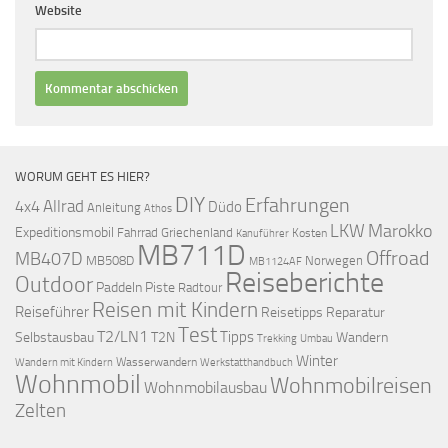
Website
WORUM GEHT ES HIER?
DIY
Erfahrungen
Allrad
4x4
Düdo
Anleitung
Athos
LKW
Marokko
Expeditionsmobil
Fahrrad
Griechenland
Kosten
Kanuführer
MB711D
Offroad
MB407D
MB508D
Norwegen
MB1124AF
Reiseberichte
Outdoor
Paddeln
Piste
Radtour
Reisen mit Kindern
Reiseführer
Reisetipps
Reparatur
Test
T2/LN1
Tipps
Selbstausbau
T2N
Wandern
Umbau
Trekking
Winter
Wasserwandern
Werkstatthandbuch
Wandern mit Kindern
Wohnmobil
Wohnmobilreisen
Wohnmobilausbau
Zelten