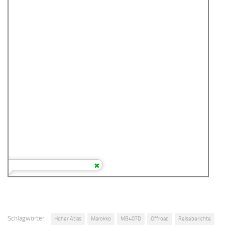
Schlagwörter:
Hoher Atlas
Marokko
MB407D
Offroad
Reiseberichte