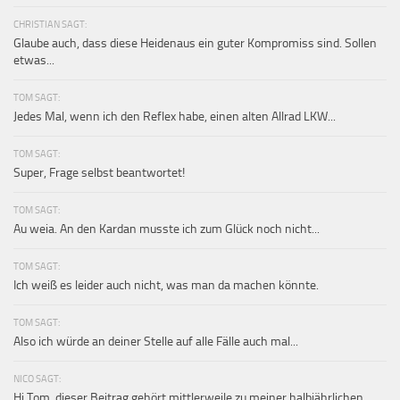
CHRISTIAN SAGT:
Glaube auch, dass diese Heidenaus ein guter Kompromiss sind. Sollen
etwas...
TOM SAGT:
Jedes Mal, wenn ich den Reflex habe, einen alten Allrad LKW...
TOM SAGT:
Super, Frage selbst beantwortet!
TOM SAGT:
Au weia. An den Kardan musste ich zum Glück noch nicht...
TOM SAGT:
Ich weiß es leider auch nicht, was man da machen könnte.
TOM SAGT:
Also ich würde an deiner Stelle auf alle Fälle auch mal...
NICO SAGT:
Hi Tom, dieser Beitrag gehört mittlerweile zu meiner halbjährlichen