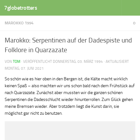
7globetrotters
Zum Inhalt springen
MAROKKO 1994
0
Marokko: Serpentinen auf der Dadespiste und
Folklore in Quarzazate
VON
TOM
· VERÖFFENTLICHT
DONNERSTAG, 03. MÄRZ 1994
· AKTUALISIERT
MONTAG, 07. JUNI 2021
So schön wie es hier oben in den Bergen ist, die Kälte macht wirklich
keinen Spaß – also machten wir uns schon bald nach dem Frühstück auf
nach Quarzazate. Zunächst aber mussten wir die ganzen schönen
Serpentinen die Dadesschlucht wieder hinunterrollen. Zum Glück gehen
meine Bremsen wieder. Aber trotzdem liegt die Kunst darin, sie
möglichst gar nicht zu benutzen.