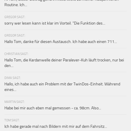
Routine. Ich...
GREGOR SAGT:
sorry wer lesen kann ist klar im Vorteil. "Die Funktion des...
GREGOR SAGT:
Hallo Tom, danke für diesen Austausch. Ich habe auch einen 711...
CHRISTIAN SAGT:
Hallo Tom, die Kardanwelle deiner Paralever-Kuh läuft trocken, nur bei
den...
DIMA SAGT:
Hallo, ich habe auch ein Problem mit der TwinDos-Einheit. Während
eines...
MARTIN SAGT:
Habe bei mir auch eben mal gemessen - ca. 98cm. Also...
TOM SAGT:
Ich habe gerade mal nach Bildern mit mir auf dem Fahrsitz...