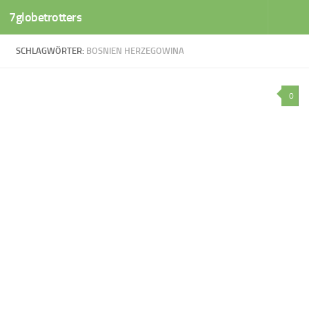
7globetrotters
Zum Inhalt springen
SCHLAGWÖRTER:
BOSNIEN HERZEGOWINA
0