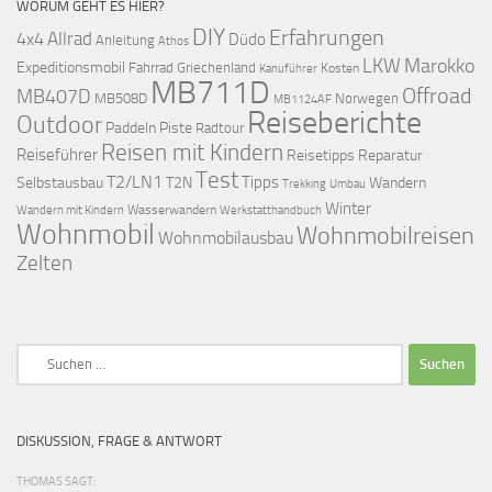
WORUM GEHT ES HIER?
DIY
Erfahrungen
Allrad
4x4
Düdo
Anleitung
Athos
LKW
Marokko
Expeditionsmobil
Fahrrad
Griechenland
Kosten
Kanuführer
MB711D
Offroad
MB407D
MB508D
Norwegen
MB1124AF
Reiseberichte
Outdoor
Paddeln
Piste
Radtour
Reisen mit Kindern
Reiseführer
Reisetipps
Reparatur
Test
T2/LN1
Tipps
Selbstausbau
T2N
Wandern
Umbau
Trekking
Winter
Wasserwandern
Werkstatthandbuch
Wandern mit Kindern
Wohnmobil
Wohnmobilreisen
Wohnmobilausbau
Zelten
Suchen
nach:
DISKUSSION, FRAGE & ANTWORT
THOMAS SAGT: