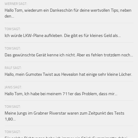
WERNER SAGT:
Hallo Tom, wiederum ein Dankeschön für deine wertvollen Tips; neben
den...
TOM SAGT:
Ich würde LKW-Plane aufkleben. Die gibt es für kleines Geld als...
TOM SAGT:
Das gewünschte Gerät kenne ich nicht. Aber es fehlen trotzdem noch...
RALF SAGT:
Hallo, mein Gumotex Twist aus Hevealon hat einige sehr kleine Löcher.
JANIS SAGT:
Hallo Tom, Ich habe bei meinem 711er das Problem, dass mir...
TOM SAGT:
Meine Jungs im Grabner Riverstar waren zum Zeitpunkt des Tests
1,80...
TOM SAGT: