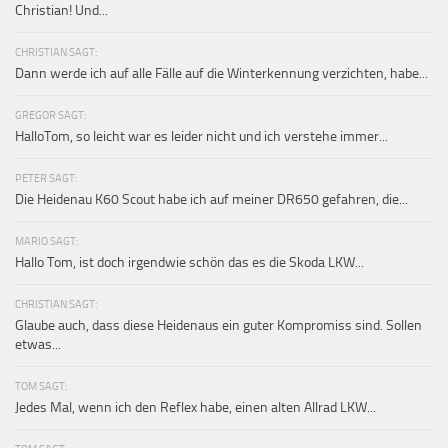
Christian! Und...
CHRISTIAN SAGT:
Dann werde ich auf alle Fälle auf die Winterkennung verzichten, habe...
GREGOR SAGT:
HalloTom, so leicht war es leider nicht und ich verstehe immer...
PETER SAGT:
Die Heidenau K60 Scout habe ich auf meiner DR650 gefahren, die...
MARIO SAGT:
Hallo Tom, ist doch irgendwie schön das es die Skoda LKW...
CHRISTIAN SAGT:
Glaube auch, dass diese Heidenaus ein guter Kompromiss sind. Sollen
etwas...
TOM SAGT:
Jedes Mal, wenn ich den Reflex habe, einen alten Allrad LKW...