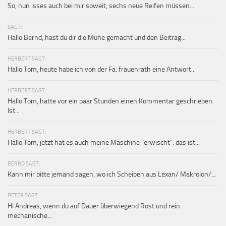
So, nun isses auch bei mir soweit, sechs neue Reifen müssen...
SAGT:
Hallo Bernd, hast du dir die Mühe gemacht und den Beitrag...
HERBERT SAGT:
Hallo Tom, heute habe ich von der Fa. frauenrath eine Antwort...
HERBERT SAGT:
Hallo Tom, hatte vor ein paar Stunden einen Kommentar geschrieben.
Ist...
HERBERT SAGT:
Hallo Tom, jetzt hat es auch meine Maschine "erwischt". das ist...
BERND SAGT:
Kann mir bitte jemand sagen, wo ich Scheiben aus Lexan/ Makrolon/...
PETER SAGT:
Hi Andreas, wenn du auf Dauer überwiegend Rost und rein
mechanische...