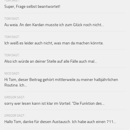
TOM SAGT:
Super, Frage selbst beantwortet!
TOM SAGT:
Au weia. An den Kardan musste ich zum Glück noch nicht...
TOM SAGT:
Ich weiß es leider auch nicht, was man da machen könnte.
TOM SAGT:
Also ich würde an deiner Stelle auf alle Fälle auch mal...
NICO SAGT:
Hi Tom, dieser Beitrag gehört mittlerweile zu meiner halbjährlichen
Routine. Ich...
GREGOR SAGT:
sorry wer lesen kann ist klar im Vorteil. "Die Funktion des...
GREGOR SAGT:
Hallo Tom, danke für diesen Austausch. Ich habe auch einen 711...