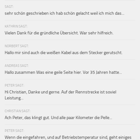
SAGT:
sehr schön geschrieben ich hab schön gelacht weil ich mich das...
KATHRIN SAGT:
Vielen Dank für die gründliche Übersicht. War sehr hilfreich.
NORBERT SAGT:
Hallo mir sind auch die weißen Kabel aus dem Stecker gerutscht.
ANDREAS SAGT:
Hallo zusammen Was eine geile Seite hier. Vor 35 Jahren hatte...
PETER SAGT:
Hi Christian, Danke und gerne. Auf der Rennstrecke ist soviel
Leistung...
CHRISTIAN SAGT:
Ach Peter, das klingt gut. Und alle paar Kilometer die Pelle...
PETER SAGT:
Wenn die eingefahren, und auf Betriebstemperatur sind, geht einiges