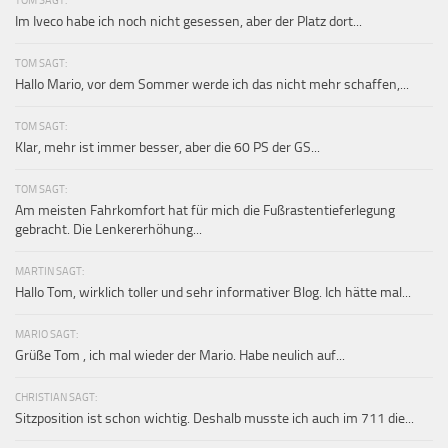
Im Iveco habe ich noch nicht gesessen, aber der Platz dort...
TOM SAGT:
Hallo Mario, vor dem Sommer werde ich das nicht mehr schaffen,...
TOM SAGT:
Klar, mehr ist immer besser, aber die 60 PS der GS...
TOM SAGT:
Am meisten Fahrkomfort hat für mich die Fußrastentieferlegung
gebracht. Die Lenkererhöhung...
MARTIN SAGT:
Hallo Tom, wirklich toller und sehr informativer Blog. Ich hätte mal...
MARIO SAGT:
Grüße Tom , ich mal wieder der Mario. Habe neulich auf...
CHRISTIAN SAGT:
Sitzposition ist schon wichtig. Deshalb musste ich auch im 711 die...