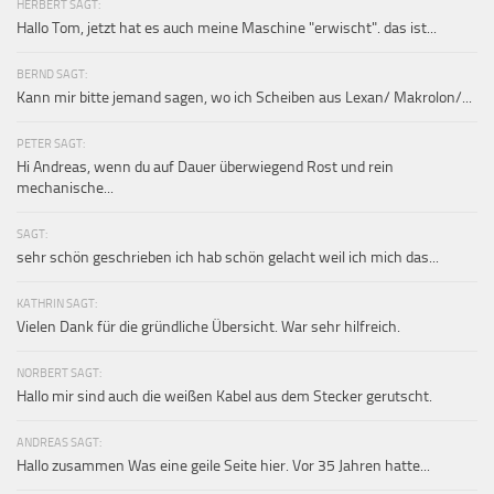
HERBERT SAGT:
Hallo Tom, jetzt hat es auch meine Maschine "erwischt". das ist...
BERND SAGT:
Kann mir bitte jemand sagen, wo ich Scheiben aus Lexan/ Makrolon/...
PETER SAGT:
Hi Andreas, wenn du auf Dauer überwiegend Rost und rein
mechanische...
SAGT:
sehr schön geschrieben ich hab schön gelacht weil ich mich das...
KATHRIN SAGT:
Vielen Dank für die gründliche Übersicht. War sehr hilfreich.
NORBERT SAGT:
Hallo mir sind auch die weißen Kabel aus dem Stecker gerutscht.
ANDREAS SAGT:
Hallo zusammen Was eine geile Seite hier. Vor 35 Jahren hatte...