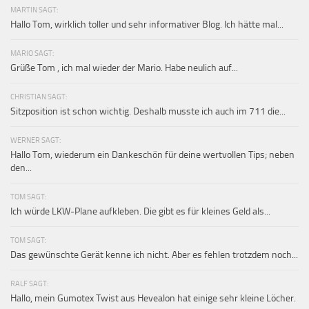
MARTIN SAGT:
Hallo Tom, wirklich toller und sehr informativer Blog. Ich hätte mal...
MARIO SAGT:
Grüße Tom , ich mal wieder der Mario. Habe neulich auf...
CHRISTIAN SAGT:
Sitzposition ist schon wichtig. Deshalb musste ich auch im 711 die...
WERNER SAGT:
Hallo Tom, wiederum ein Dankeschön für deine wertvollen Tips; neben
den...
TOM SAGT:
Ich würde LKW-Plane aufkleben. Die gibt es für kleines Geld als...
TOM SAGT:
Das gewünschte Gerät kenne ich nicht. Aber es fehlen trotzdem noch...
RALF SAGT:
Hallo, mein Gumotex Twist aus Hevealon hat einige sehr kleine Löcher.