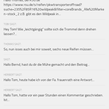
Hallo Thomas, bei RSU.de
https://www.rsu.de/s/reifen/pkwtransporteroffroad?
suche=235%2F85R16%20wildpeak&filter=coreBrands_Alle%20Marke
n~stock_2 z.B. gibt es den Wildpeak in...
TOBI SAGT:
Hey Tom! Wie „leichtgängig“ sollte sich die Trommel denn drehen
lassen?...
THOMAS SAGT:
So, nun isses auch bei mir soweit, sechs neue Reifen müssen...
SAGT:
Hallo Bernd, hast du dir die Mühe gemacht und den Beitrag...
HERBERT SAGT:
Hallo Tom, heute habe ich von der Fa. frauenrath eine Antwort...
HERBERT SAGT:
Hallo Tom, hatte vor ein paar Stunden einen Kommentar geschrieben.
Ist...