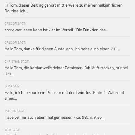
Hi Tom, dieser Beitrag gehört mittlerweile zu meiner halbjährlichen
Routine. Ich...
GREGOR SAGT:
sorry wer lesen kann ist klar im Vorteil. "Die Funktion des...
GREGOR SAGT:
Hallo Tom, danke für diesen Austausch. Ich habe auch einen 711...
CHRISTIAN SAGT:
Hallo Tom, die Kardanwelle deiner Paralever-Kuh läuft trocken, nur bei
den...
DIMA SAGT:
Hallo, ich habe auch ein Problem mit der TwinDos-Einheit. Während
eines...
MARTIN SAGT:
Habe bei mir auch eben mal gemessen - ca. 98cm. Also...
TOM SAGT: