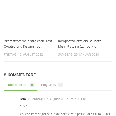
Bremstrommeln streichen: Test
Komposttoilette als Bausatz:
Owatrol und Keramiklack
Mehr Platz im Camperklo
FREITAG, 12. AUGUST 2022
SAMSTAG, 25. JANUAR 2020
8 KOMMENTARE
Kommentare
8
Pingbacks
0
Tom
Sonntag, 07. August 2022 um 7:50 Uhr
Hi 🙂
Ich lese immer gerne auf deiner Seite. Speziell alles zum 711er.