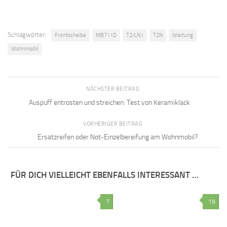
Schlagwörter:
Frontscheibe
MB711D
T2/LN1
T2N
Wartung
Wohnmobil
NÄCHSTER BEITRAG
Auspuff entrosten und streichen: Test von Keramiklack
VORHERIGER BEITRAG
Ersatzreifen oder Not-Einzelbereifung am Wohnmobil?
FÜR DICH VIELLEICHT EBENFALLS INTERESSANT …
7
19