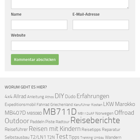
Name
E-Mail-Adresse
Website
WORUM GEHT ES HIER?
DIY
Erfahrungen
Allrad
4x4
Düdo
Anleitung
Athos
LKW
Marokko
Expeditionsmobil
Fahrrad
Griechenland
Kosten
Kanuführer
MB711D
Offroad
MB407D
MB508D
Norwegen
MB1124AF
Reiseberichte
Outdoor
Paddeln
Piste
Radtour
Reisen mit Kindern
Reiseführer
Reisetipps
Reparatur
Test
T2/LN1
Tipps
Selbstausbau
T2N
Wandern
Umbau
Trekking