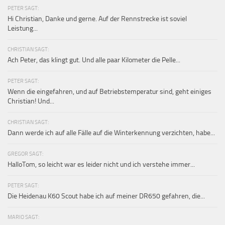
PETER SAGT:
Hi Christian, Danke und gerne. Auf der Rennstrecke ist soviel
Leistung...
CHRISTIAN SAGT:
Ach Peter, das klingt gut. Und alle paar Kilometer die Pelle...
PETER SAGT:
Wenn die eingefahren, und auf Betriebstemperatur sind, geht einiges
Christian! Und...
CHRISTIAN SAGT:
Dann werde ich auf alle Fälle auf die Winterkennung verzichten, habe...
GREGOR SAGT:
HalloTom, so leicht war es leider nicht und ich verstehe immer...
PETER SAGT:
Die Heidenau K60 Scout habe ich auf meiner DR650 gefahren, die...
MARIO SAGT: