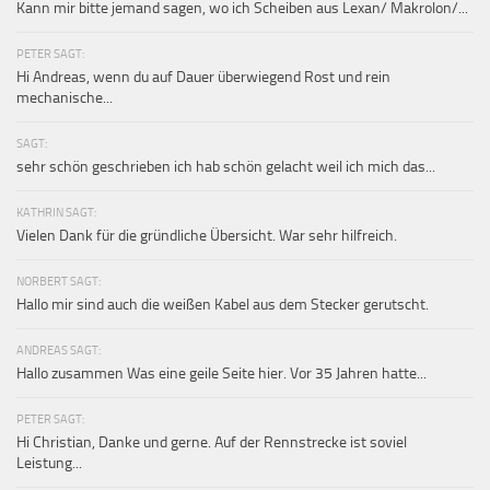
Kann mir bitte jemand sagen, wo ich Scheiben aus Lexan/ Makrolon/...
PETER SAGT:
Hi Andreas, wenn du auf Dauer überwiegend Rost und rein
mechanische...
SAGT:
sehr schön geschrieben ich hab schön gelacht weil ich mich das...
KATHRIN SAGT:
Vielen Dank für die gründliche Übersicht. War sehr hilfreich.
NORBERT SAGT:
Hallo mir sind auch die weißen Kabel aus dem Stecker gerutscht.
ANDREAS SAGT:
Hallo zusammen Was eine geile Seite hier. Vor 35 Jahren hatte...
PETER SAGT:
Hi Christian, Danke und gerne. Auf der Rennstrecke ist soviel
Leistung...