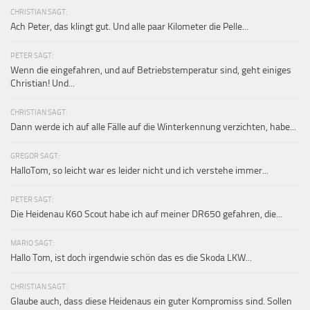
CHRISTIAN SAGT:
Ach Peter, das klingt gut. Und alle paar Kilometer die Pelle...
PETER SAGT:
Wenn die eingefahren, und auf Betriebstemperatur sind, geht einiges
Christian! Und...
CHRISTIAN SAGT:
Dann werde ich auf alle Fälle auf die Winterkennung verzichten, habe...
GREGOR SAGT:
HalloTom, so leicht war es leider nicht und ich verstehe immer...
PETER SAGT:
Die Heidenau K60 Scout habe ich auf meiner DR650 gefahren, die...
MARIO SAGT:
Hallo Tom, ist doch irgendwie schön das es die Skoda LKW...
CHRISTIAN SAGT:
Glaube auch, dass diese Heidenaus ein guter Kompromiss sind. Sollen