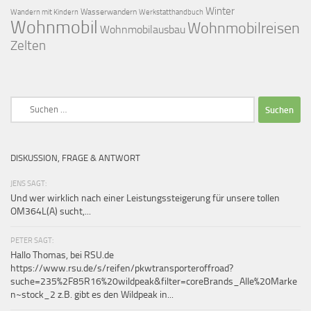
Winter
Wasserwandern
Werkstatthandbuch
Wandern mit Kindern
Wohnmobil
Wohnmobilreisen
Wohnmobilausbau
Zelten
Suchen
nach:
DISKUSSION, FRAGE & ANTWORT
JENS SAGT:
Und wer wirklich nach einer Leistungssteigerung für unsere tollen
OM364L(A) sucht,...
PETER SAGT:
Hallo Thomas, bei RSU.de
https://www.rsu.de/s/reifen/pkwtransporteroffroad?
suche=235%2F85R16%20wildpeak&filter=coreBrands_Alle%20Marke
n~stock_2 z.B. gibt es den Wildpeak in...