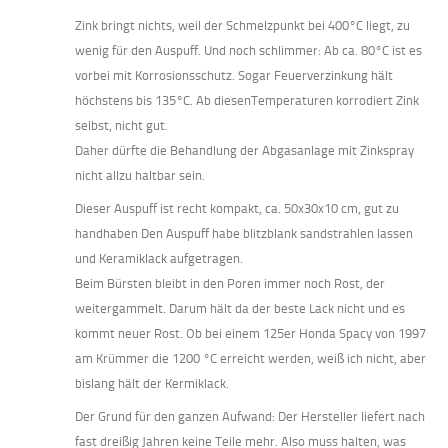
Zink bringt nichts, weil der Schmelzpunkt bei 400°C liegt, zu
wenig für den Auspuff. Und noch schlimmer: Ab ca. 80°C ist es
vorbei mit Korrosionsschutz. Sogar Feuerverzinkung hält
höchstens bis 135°C. Ab diesenTemperaturen korrodiert Zink
selbst, nicht gut.
Daher dürfte die Behandlung der Abgasanlage mit Zinkspray
nicht allzu haltbar sein.
Dieser Auspuff ist recht kompakt, ca. 50x30x10 cm, gut zu
handhaben Den Auspuff habe blitzblank sandstrahlen lassen
und Keramiklack aufgetragen.
Beim Bürsten bleibt in den Poren immer noch Rost, der
weitergammelt. Darum hält da der beste Lack nicht und es
kommt neuer Rost. Ob bei einem 125er Honda Spacy von 1997
am Krümmer die 1200 °C erreicht werden, weiß ich nicht, aber
bislang hält der Kermiklack.
Der Grund für den ganzen Aufwand: Der Hersteller liefert nach
fast dreißig Jahren keine Teile mehr. Also muss halten, was