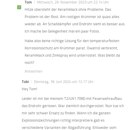
Tom
Mittwoch, 29. November 2023 um 22:14 Uhr
Hitze übersteht der Keramiklack ohne Probleme. Das
Problem ist der Rost. Am rostigen Krümmer ist quasi alles
wieder ab. An Schalldämpfer und Endrohr sieht es besser aus.
Ich mache bei Gelegenheit mal ein paar Fotos.
Habe also keine richtige Lösung für den temperaturfesten
Korrosionsschutz am Krümmer parat. Owatrol verbrennt,
Keramiklack und Zinkspray wird unterrostet. Was bleibt da
noch?
Antworten
Tobi
Dienstag, 18. Juni 2024 um 12:17 Uhr
Hey Tom!
Leider ist mir bei meinem T2/LN1 709D mit Feuerwehraufbau
das Endrohr gerissen. War ziemlich durchgerostet. Nun tue ich
mir sehr schwer Ersatz zu finden. Wenn ich die ganzen
Explosionszeichnungen richtig interpretiere gab es
verschiedene Varianten der Abgasführung. Entweder vom