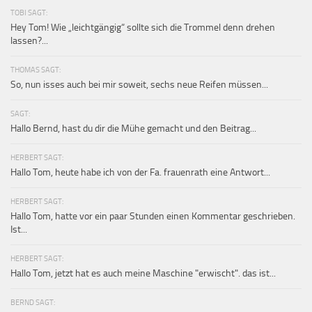
TOBI SAGT:
Hey Tom! Wie „leichtgängig“ sollte sich die Trommel denn drehen
lassen?...
THOMAS SAGT:
So, nun isses auch bei mir soweit, sechs neue Reifen müssen...
SAGT:
Hallo Bernd, hast du dir die Mühe gemacht und den Beitrag...
HERBERT SAGT:
Hallo Tom, heute habe ich von der Fa. frauenrath eine Antwort...
HERBERT SAGT:
Hallo Tom, hatte vor ein paar Stunden einen Kommentar geschrieben.
Ist...
HERBERT SAGT:
Hallo Tom, jetzt hat es auch meine Maschine "erwischt". das ist...
BERND SAGT: