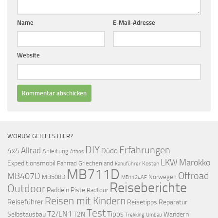
Name
E-Mail-Adresse
Website
WORUM GEHT ES HIER?
DIY
Erfahrungen
Allrad
4x4
Düdo
Anleitung
Athos
LKW
Marokko
Expeditionsmobil
Fahrrad
Griechenland
Kosten
Kanuführer
MB711D
Offroad
MB407D
MB508D
Norwegen
MB1124AF
Reiseberichte
Outdoor
Paddeln
Piste
Radtour
Reisen mit Kindern
Reiseführer
Reisetipps
Reparatur
Test
T2/LN1
Tipps
Selbstausbau
T2N
Wandern
Umbau
Trekking