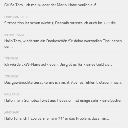
Grüße Tom , ich mal wieder der Mario. Habe neulich auf...
CHRISTIAN SAGT:
Sitzposition ist schon wichtig. Deshalb musste ich auch im 711 die...
WERNER SAGT:
Hallo Tom, wiederum ein Dankeschön für deine wertvollen Tips; neben
den...
TOM SAGT:
Ich würde LKW-Plane aufkleben. Die gibt es für kleines Geld als...
TOM SAGT:
Das gewünschte Gerät kenne ich nicht. Aber es fehlen trotzdem noch...
RALF SAGT:
Hallo, mein Gumotex Twist aus Hevealon hat einige sehr kleine Löcher.
JANIS SAGT:
Hallo Tom, Ich habe bei meinem 711er das Problem, dass mir...