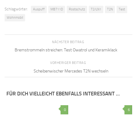
Schlagwörter:
Auspuff
MB711D
Rostschutz
T2/LN1
T2N
Test
Wohnmobil
NÄCHSTER BEITRAG
Bremstrommeln streichen: Test Owatrol und Keramiklack
VORHERIGER BEITRAG
Scheibenwischer Mercedes T2N wechseln
FÜR DICH VIELLEICHT EBENFALLS INTERESSANT …
0
6