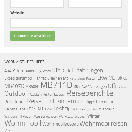
Website
WORUM GEHT ES HIER?
DIY
Erfahrungen
Allrad
4x4
Düdo
Anleitung
Athos
LKW
Marokko
Expeditionsmobil
Fahrrad
Griechenland
Kosten
Kanuführer
MB711D
Offroad
MB407D
MB508D
Norwegen
MB1124AF
Reiseberichte
Outdoor
Paddeln
Piste
Radtour
Reisen mit Kindern
Reiseführer
Reisetipps
Reparatur
Test
T2/LN1
Tipps
Selbstausbau
T2N
Wandern
Umbau
Trekking
Winter
Wasserwandern
Werkstatthandbuch
Wandern mit Kindern
Wohnmobil
Wohnmobilreisen
Wohnmobilausbau
Zelten