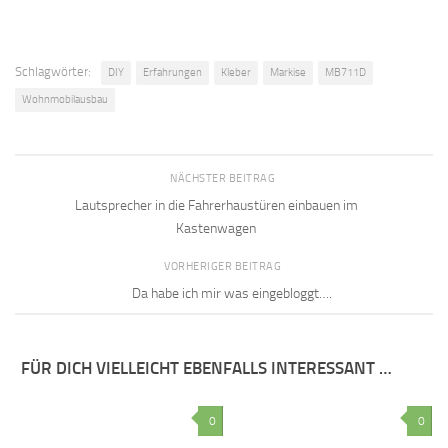
Schlagwörter:
DIY
Erfahrungen
Kleber
Markise
MB711D
Wohnmobilausbau
NÄCHSTER BEITRAG
Lautsprecher in die Fahrerhaustüren einbauen im
Kastenwagen
VORHERIGER BEITRAG
Da habe ich mir was eingebloggt….
FÜR DICH VIELLEICHT EBENFALLS INTERESSANT …
0
0