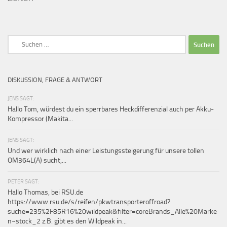
Suchen
nach:
DISKUSSION, FRAGE & ANTWORT
JENS SAGT:
Hallo Tom, würdest du ein sperrbares Heckdifferenzial auch per Akku-
Kompressor (Makita...
JENS SAGT:
Und wer wirklich nach einer Leistungssteigerung für unsere tollen
OM364L(A) sucht,...
PETER SAGT:
Hallo Thomas, bei RSU.de
https://www.rsu.de/s/reifen/pkwtransporteroffroad?
suche=235%2F85R16%20wildpeak&filter=coreBrands_Alle%20Marke
n~stock_2 z.B. gibt es den Wildpeak in...