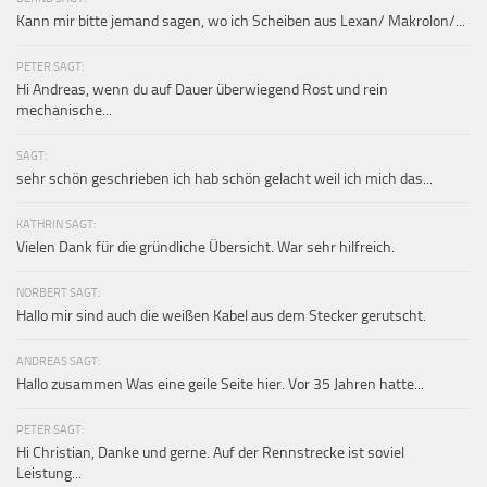
Kann mir bitte jemand sagen, wo ich Scheiben aus Lexan/ Makrolon/...
PETER SAGT:
Hi Andreas, wenn du auf Dauer überwiegend Rost und rein
mechanische...
SAGT:
sehr schön geschrieben ich hab schön gelacht weil ich mich das...
KATHRIN SAGT:
Vielen Dank für die gründliche Übersicht. War sehr hilfreich.
NORBERT SAGT:
Hallo mir sind auch die weißen Kabel aus dem Stecker gerutscht.
ANDREAS SAGT:
Hallo zusammen Was eine geile Seite hier. Vor 35 Jahren hatte...
PETER SAGT:
Hi Christian, Danke und gerne. Auf der Rennstrecke ist soviel
Leistung...