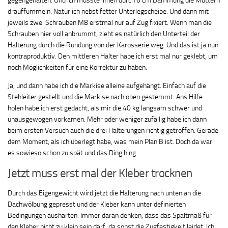
gegengehalten. Und ich musste innen durch 6 cm Dämmung die Muttern
drauffummeln. Natürlich nebst fetter Unterlegscheibe. Und dann mit
jeweils zwei Schrauben M8 erstmal nur auf Zug fixiert. Wenn man die
Schrauben hier voll anbrummt, zieht es natürlich den Unterteil der
Halterung durch die Rundung von der Karosserie weg. Und das ist ja nun
kontraproduktiv. Den mittleren Halter habe ich erst mal nur geklebt, um
noch Möglichkeiten für eine Korrektur zu haben.
Ja, und dann habe ich die Markise alleine aufgehängt. Einfach auf die
Stehleiter gestellt und die Markise nach oben gestemmt. Ans Hilfe
holen habe ich erst gedacht, als mir die 40 kg langsam schwer und
unausgewogen vorkamen. Mehr oder weniger zufällig habe ich dann
beim ersten Versuch auch die drei Halterungen richtig getroffen. Gerade
dem Moment, als ich überlegt habe, was mein Plan B ist. Doch da war
es sowieso schon zu spät und das Ding hing.
Jetzt muss erst mal der Kleber trocknen
Durch das Eigengewicht wird jetzt die Halterung nach unten an die
Dachwölbung gepresst und der Kleber kann unter definierten
Bedingungen aushärten. Immer daran denken, dass das Spaltmaß für
den Kleber nicht zu klein sein darf, da sonst die Zugfestigkeit leidet. Ich