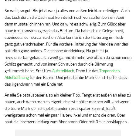
So weit, so gut. Bis jetzt war ja alles von außen leicht zu erledigen. Auch
das Loch durch die Dachhaut konnte ich noch von außen bohren. Aber
dann musste ich innen ran. Und da wird es schwierig. Zum Glück aber
baue ich ja sowieso gerade das Bad um. Da habe ich die Gelegenheit,
sowieso alles neu zu machen. Also konnte ich die Halterung im Heck
ganz gut verschrauben. Für die vordere Halterung der Markise war das
natürlich ganz anders. Die schöne Verkleidung. Na gut. Ist ja
revisionierbar gebaut. Ich weiß gar nicht mehr, wie oft ich da schon einen
Schlitz gemacht und von innen Schrauben durch die Dämmung
gefummelt habe. Erst fürs
Aufstelldach
. Dann für das
Tropendach
.
Abluftöffnung
für den Kamin. Und jetzt für die Markise. Ich hoffe, dass
das irgendwann mal ein Ende hat.
An alle Selbstausbauer also ein kleiner Tipp: Fangt erst außen an alles zu
bauen, auch wenn man es eigentlich erst später machen will. Und wenn
die teure Markise nicht jetzt, sondern erst später kommt, kauft
wenigstens schon mal ein paar Haltewinkel und macht die dran. Ober
baut die Innenverkleidung zum Abnehmen. Oder mit Revisionsklappen.