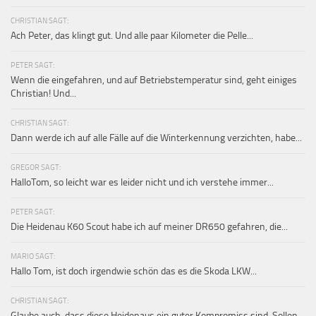
CHRISTIAN SAGT:
Ach Peter, das klingt gut. Und alle paar Kilometer die Pelle...
PETER SAGT:
Wenn die eingefahren, und auf Betriebstemperatur sind, geht einiges
Christian! Und...
CHRISTIAN SAGT:
Dann werde ich auf alle Fälle auf die Winterkennung verzichten, habe...
GREGOR SAGT:
HalloTom, so leicht war es leider nicht und ich verstehe immer...
PETER SAGT:
Die Heidenau K60 Scout habe ich auf meiner DR650 gefahren, die...
MARIO SAGT:
Hallo Tom, ist doch irgendwie schön das es die Skoda LKW...
CHRISTIAN SAGT:
Glaube auch, dass diese Heidenaus ein guter Kompromiss sind. Sollen