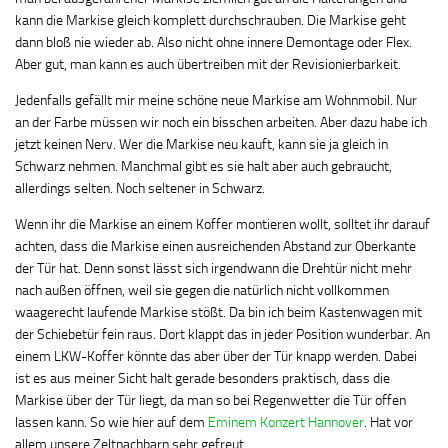
kann die Markise gleich komplett durchschrauben. Die Markise geht
dann bloß nie wieder ab. Also nicht ohne innere Demontage oder Flex.
Aber gut, man kann es auch übertreiben mit der Revisionierbarkeit.
Jedenfalls gefällt mir meine schöne neue Markise am Wohnmobil. Nur
an der Farbe müssen wir noch ein bisschen arbeiten. Aber dazu habe ich
jetzt keinen Nerv. Wer die Markise neu kauft, kann sie ja gleich in
Schwarz nehmen. Manchmal gibt es sie halt aber auch gebraucht,
allerdings selten. Noch seltener in Schwarz.
Wenn ihr die Markise an einem Koffer montieren wollt, solltet ihr darauf
achten, dass die Markise einen ausreichenden Abstand zur Oberkante
der Tür hat. Denn sonst lässt sich irgendwann die Drehtür nicht mehr
nach außen öffnen, weil sie gegen die natürlich nicht vollkommen
waagerecht laufende Markise stößt. Da bin ich beim Kastenwagen mit
der Schiebetür fein raus. Dort klappt das in jeder Position wunderbar. An
einem LKW-Koffer könnte das aber über der Tür knapp werden. Dabei
ist es aus meiner Sicht halt gerade besonders praktisch, dass die
Markise über der Tür liegt, da man so bei Regenwetter die Tür offen
lassen kann. So wie hier auf dem
Eminem Konzert Hannover
. Hat vor
allem unsere Zeltnachbarn sehr gefreut.