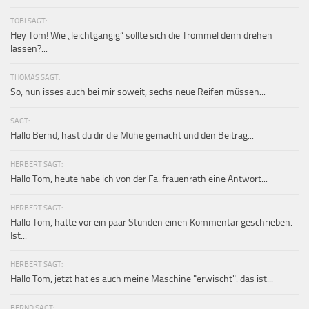
TOBI SAGT:
Hey Tom! Wie „leichtgängig“ sollte sich die Trommel denn drehen
lassen?...
THOMAS SAGT:
So, nun isses auch bei mir soweit, sechs neue Reifen müssen...
SAGT:
Hallo Bernd, hast du dir die Mühe gemacht und den Beitrag...
HERBERT SAGT:
Hallo Tom, heute habe ich von der Fa. frauenrath eine Antwort...
HERBERT SAGT:
Hallo Tom, hatte vor ein paar Stunden einen Kommentar geschrieben.
Ist...
HERBERT SAGT:
Hallo Tom, jetzt hat es auch meine Maschine "erwischt". das ist...
BERND SAGT: