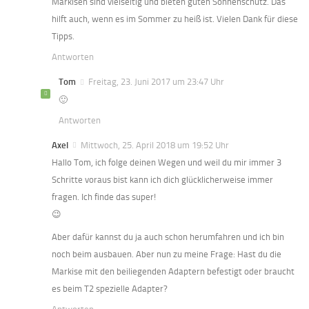
Markisen sind vielseitig und bieten guten Sonnenschutz. Das
hilft auch, wenn es im Sommer zu heiß ist. Vielen Dank für diese
Tipps.
Antworten
Tom
Freitag, 23. Juni 2017 um 23:47 Uhr
🙂
Antworten
Axel
Mittwoch, 25. April 2018 um 19:52 Uhr
Hallo Tom, ich folge deinen Wegen und weil du mir immer 3
Schritte voraus bist kann ich dich glücklicherweise immer
fragen. Ich finde das super!
😉
Aber dafür kannst du ja auch schon herumfahren und ich bin
noch beim ausbauen. Aber nun zu meine Frage: Hast du die
Markise mit den beiliegenden Adaptern befestigt oder braucht
es beim T2 spezielle Adapter?