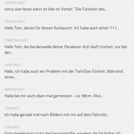
GREGOR SAGT:
sorry wer lesen kann ist klar im Vorteil. "Die Funktion des...
GREGOR SAGT:
Hallo Tom, danke für diesen Austausch. Ich habe auch einen 711...
CHRISTIAN SAGT:
Hallo Tom, die Kardanwelle deiner Paralever-Kuh läuft trocken, nur bei
den...
DIMA SAGT:
Hallo, ich habe auch ein Problem mit der TwinDos-Einheit. Während
eines...
MARTIN SAGT:
Habe bei mir auch eben mal gemessen - ca. 98cm. Also...
TOM SAGT:
Ich habe gerade mal nach Bildern mit mir auf dem Fahrsitz...
TOM SAGT:
Entscheidend ist nicht die Gesamtgröße, sondern die Sitzhöhe. Ich