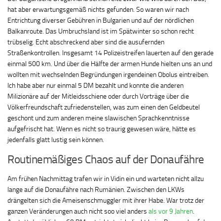
hat aber erwartungsgemäß nichts gefunden. So waren wir nach
Entrichtung diverser Gebühren in Bulgarien und auf der nördlichen
Balkanroute. Das Umbruchsland ist im Spätwinter so schon recht
trübselig. Echt abschreckend aber sind die ausufernden
Straßenkontrollen. Insgesamt 14 Polizeistreifen lauerten auf den gerade
einmal 500 km. Und über die Hälfte der armen Hunde hielten uns an und
wollten mit wechselnden Begründungen irgendeinen Obolus eintreiben.
Ich habe aber nur einmal 5 DM bezahlt und konnte die anderen
Milizionäre auf der Mitleidsschiene oder durch Vorträge über die
Völkerfreundschaft zufriedenstellen, was zum einen den Geldbeutel
geschont und zum anderen meine slawischen Sprachkenntnisse
aufgefrischt hat. Wenn es nicht so traurig gewesen wäre, hätte es
jedenfalls glatt lustig sein können.
Routinemäßiges Chaos auf der Donaufähre
Am frühen Nachmittag trafen wir in Vidin ein und warteten nicht allzu
lange auf die Donaufähre nach Rumänien. Zwischen den LKWs
drängelten sich die Ameisenschmuggler mit ihrer Habe. War trotz der
ganzen Veränderungen auch nicht soo viel anders
als vor 9 Jahren
.