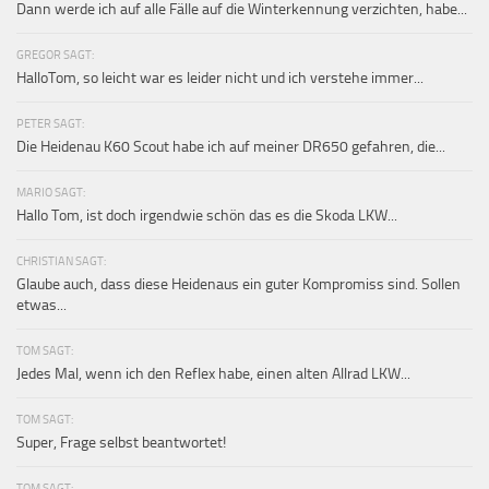
Dann werde ich auf alle Fälle auf die Winterkennung verzichten, habe...
GREGOR SAGT:
HalloTom, so leicht war es leider nicht und ich verstehe immer...
PETER SAGT:
Die Heidenau K60 Scout habe ich auf meiner DR650 gefahren, die...
MARIO SAGT:
Hallo Tom, ist doch irgendwie schön das es die Skoda LKW...
CHRISTIAN SAGT:
Glaube auch, dass diese Heidenaus ein guter Kompromiss sind. Sollen
etwas...
TOM SAGT:
Jedes Mal, wenn ich den Reflex habe, einen alten Allrad LKW...
TOM SAGT:
Super, Frage selbst beantwortet!
TOM SAGT: