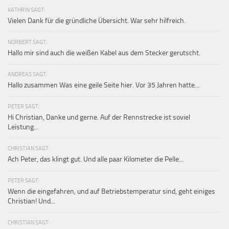
KATHRIN SAGT:
Vielen Dank für die gründliche Übersicht. War sehr hilfreich.
NORBERT SAGT:
Hallo mir sind auch die weißen Kabel aus dem Stecker gerutscht.
ANDREAS SAGT:
Hallo zusammen Was eine geile Seite hier. Vor 35 Jahren hatte...
PETER SAGT:
Hi Christian, Danke und gerne. Auf der Rennstrecke ist soviel
Leistung...
CHRISTIAN SAGT:
Ach Peter, das klingt gut. Und alle paar Kilometer die Pelle...
PETER SAGT:
Wenn die eingefahren, und auf Betriebstemperatur sind, geht einiges
Christian! Und...
CHRISTIAN SAGT: