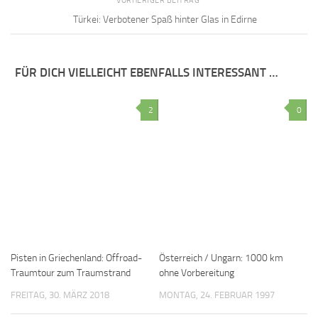
VORHERIGER BEITRAG
Türkei: Verbotener Spaß hinter Glas in Edirne
FÜR DICH VIELLEICHT EBENFALLS INTERESSANT …
2
0
Pisten in Griechenland: Offroad-
Österreich / Ungarn: 1000 km
Traumtour zum Traumstrand
ohne Vorbereitung
FREITAG, 30. MÄRZ 2018
MONTAG, 24. FEBRUAR 1997