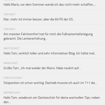
Hallo Mario, vor dem Sommer werde ich das nicht mehr schaffen,...
TOM SAGT:
Klar, mehr ist immer besser, aber die 60 PS der GS...
TOM SAGT:
Am meisten Fahrkomfort hat für mich die Fußrastentieferlegung
gebracht. Die Lenkererhöhung...
MARTIN SAGT:
Hallo Tom, wirklich toller und sehr informativer Blog. Ich hätte mal...
MARIO SAGT:
Grüße Tom , ich mal wieder der Mario. Habe neulich auf...
CHRISTIAN SAGT:
Sitzposition ist schon wichtig. Deshalb musste ich auch im 711 die...
WERNER SAGT:
Hallo Tom, wiederum ein Dankeschön für deine wertvollen Tips; neben
den...