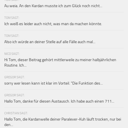
Au weia. An den Kardan musste ich zum Glück noch nicht...
TOM SAGT:
Ich weiß es leider auch nicht, was man da machen könnte.
TOM SAGT:
Also ich würde an deiner Stelle auf alle Fälle auch mal...
NICO SAGT:
Hi Tom, dieser Beitrag gehört mittlerweile zu meiner halbjährlichen
Routine. Ich...
GREGOR SAGT:
sorry wer lesen kann ist klar im Vorteil. "Die Funktion des...
GREGOR SAGT:
Hallo Tom, danke für diesen Austausch. Ich habe auch einen 711...
CHRISTIAN SAGT:
Hallo Tom, die Kardanwelle deiner Paralever-Kuh läuft trocken, nur bei
den...