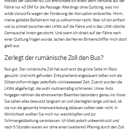
Anstatt der üblichen 60 DM entrichtete ich direkt beim Personal auf der
Fähre nur 40 DM für die Passage. Allerdings ohne Quittung, was mir
wilde Vorwürfe wegen der Förderung der Korruption einbrachte. Hmm,
meine geliebte Beifahrerin hat ja vollkommen recht. Aber ich bin einfach
viel zu schnell zwischen den LKWs auf die Fähre und in das LKW-übliche
Gemauschel hinein gerutscht. Und wenn ich direkt auf der Fähre nach
einer Quittung fragen würde, lachen die Herren Binnenschiffer mich doch
glatt aus.
Zerlegt der rumänische Zoll den Bus?
Nun gut. Der rumänische Zoll hat auch erst die grüne Seite im Pass
gesucht. Und nicht gefunden. Entsprechend angesäuert ließen sich die
Glitzeruniformträger jedenfalls viiiiiiiieeeeeeel Zeit. Zuerst wurden die
LKWs abgefertigt, die wohl routinemäßig schmieren. Unser Auto
hingegen nahmen die ehrenwerten Beamten besonders genau ins Visier.
Sie sahen alles bewusst langsam an und überlegten lange und laut, ob
sie nun die gesamte Innenverkleidung abbauen sollten oder nicht. In
Wirklichkeit wollten Sie mich nur weichklopfen und zur
Schmiergeldzahlung veranlassen. Ich blieb jedoch unbeeindruckt und
nach 5 Stunden waren wir ohne einen (weiteren) Pfennig durch den Zoll.