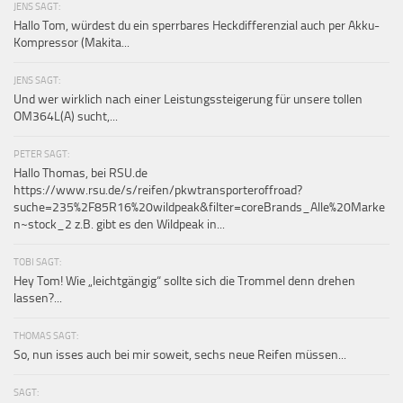
JENS SAGT:
Hallo Tom, würdest du ein sperrbares Heckdifferenzial auch per Akku-
Kompressor (Makita...
JENS SAGT:
Und wer wirklich nach einer Leistungssteigerung für unsere tollen
OM364L(A) sucht,...
PETER SAGT:
Hallo Thomas, bei RSU.de
https://www.rsu.de/s/reifen/pkwtransporteroffroad?
suche=235%2F85R16%20wildpeak&filter=coreBrands_Alle%20Marke
n~stock_2 z.B. gibt es den Wildpeak in...
TOBI SAGT:
Hey Tom! Wie „leichtgängig“ sollte sich die Trommel denn drehen
lassen?...
THOMAS SAGT:
So, nun isses auch bei mir soweit, sechs neue Reifen müssen...
SAGT: