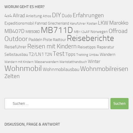
WORUM GEHT ES HIER?
DIY
Erfahrungen
Allrad
4x4
Düdo
Anleitung
Athos
LKW
Marokko
Expeditionsmobil
Fahrrad
Griechenland
Kosten
Kanuführer
MB711D
Offroad
MB407D
MB508D
Norwegen
MB1124AF
Reiseberichte
Outdoor
Paddeln
Piste
Radtour
Reisen mit Kindern
Reiseführer
Reisetipps
Reparatur
Test
T2/LN1
Tipps
Selbstausbau
T2N
Wandern
Umbau
Trekking
Winter
Wasserwandern
Werkstatthandbuch
Wandern mit Kindern
Wohnmobil
Wohnmobilreisen
Wohnmobilausbau
Zelten
Suchen
nach:
DISKUSSION, FRAGE & ANTWORT