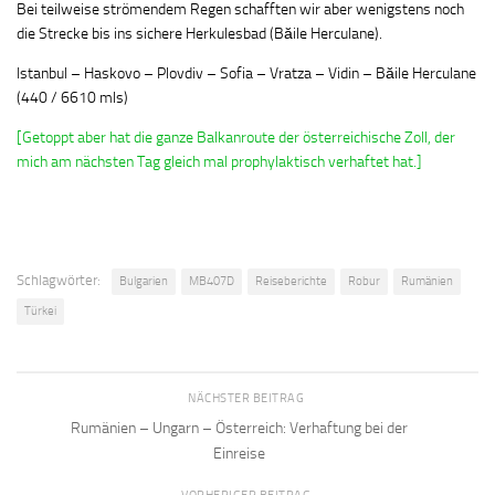
Bei teilweise strömendem Regen schafften wir aber wenigstens noch
die Strecke bis ins sichere Herkulesbad (Băile Herculane).
Istanbul – Haskovo – Plovdiv – Sofia – Vratza – Vidin – Băile Herculane
(440 / 6610 mls)
[Getoppt aber hat die ganze Balkanroute der österreichische Zoll, der
mich am nächsten Tag gleich mal prophylaktisch verhaftet hat.]
Schlagwörter:
Bulgarien
MB407D
Reiseberichte
Robur
Rumänien
Türkei
NÄCHSTER BEITRAG
Rumänien – Ungarn – Österreich: Verhaftung bei der
Einreise