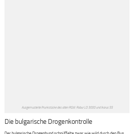
Ausgemusterte Prunkstücke des alten RGW: Robur LO 3000 und Ikarus 55
Die bulgarische Drogenkontrolle
Der bulgarische Drogenhund schnüffelte zwar wie wild durch den Bus,