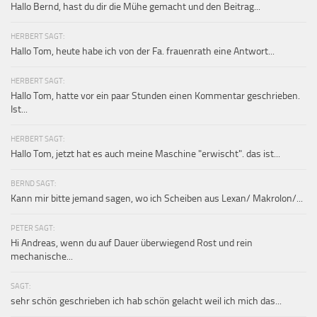
Hallo Bernd, hast du dir die Mühe gemacht und den Beitrag...
HERBERT SAGT:
Hallo Tom, heute habe ich von der Fa. frauenrath eine Antwort...
HERBERT SAGT:
Hallo Tom, hatte vor ein paar Stunden einen Kommentar geschrieben.
Ist...
HERBERT SAGT:
Hallo Tom, jetzt hat es auch meine Maschine "erwischt". das ist...
BERND SAGT:
Kann mir bitte jemand sagen, wo ich Scheiben aus Lexan/ Makrolon/...
PETER SAGT:
Hi Andreas, wenn du auf Dauer überwiegend Rost und rein
mechanische...
SAGT:
sehr schön geschrieben ich hab schön gelacht weil ich mich das...