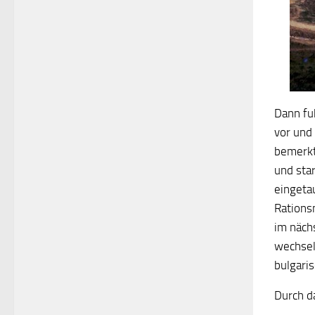
Dann fu
vor und
bemerkte
und sta
eingeta
Rations
im näch
wechsel
bulgari
Durch d