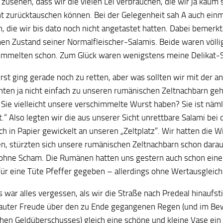
zusehen, dass wir die vielen Lei verbrauchen, die wir ja kaum 
ht zurücktauschen können. Bei der Gelegenheit sah A auch einm
n, die wir bis dato noch nicht angetastet hatten. Dabei bemerk
en Zustand seiner Normalfleischer-Salamis. Beide waren völl
immelten schon. Zum Glück waren wenigstens meine Delikat-S
rst ging gerade noch zu retten, aber was sollten wir mit der 
nten ja nicht einfach zu unseren rumänischen Zeltnachbarn ge
 Sie vielleicht unsere verschimmelte Wurst haben? Sie ist näml
.“ Also legten wir die aus unserer Sicht unrettbare Salami bei 
ch in Papier gewickelt an unseren „Zeltplatz“. Wir hatten die 
en, stürzten sich unsere rumänischen Zeltnachbarn schon darau
ohne Scham. Die Rumänen hatten uns gestern auch schon einen 
für eine Tüte Pfeffer gegeben – allerdings ohne Wertausgleich
 war alles vergessen, als wir die Straße nach Predeal hinaufs
 lauter Freude über den zu Ende gegangenen Regen (und im Be
chen Geldüberschusses) gleich eine schöne und kleine Vase ein 