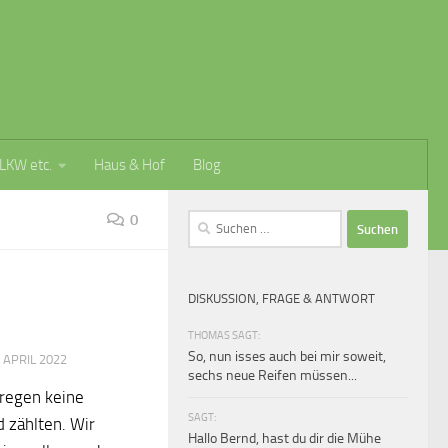
 LKW etc.
Haus & Hof
Blog
0
Suchen
nach:
DISKUSSION, FRAGE & ANTWORT
THOMAS SAGT:
So, nun isses auch bei mir soweit,
 APRIL 2022
sechs neue Reifen müssen...
lregen keine
SAGT:
 zählten. Wir
Hallo Bernd, hast du dir die Mühe