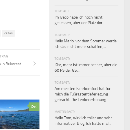
TOM SAGT:
Im Iveco habe ich noch nicht
gesessen, aber der Platz dort...
Zelten
TOM SAGT:
Hallo Mario, vor dem Sommer werde
ich das nicht mehr schaffen,...
ITRAG
TOM SAGT:
 in Bukarest
Klar, mehr ist immer besser, aber die
60 PS der GS...
TOM SAGT:
Am meisten Fahrkomfort hat für
mich die Fußrastentieferlegung
gebracht. Die Lenkererhöhung...
0
MARTIN SAGT:
Hallo Tom, wirklich toller und sehr
informativer Blog. Ich hätte mal...