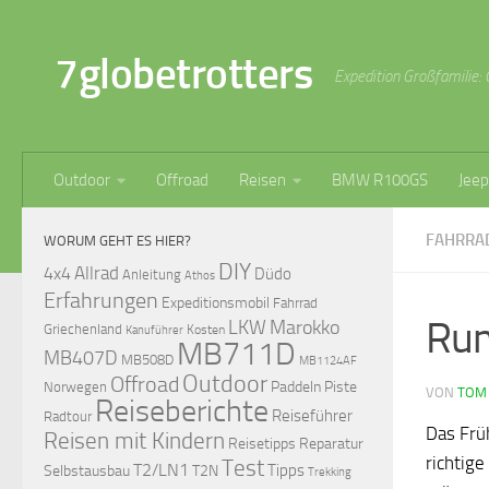
Zum Inhalt springen
7globetrotters
Expedition Großfamilie: 
Outdoor
Offroad
Reisen
BMW R100GS
Jeep
FAHRRA
WORUM GEHT ES HIER?
DIY
Allrad
4x4
Düdo
Anleitung
Athos
Erfahrungen
Expeditionsmobil
Fahrrad
Rum
LKW
Marokko
Griechenland
Kosten
Kanuführer
MB711D
MB407D
MB508D
MB1124AF
Outdoor
Offroad
Paddeln
Piste
Norwegen
VON
TOM
Reiseberichte
Reiseführer
Radtour
Das Frü
Reisen mit Kindern
Reisetipps
Reparatur
richtig
Test
T2/LN1
Tipps
Selbstausbau
T2N
Trekking