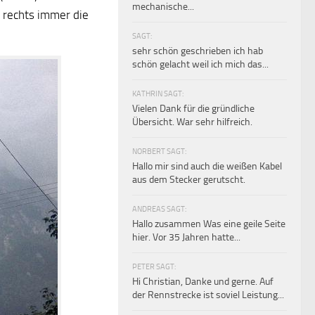
mechanische...
 rechts immer die
SAGT:
sehr schön geschrieben ich hab
schön gelacht weil ich mich das...
KATHRIN SAGT:
Vielen Dank für die gründliche
Übersicht. War sehr hilfreich.
NORBERT SAGT:
Hallo mir sind auch die weißen Kabel
aus dem Stecker gerutscht.
ANDREAS SAGT:
Hallo zusammen Was eine geile Seite
hier. Vor 35 Jahren hatte...
PETER SAGT:
Hi Christian, Danke und gerne. Auf
der Rennstrecke ist soviel Leistung...