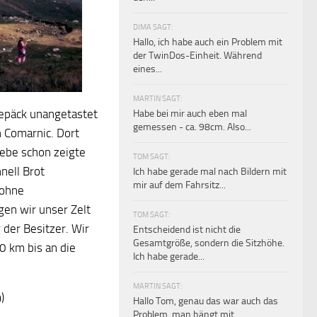
DIMA SAGT:
Hallo, ich habe auch ein Problem mit
der TwinDos-Einheit. Während
eines...
MARTIN SAGT:
Gepäck unangetastet
Habe bei mir auch eben mal
gemessen - ca. 98cm. Also...
h Comarnic. Dort
webe schon zeigte
TOM SAGT:
nell Brot
Ich habe gerade mal nach Bildern mit
mir auf dem Fahrsitz...
 ohne
en wir unser Zelt
TOM SAGT:
der Besitzer. Wir
Entscheidend ist nicht die
Gesamtgröße, sondern die Sitzhöhe.
0 km bis an die
Ich habe gerade...
MARTIN SAGT:
)
Hallo Tom, genau das war auch das
Problem, man hängt mit...