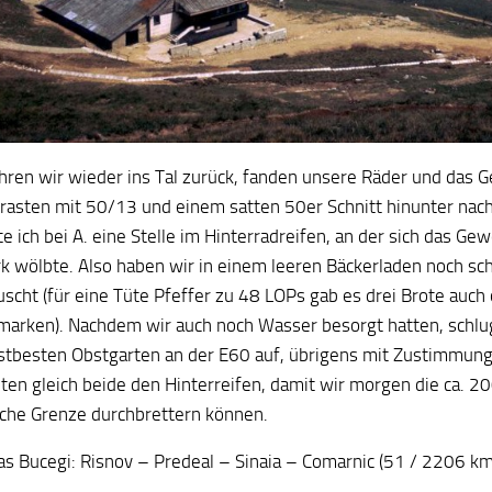
hren wir wieder ins Tal zurück, fanden unsere Räder und das 
 rasten mit 50/13 und einem satten 50er Schnitt hinunter nac
 ich bei A. eine Stelle im Hinterradreifen, an der sich das Ge
rk wölbte. Also haben wir in einem leeren Bäckerladen noch sch
uscht (für eine Tüte Pfeffer zu 48 LOPs gab es drei Brote auch
marken). Nachdem wir auch noch Wasser besorgt hatten, schlug
stbesten Obstgarten an der E60 auf, übrigens mit Zustimmung 
ten gleich beide den Hinterreifen, damit wir morgen die ca. 20
sche Grenze durchbrettern können.
as Bucegi: Risnov – Predeal – Sinaia – Comarnic (51 / 2206 km