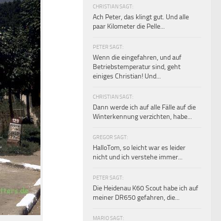
CHRISTIAN SAGT:
Ach Peter, das klingt gut. Und alle
paar Kilometer die Pelle...
PETER SAGT:
Wenn die eingefahren, und auf
Betriebstemperatur sind, geht
einiges Christian! Und...
CHRISTIAN SAGT:
Dann werde ich auf alle Fälle auf die
Winterkennung verzichten, habe...
GREGOR SAGT:
HalloTom, so leicht war es leider
nicht und ich verstehe immer...
PETER SAGT:
Die Heidenau K60 Scout habe ich auf
meiner DR650 gefahren, die...
MARIO SAGT: