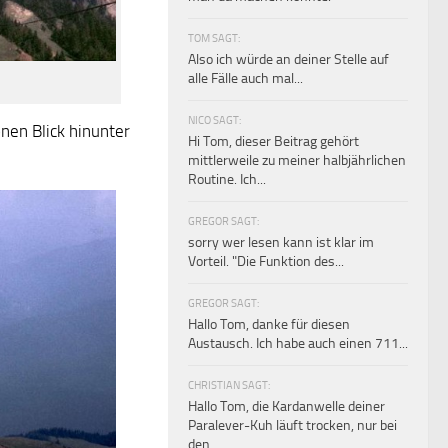
TOM SAGT:
Also ich würde an deiner Stelle auf
alle Fälle auch mal...
NICO SAGT:
en Blick hinunter
Hi Tom, dieser Beitrag gehört
mittlerweile zu meiner halbjährlichen
Routine. Ich...
GREGOR SAGT:
sorry wer lesen kann ist klar im
Vorteil. "Die Funktion des...
GREGOR SAGT:
Hallo Tom, danke für diesen
Austausch. Ich habe auch einen 711...
CHRISTIAN SAGT:
Hallo Tom, die Kardanwelle deiner
Paralever-Kuh läuft trocken, nur bei
den...