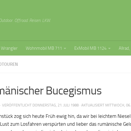
Outdoor. Offroad. Reisen. LKW.
 Wrangler
Wohnmobil MB 711
ExMobil MB 1124
Allrad,
DTOUREN
änischer Bucegismus
· VERÖFFENTLICHT
DONNERSTAG, 21. JULI 1988
· AKTUALISIERT
MITTWOCH, 06.
hstück zog sich heute Früh ewig hin, da wir bei leichtem Niese
e Lust zum Losfahren verspürten und lieber das rumänische Geld