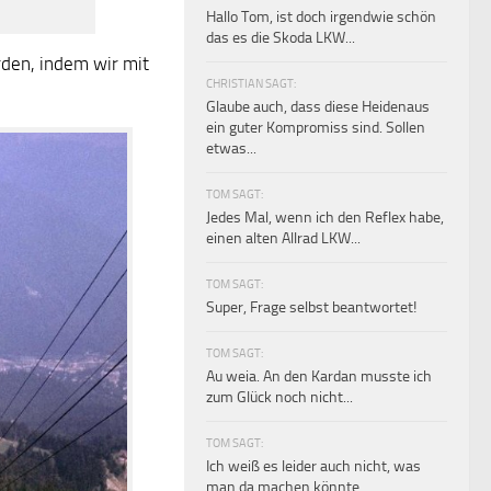
Hallo Tom, ist doch irgendwie schön
das es die Skoda LKW...
rden, indem wir mit
CHRISTIAN SAGT:
Glaube auch, dass diese Heidenaus
ein guter Kompromiss sind. Sollen
etwas...
TOM SAGT:
Jedes Mal, wenn ich den Reflex habe,
einen alten Allrad LKW...
TOM SAGT:
Super, Frage selbst beantwortet!
TOM SAGT:
Au weia. An den Kardan musste ich
zum Glück noch nicht...
TOM SAGT:
Ich weiß es leider auch nicht, was
man da machen könnte.