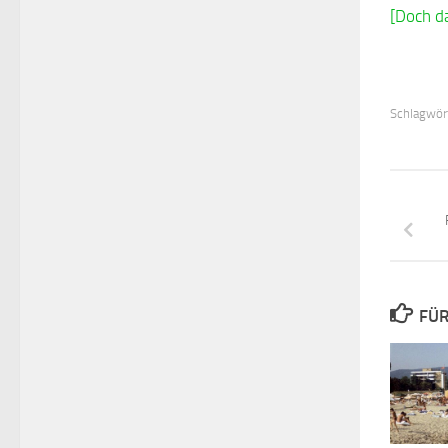
[Doch d
Schlagwör
FÜR