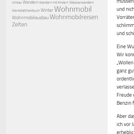
müssen 
Wandern
Wasserwandern
Umbau
Wandern mit Kindern
Wohnmobil
und nic
Winter
Werkstatthandbuch
Wohnmobilreisen
Vorräte
Wohnmobilausbau
Zelten
schlimm
und sch
Eine Wu
Wir kon
„Wollen
ganz gut
ordentli
verlass
Freude 
Benzin 
Aber das
ich vor
erhebli