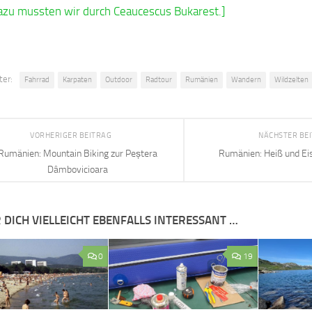
azu mussten wir durch Ceaucescus Bukarest.]
ter:
Fahrrad
Karpaten
Outdoor
Radtour
Rumänien
Wandern
Wildzelten
VORHERIGER BEITRAG
NÄCHSTER BE
Rumänien: Mountain Biking zur Peștera
Rumänien: Heiß und Eis
Dâmbovicioara
 DICH VIELLEICHT EBENFALLS INTERESSANT …
0
19