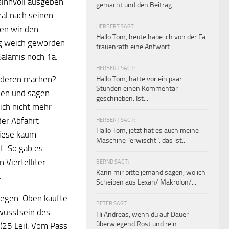
sinnvoll ausgeben
gemacht und den Beitrag...
al nach seinen
HERBERT SAGT:
ten wir den
Hallo Tom, heute habe ich von der Fa.
ig weich geworden
frauenrath eine Antwort...
alamis noch 1a.
HERBERT SAGT:
anderen machen?
Hallo Tom, hatte vor ein paar
Stunden einen Kommentar
hen und sagen:
geschrieben. Ist...
ich nicht mehr
der Abfahrt
HERBERT SAGT:
Hallo Tom, jetzt hat es auch meine
Wiese kaum
Maschine "erwischt". das ist...
f. So gab es
Viertelliter
BERND SAGT:
Kann mir bitte jemand sagen, wo ich
.
Scheiben aus Lexan/ Makrolon/...
tiegen. Oben kaufte
PETER SAGT:
wusstsein des
Hi Andreas, wenn du auf Dauer
überwiegend Rost und rein
(25 Lei). Vom Pass