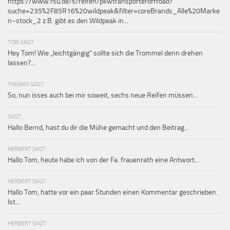
https://www.rsu.de/s/reifen/pkwtransporteroffroad?
suche=235%2F85R16%20wildpeak&filter=coreBrands_Alle%20Marke
n~stock_2 z.B. gibt es den Wildpeak in...
TOBI SAGT:
Hey Tom! Wie „leichtgängig“ sollte sich die Trommel denn drehen
lassen?...
THOMAS SAGT:
So, nun isses auch bei mir soweit, sechs neue Reifen müssen...
SAGT:
Hallo Bernd, hast du dir die Mühe gemacht und den Beitrag...
HERBERT SAGT:
Hallo Tom, heute habe ich von der Fa. frauenrath eine Antwort...
HERBERT SAGT:
Hallo Tom, hatte vor ein paar Stunden einen Kommentar geschrieben.
Ist...
HERBERT SAGT: