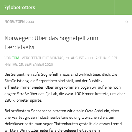
7globetrotters
Zum Inhalt springen
NORWEGEN 2000
0
Norwegen: Über das Sognefjell zum
Lærdalselvi
VON
TOM
· VERÖFFENTLICHT
MONTAG, 21. AUGUST 2000
· AKTUALISIERT
FREITAG, 25. SEPTEMBER 2020
Die Serpentinen aufs Sognefjell hinaus sind wirklich beachtlich. Die
Straße ist eng, die Serpentinen sind steil, und der Ausblick
erfreute immer wieder. Oben angekommen, bogen wir auf eine noch
engere Straße über das Fjell ab, die zwar 100 Kronen kostete, uns aber
230 Kilometer sparte.
Bei schönstem Sonnenschein trafen wir also in Övre Ardal ein, einer
unerwartet großen Industriearbeitersiedlung. Zwischen die alten
Holzhäuser hatte man sogar Plattenbauten gestellt, die etwas fremd
wirkten. Wir nutzten jedenfalls die Gelegenheit zu einem