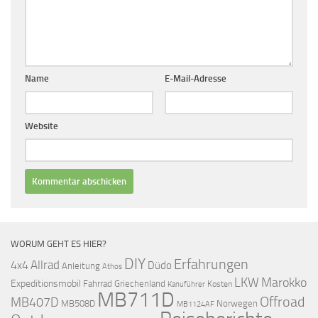
Name
E-Mail-Adresse
Website
WORUM GEHT ES HIER?
DIY
Erfahrungen
Allrad
4x4
Düdo
Anleitung
Athos
LKW
Marokko
Expeditionsmobil
Fahrrad
Griechenland
Kosten
Kanuführer
MB711D
Offroad
MB407D
MB508D
Norwegen
MB1124AF