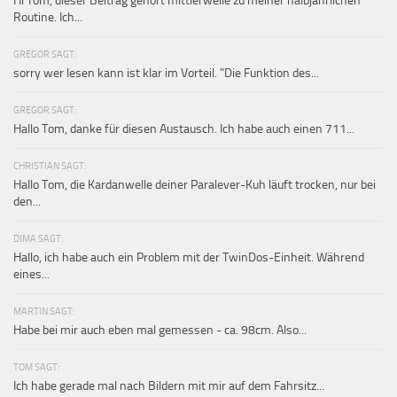
Hi Tom, dieser Beitrag gehört mittlerweile zu meiner halbjährlichen
Routine. Ich...
GREGOR SAGT:
sorry wer lesen kann ist klar im Vorteil. "Die Funktion des...
GREGOR SAGT:
Hallo Tom, danke für diesen Austausch. Ich habe auch einen 711...
CHRISTIAN SAGT:
Hallo Tom, die Kardanwelle deiner Paralever-Kuh läuft trocken, nur bei
den...
DIMA SAGT:
Hallo, ich habe auch ein Problem mit der TwinDos-Einheit. Während
eines...
MARTIN SAGT:
Habe bei mir auch eben mal gemessen - ca. 98cm. Also...
TOM SAGT:
Ich habe gerade mal nach Bildern mit mir auf dem Fahrsitz...