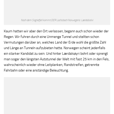
Nach dem Sognefjell kommt DER Lachsbach Norwegens: Lærdalselvi
Kaum hatten wir aber den Ort verlassen, begann auch schon wieder der
Regen. Wir fuhren durch eine Unmenge Tunnel und stellten schon
Vermutungen darüber an, welches Land der Erde wohl die größte Zahl
und Länge an Tunneln aufzubieten hatte. Norwegen scheint jedenfalls
ein starker Kandidat zu sein. Und hinter Lærdalsøyri bohrt oder sprengt
man sogar den längsten Autotunnel der Welt mit fast 25 km in den Fels,
wahrscheinlich wieder ohne Leitplanken, Randstreifen, getrennte
Fahrbahn oder eine anständige Beleuchtung.