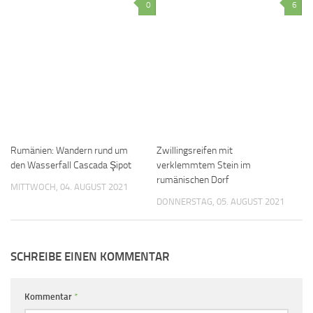
0
6
Rumänien: Wandern rund um
Zwillingsreifen mit
den Wasserfall Cascada Şipot
verklemmtem Stein im
rumänischen Dorf
MITTWOCH, 04. AUGUST 2021
DONNERSTAG, 05. AUGUST 2021
SCHREIBE EINEN KOMMENTAR
Kommentar
*