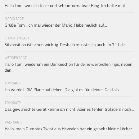
Hallo Tom, wirklich toller und sehr informativer Blog. Ich hätte mal...
MARIO SAGT:
Grüße Tom , ich mal wieder der Mario. Habe neulich auf...
CHRISTIAN SAGT:
Sitzposition ist schon wichtig. Deshalb musste ich auch im 711 die...
WERNER SAGT:
Hallo Tom, wiederum ein Dankeschön für deine wertvollen Tips; neben
den...
TOM SAGT:
Ich würde LKW-Plane aufkleben. Die gibt es für kleines Geld als...
TOM SAGT:
Das gewünschte Gerät kenne ich nicht. Aber es fehlen trotzdem noch...
RALF SAGT:
Hallo, mein Gumotex Twist aus Hevealon hat einige sehr kleine Löcher.