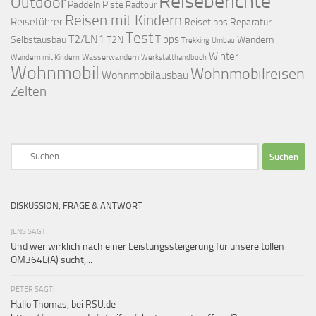
Reiseberichte
Outdoor
Paddeln
Piste
Radtour
Reisen mit Kindern
Reiseführer
Reisetipps
Reparatur
Test
T2/LN1
Tipps
Selbstausbau
T2N
Wandern
Umbau
Trekking
Winter
Wasserwandern
Werkstatthandbuch
Wandern mit Kindern
Wohnmobil
Wohnmobilreisen
Wohnmobilausbau
Zelten
Suchen
nach:
DISKUSSION, FRAGE & ANTWORT
JENS SAGT:
Und wer wirklich nach einer Leistungssteigerung für unsere tollen
OM364L(A) sucht,...
PETER SAGT:
Hallo Thomas, bei RSU.de