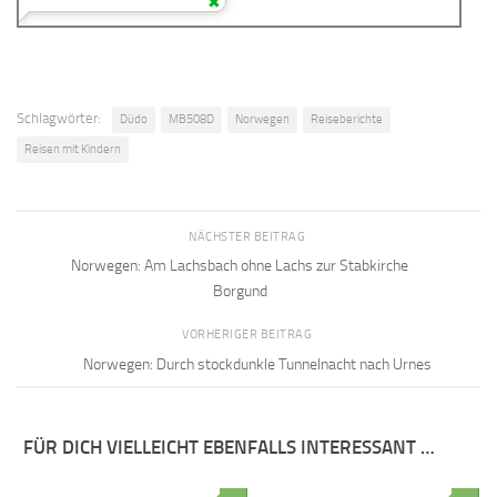
Schlagwörter:
Düdo
MB508D
Norwegen
Reiseberichte
Reisen mit Kindern
NÄCHSTER BEITRAG
Norwegen: Am Lachsbach ohne Lachs zur Stabkirche
Borgund
VORHERIGER BEITRAG
Norwegen: Durch stockdunkle Tunnelnacht nach Urnes
FÜR DICH VIELLEICHT EBENFALLS INTERESSANT …