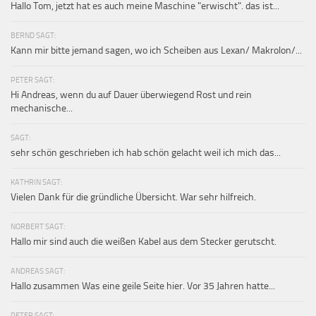
Hallo Tom, jetzt hat es auch meine Maschine "erwischt". das ist...
BERND SAGT:
Kann mir bitte jemand sagen, wo ich Scheiben aus Lexan/ Makrolon/...
PETER SAGT:
Hi Andreas, wenn du auf Dauer überwiegend Rost und rein
mechanische...
SAGT:
sehr schön geschrieben ich hab schön gelacht weil ich mich das...
KATHRIN SAGT:
Vielen Dank für die gründliche Übersicht. War sehr hilfreich.
NORBERT SAGT:
Hallo mir sind auch die weißen Kabel aus dem Stecker gerutscht.
ANDREAS SAGT:
Hallo zusammen Was eine geile Seite hier. Vor 35 Jahren hatte...
PETER SAGT: