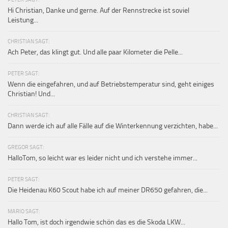
Hi Christian, Danke und gerne. Auf der Rennstrecke ist soviel
Leistung...
CHRISTIAN SAGT:
Ach Peter, das klingt gut. Und alle paar Kilometer die Pelle...
PETER SAGT:
Wenn die eingefahren, und auf Betriebstemperatur sind, geht einiges
Christian! Und...
CHRISTIAN SAGT:
Dann werde ich auf alle Fälle auf die Winterkennung verzichten, habe...
GREGOR SAGT:
HalloTom, so leicht war es leider nicht und ich verstehe immer...
PETER SAGT:
Die Heidenau K60 Scout habe ich auf meiner DR650 gefahren, die...
MARIO SAGT:
Hallo Tom, ist doch irgendwie schön das es die Skoda LKW...