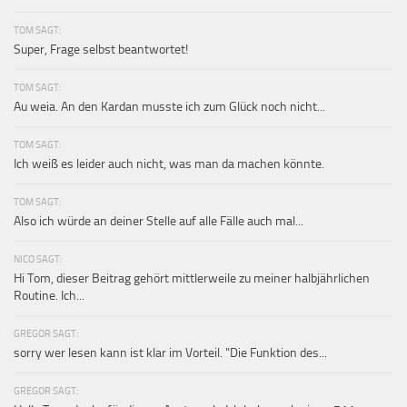
TOM SAGT:
Super, Frage selbst beantwortet!
TOM SAGT:
Au weia. An den Kardan musste ich zum Glück noch nicht...
TOM SAGT:
Ich weiß es leider auch nicht, was man da machen könnte.
TOM SAGT:
Also ich würde an deiner Stelle auf alle Fälle auch mal...
NICO SAGT:
Hi Tom, dieser Beitrag gehört mittlerweile zu meiner halbjährlichen
Routine. Ich...
GREGOR SAGT:
sorry wer lesen kann ist klar im Vorteil. "Die Funktion des...
GREGOR SAGT: