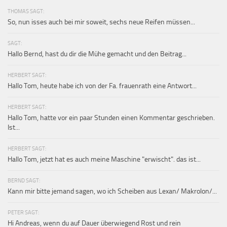
THOMAS SAGT:
So, nun isses auch bei mir soweit, sechs neue Reifen müssen...
SAGT:
Hallo Bernd, hast du dir die Mühe gemacht und den Beitrag...
HERBERT SAGT:
Hallo Tom, heute habe ich von der Fa. frauenrath eine Antwort...
HERBERT SAGT:
Hallo Tom, hatte vor ein paar Stunden einen Kommentar geschrieben.
Ist...
HERBERT SAGT:
Hallo Tom, jetzt hat es auch meine Maschine "erwischt". das ist...
BERND SAGT:
Kann mir bitte jemand sagen, wo ich Scheiben aus Lexan/ Makrolon/...
PETER SAGT:
Hi Andreas, wenn du auf Dauer überwiegend Rost und rein