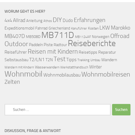
WORUM GEHT ES HIER?
DIY
Erfahrungen
Allrad
4x4
Düdo
Anleitung
Athos
LKW
Marokko
Expeditionsmobil
Fahrrad
Griechenland
Kosten
Kanuführer
MB711D
Offroad
MB407D
MB508D
Norwegen
MB1124AF
Reiseberichte
Outdoor
Paddeln
Piste
Radtour
Reisen mit Kindern
Reiseführer
Reisetipps
Reparatur
Test
T2/LN1
Tipps
Selbstausbau
T2N
Wandern
Umbau
Trekking
Winter
Wasserwandern
Werkstatthandbuch
Wandern mit Kindern
Wohnmobil
Wohnmobilreisen
Wohnmobilausbau
Zelten
Suchen
nach:
DISKUSSION, FRAGE & ANTWORT