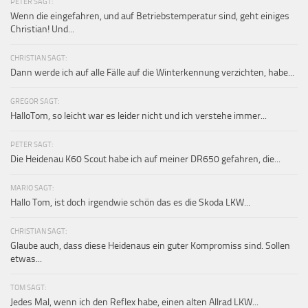
PETER SAGT:
Wenn die eingefahren, und auf Betriebstemperatur sind, geht einiges
Christian! Und...
CHRISTIAN SAGT:
Dann werde ich auf alle Fälle auf die Winterkennung verzichten, habe...
GREGOR SAGT:
HalloTom, so leicht war es leider nicht und ich verstehe immer...
PETER SAGT:
Die Heidenau K60 Scout habe ich auf meiner DR650 gefahren, die...
MARIO SAGT:
Hallo Tom, ist doch irgendwie schön das es die Skoda LKW...
CHRISTIAN SAGT:
Glaube auch, dass diese Heidenaus ein guter Kompromiss sind. Sollen
etwas...
TOM SAGT:
Jedes Mal, wenn ich den Reflex habe, einen alten Allrad LKW...