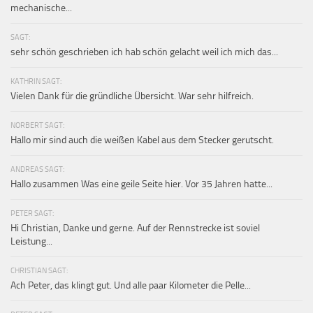
mechanische...
SAGT:
sehr schön geschrieben ich hab schön gelacht weil ich mich das...
KATHRIN SAGT:
Vielen Dank für die gründliche Übersicht. War sehr hilfreich.
NORBERT SAGT:
Hallo mir sind auch die weißen Kabel aus dem Stecker gerutscht.
ANDREAS SAGT:
Hallo zusammen Was eine geile Seite hier. Vor 35 Jahren hatte...
PETER SAGT:
Hi Christian, Danke und gerne. Auf der Rennstrecke ist soviel
Leistung...
CHRISTIAN SAGT:
Ach Peter, das klingt gut. Und alle paar Kilometer die Pelle...