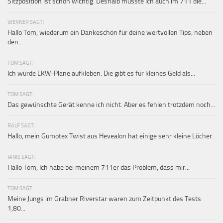
Sitzposition ist schon wichtig. Deshalb musste ich auch im 711 die...
WERNER SAGT:
Hallo Tom, wiederum ein Dankeschön für deine wertvollen Tips; neben
den...
TOM SAGT:
Ich würde LKW-Plane aufkleben. Die gibt es für kleines Geld als...
TOM SAGT:
Das gewünschte Gerät kenne ich nicht. Aber es fehlen trotzdem noch...
RALF SAGT:
Hallo, mein Gumotex Twist aus Hevealon hat einige sehr kleine Löcher.
JANIS SAGT:
Hallo Tom, Ich habe bei meinem 711er das Problem, dass mir...
TOM SAGT:
Meine Jungs im Grabner Riverstar waren zum Zeitpunkt des Tests
1,80...