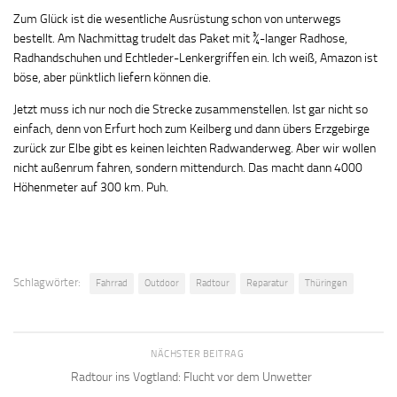
Zum Glück ist die wesentliche Ausrüstung schon von unterwegs
bestellt. Am Nachmittag trudelt das Paket mit ¾-langer Radhose,
Radhandschuhen und Echtleder-Lenkergriffen ein. Ich weiß, Amazon ist
böse, aber pünktlich liefern können die.
Jetzt muss ich nur noch die Strecke zusammenstellen. Ist gar nicht so
einfach, denn von Erfurt hoch zum Keilberg und dann übers Erzgebirge
zurück zur Elbe gibt es keinen leichten Radwanderweg. Aber wir wollen
nicht außenrum fahren, sondern mittendurch. Das macht dann 4000
Höhenmeter auf 300 km. Puh.
Schlagwörter:
Fahrrad
Outdoor
Radtour
Reparatur
Thüringen
NÄCHSTER BEITRAG
Radtour ins Vogtland: Flucht vor dem Unwetter