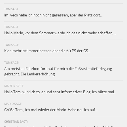
TOM SAGT:
Im Iveco habe ich noch nicht gesessen, aber der Platz dort...
TOM SAGT:
Hallo Mario, vor dem Sommer werde ich das nicht mehr schaffen,...
TOM SAGT:
Klar, mehr ist immer besser, aber die 60 PS der GS...
TOM SAGT:
Am meisten Fahrkomfort hat für mich die Fußrastentieferlegung
gebracht. Die Lenkererhöhung...
MARTIN SAGT:
Hallo Tom, wirklich toller und sehr informativer Blog. Ich hätte mal...
MARIO SAGT:
Grüße Tom , ich mal wieder der Mario. Habe neulich auf...
CHRISTIAN SAGT: