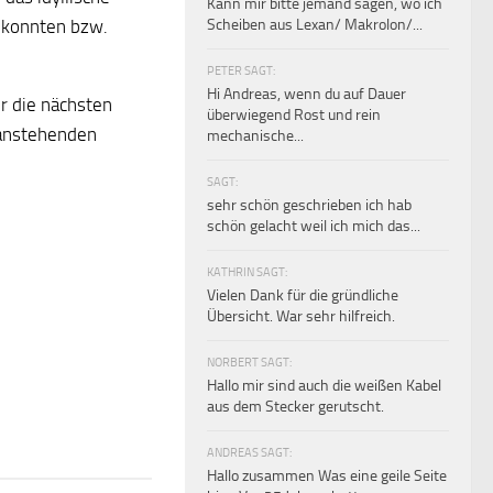
Kann mir bitte jemand sagen, wo ich
Scheiben aus Lexan/ Makrolon/...
n konnten bzw.
PETER SAGT:
Hi Andreas, wenn du auf Dauer
r die nächsten
überwiegend Rost und rein
 anstehenden
mechanische...
SAGT:
sehr schön geschrieben ich hab
schön gelacht weil ich mich das...
KATHRIN SAGT:
Vielen Dank für die gründliche
Übersicht. War sehr hilfreich.
NORBERT SAGT:
Hallo mir sind auch die weißen Kabel
aus dem Stecker gerutscht.
ANDREAS SAGT:
Hallo zusammen Was eine geile Seite