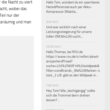
die Nacht zu viert
Hallo Tom, würdest du ein sperrbares
Heckdifferenzial auch per Akku-
acht, wobei das
Kompressor (Makita...
Teil nur der
 geräumig und man
JENS SAGT:
Und wer wirklich nach einer
Leistungssteigerung für unsere
tollen OM364L(A) sucht,...
PETER SAGT:
Hallo Thomas, bei RSU.de
https://www.rsu.de/s/reifen/pkwtr
ansporteroffroad?
suche=235%2F85R16%20wildpeak&
filter=coreBrands_Alle%20Marken~s
tock_2 z.B. gibt es den Wildpeak in...
TOBI SAGT:
Hey Tom! Wie „leichtgängig“ sollte
sich die Trommel denn drehen
lassen?...