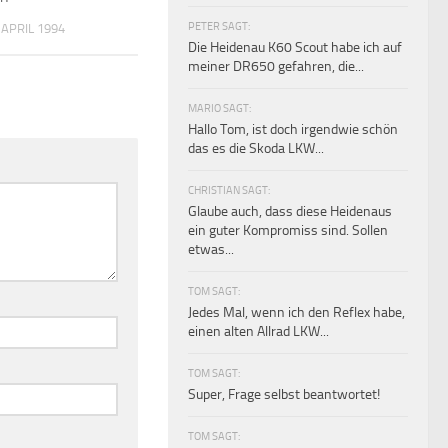
PETER SAGT:
 APRIL 1994
Die Heidenau K60 Scout habe ich auf
meiner DR650 gefahren, die...
MARIO SAGT:
Hallo Tom, ist doch irgendwie schön
das es die Skoda LKW...
CHRISTIAN SAGT:
Glaube auch, dass diese Heidenaus
ein guter Kompromiss sind. Sollen
etwas...
TOM SAGT:
Jedes Mal, wenn ich den Reflex habe,
einen alten Allrad LKW...
TOM SAGT:
Super, Frage selbst beantwortet!
TOM SAGT: