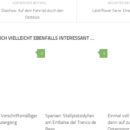
VORHERIGER BEITRAG
NÄCHSTER BE
Diashow: Auf dem Fahrrad durch den
Land Rover Serie: Eine
Ostblock
ICH VIELLEICHT EBENFALLS INTERESSANT …
0
0
 Vorschriftsmäßiger
Spanien: Stellplatzidyllen
Einmal voll
ziergang
am Embalse del Tranco de
dann auf z
Beas
Ostermars