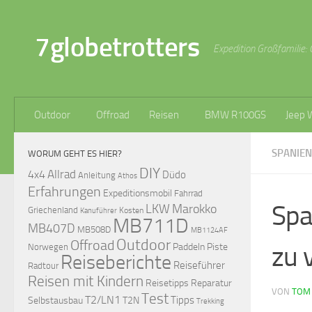
Zum Inhalt springen
7globetrotters
Expedition Großfamilie: 
Outdoor
Offroad
Reisen
BMW R100GS
Jeep 
SPANIEN
WORUM GEHT ES HIER?
DIY
Allrad
4x4
Düdo
Anleitung
Athos
Erfahrungen
Expeditionsmobil
Fahrrad
Spa
LKW
Marokko
Griechenland
Kosten
Kanuführer
MB711D
MB407D
MB508D
MB1124AF
Outdoor
Offroad
zu 
Paddeln
Piste
Norwegen
Reiseberichte
Reiseführer
Radtour
Reisen mit Kindern
Reisetipps
Reparatur
VON
TOM
Test
T2/LN1
Tipps
Selbstausbau
T2N
Trekking