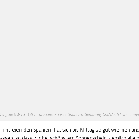
Der gute VW T3: 1,6-l-Turbodiesel. Leise. Sparsam. Geräumig. Und doch kein richti
 mitfeiernden Spaniern hat sich bis Mittag so gut wie niemand
lassen, so dass wir bei schönstem Sonnenschein ziemlich allein