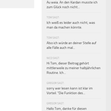
Au weia. An den Kardan musste ich
zum Glück noch nicht...
TOM SAGT:
Ich weiß es leider auch nicht, was
man da machen könnte.
TOM SAGT:
Also ich würde an deiner Stelle auf
alle Fälle auch mal...
NICO SAGT:
Hi Tom, dieser Beitrag gehört
mittlerweile zu meiner halbjährlichen
Routine. Ich...
GREGOR SAGT:
sorry wer lesen kann ist klar im
Vorteil. "Die Funktion des...
GREGOR SAGT:
Hallo Tom, danke für diesen