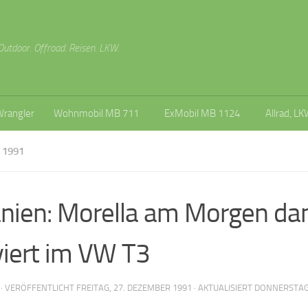
Outdoor. Offroad. Reisen. LKW.
Wrangler
Wohnmobil MB 711
ExMobil MB 1124
Allrad, LK
 1991
nien: Morella am Morgen da
viert im VW T3
· VERÖFFENTLICHT
FREITAG, 27. DEZEMBER 1991
· AKTUALISIERT
DONNERSTAG, 