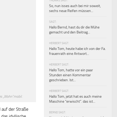
THOMAS SAGT:
So, nun isses auch bei mir soweit,
sechs neue Reifen müssen...
SAGT:
Hallo Bernd, hast du dir die Mühe
gemacht und den Beitrag...
HERBERT SAGT:
Hallo Tom, heute habe ich von der Fa.
frauenrath eine Antwort...
HERBERT SAGT:
Hallo Tom, hatte vor ein paar
Stunden einen Kommentar
geschrieben. Ist...
HERBERT SAGT:
Hallo Tom, jetzt hat es auch meine
ges „Wohn“mobil.
Maschine "erwischt". das ist...
 auf der Straße
BERND SAGT:
 das idyllische