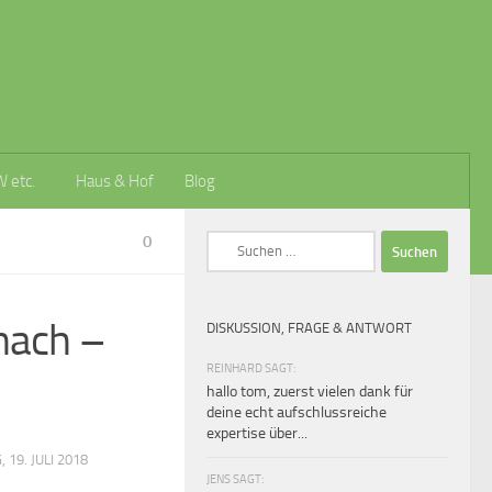
W etc.
Haus & Hof
Blog
0
Suchen
nach:
nach –
DISKUSSION, FRAGE & ANTWORT
REINHARD SAGT:
hallo tom, zuerst vielen dank für
deine echt aufschlussreiche
expertise über...
19. JULI 2018
JENS SAGT: