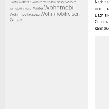
Nach de
Wandern
Wasserwandern
Umbau
Wandern mit Kindern
Wohnmobil
Winter
in mein
Werkstatthandbuch
Wohnmobilreisen
Wohnmobilausbau
Dach all
Zelten
Gepäcka
kann au