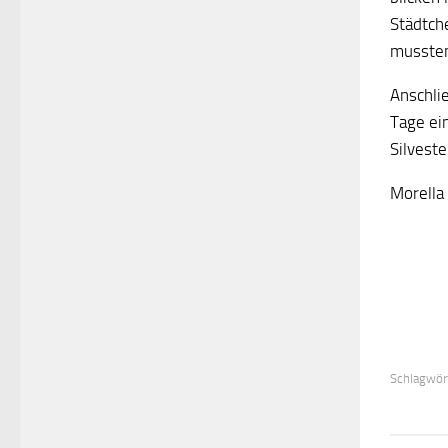
Städtch
musste
Anschli
Tage ei
Silveste
Morella
Schlagwör