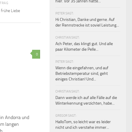
hier. Vor 35 Jahren hatte...
ITRAG
 frühe Liebe
PETER SAGT:
Hi Christian, Danke und gerne. Auf
der Rennstrecke ist soviel Leistung...
CHRISTIAN SAGT:
Ach Peter, das klingt gut. Und alle
paar Kilometer die Pelle...
0
PETER SAGT:
Wenn die eingefahren, und auf
Betriebstemperatur sind, geht
einiges Christian! Und...
CHRISTIAN SAGT:
Dann werde ich auf alle Fälle auf die
Winterkennung verzichten, habe...
GREGOR SAGT:
 in Andorra und
HalloTom, so leicht war es leider
um langen
nicht und ich verstehe immer...
ch