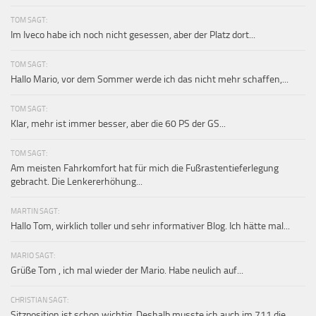
TOM SAGT:
Im Iveco habe ich noch nicht gesessen, aber der Platz dort...
TOM SAGT:
Hallo Mario, vor dem Sommer werde ich das nicht mehr schaffen,...
TOM SAGT:
Klar, mehr ist immer besser, aber die 60 PS der GS...
TOM SAGT:
Am meisten Fahrkomfort hat für mich die Fußrastentieferlegung
gebracht. Die Lenkererhöhung...
MARTIN SAGT:
Hallo Tom, wirklich toller und sehr informativer Blog. Ich hätte mal...
MARIO SAGT:
Grüße Tom , ich mal wieder der Mario. Habe neulich auf...
CHRISTIAN SAGT:
Sitzposition ist schon wichtig. Deshalb musste ich auch im 711 die...