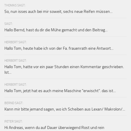
THOMAS SAGT:
So, nun isses auch bei mir soweit, sechs neue Reifen müssen...
SAGT:
Hallo Bernd, hast du dir die Mühe gemacht und den Beitrag...
HERBERT SAGT:
Hallo Tom, heute habe ich von der Fa. frauenrath eine Antwort...
HERBERT SAGT:
Hallo Tom, hatte vor ein paar Stunden einen Kommentar geschrieben.
Ist...
HERBERT SAGT:
Hallo Tom, jetzt hat es auch meine Maschine "erwischt". das ist...
BERND SAGT:
Kann mir bitte jemand sagen, wo ich Scheiben aus Lexan/ Makrolon/...
PETER SAGT:
Hi Andreas, wenn du auf Dauer überwiegend Rost und rein