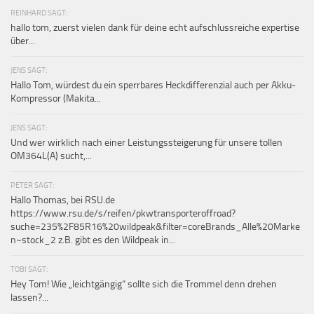
REINHARD SAGT:
hallo tom, zuerst vielen dank für deine echt aufschlussreiche expertise
über...
JENS SAGT:
Hallo Tom, würdest du ein sperrbares Heckdifferenzial auch per Akku-
Kompressor (Makita...
JENS SAGT:
Und wer wirklich nach einer Leistungssteigerung für unsere tollen
OM364L(A) sucht,...
PETER SAGT:
Hallo Thomas, bei RSU.de
https://www.rsu.de/s/reifen/pkwtransporteroffroad?
suche=235%2F85R16%20wildpeak&filter=coreBrands_Alle%20Marke
n~stock_2 z.B. gibt es den Wildpeak in...
TOBI SAGT:
Hey Tom! Wie „leichtgängig“ sollte sich die Trommel denn drehen
lassen?...