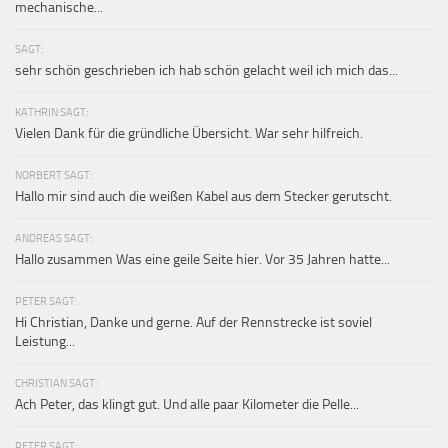
mechanische...
SAGT:
sehr schön geschrieben ich hab schön gelacht weil ich mich das...
KATHRIN SAGT:
Vielen Dank für die gründliche Übersicht. War sehr hilfreich.
NORBERT SAGT:
Hallo mir sind auch die weißen Kabel aus dem Stecker gerutscht.
ANDREAS SAGT:
Hallo zusammen Was eine geile Seite hier. Vor 35 Jahren hatte...
PETER SAGT:
Hi Christian, Danke und gerne. Auf der Rennstrecke ist soviel
Leistung...
CHRISTIAN SAGT:
Ach Peter, das klingt gut. Und alle paar Kilometer die Pelle...
PETER SAGT: