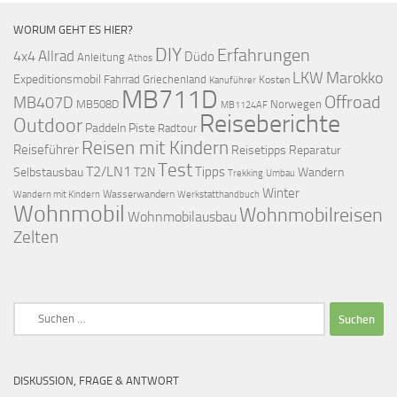
WORUM GEHT ES HIER?
DIY
Erfahrungen
Allrad
4x4
Düdo
Anleitung
Athos
LKW
Marokko
Expeditionsmobil
Fahrrad
Griechenland
Kosten
Kanuführer
MB711D
Offroad
MB407D
MB508D
Norwegen
MB1124AF
Reiseberichte
Outdoor
Paddeln
Piste
Radtour
Reisen mit Kindern
Reiseführer
Reisetipps
Reparatur
Test
T2/LN1
Tipps
Selbstausbau
T2N
Wandern
Umbau
Trekking
Winter
Wasserwandern
Werkstatthandbuch
Wandern mit Kindern
Wohnmobil
Wohnmobilreisen
Wohnmobilausbau
Zelten
Suchen
nach:
DISKUSSION, FRAGE & ANTWORT