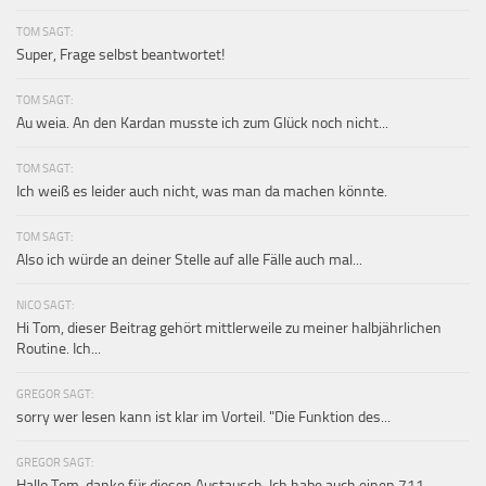
TOM SAGT:
Super, Frage selbst beantwortet!
TOM SAGT:
Au weia. An den Kardan musste ich zum Glück noch nicht...
TOM SAGT:
Ich weiß es leider auch nicht, was man da machen könnte.
TOM SAGT:
Also ich würde an deiner Stelle auf alle Fälle auch mal...
NICO SAGT:
Hi Tom, dieser Beitrag gehört mittlerweile zu meiner halbjährlichen
Routine. Ich...
GREGOR SAGT:
sorry wer lesen kann ist klar im Vorteil. "Die Funktion des...
GREGOR SAGT:
Hallo Tom, danke für diesen Austausch. Ich habe auch einen 711...