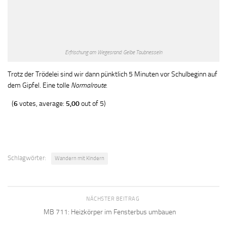
Erfrischung am Wegesrand: Gelbe Taubnesseln
Trotz der Trödelei sind wir dann pünktlich 5 Minuten vor Schulbeginn auf
dem Gipfel. Eine tolle
Normalroute
.
(
6
votes, average:
5,00
out of 5)
Schlagwörter:
Wandern mit Kindern
NÄCHSTER BEITRAG
MB 711: Heizkörper im Fensterbus umbauen