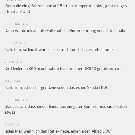
Wenn die eingefahren, und auf Betriebstemperatur sind, geht einiges
Christian! Und...
CHRISTIAN SAGT:
Dann werde ich auf alle Fälle auf die Winterkennung verzichten, habe...
GREGOR SAGT:
HalloTom, so leicht war es leider nicht und ich verstehe immer...
PETER SAGT:
Die Heidenau K60 Scout habe ich auf meiner DR650 gefahren, die...
MARIO SAGT:
Hallo Tom, ist doch irgendwie schön das es die Skoda LKW...
CHRISTIAN SAGT:
Glaube auch, dass diese Heidenaus ein guter Kompromiss sind. Sollen
etwas...
TOM SAGT:
Jedes Mal, wenn ich den Reflex habe, einen alten Allrad LKW...