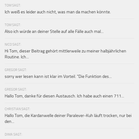
TOM SAGT:
Ich weiß es leider auch nicht, was man da machen könnte.
TOM SAGT:
Also ich würde an deiner Stelle auf alle Fälle auch mal...
NICO SAGT:
Hi Tom, dieser Beitrag gehört mittlerweile zu meiner halbjährlichen
Routine. Ich...
GREGOR SAGT:
sorry wer lesen kann ist klar im Vorteil. "Die Funktion des...
GREGOR SAGT:
Hallo Tom, danke für diesen Austausch. Ich habe auch einen 711...
CHRISTIAN SAGT:
Hallo Tom, die Kardanwelle deiner Paralever-Kuh läuft trocken, nur bei
den...
DIMA SAGT: