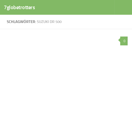
7globetrotters
Zum Inhalt springen
SCHLAGWÖRTER:
SUZUKI DR 500
0