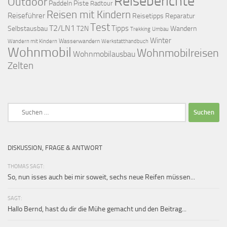
Reiseberichte
Outdoor
Paddeln
Piste
Radtour
Reisen mit Kindern
Reiseführer
Reisetipps
Reparatur
Test
T2/LN1
Tipps
Selbstausbau
T2N
Wandern
Umbau
Trekking
Winter
Wasserwandern
Werkstatthandbuch
Wandern mit Kindern
Wohnmobil
Wohnmobilreisen
Wohnmobilausbau
Zelten
Suchen
nach:
DISKUSSION, FRAGE & ANTWORT
THOMAS SAGT:
So, nun isses auch bei mir soweit, sechs neue Reifen müssen...
SAGT:
Hallo Bernd, hast du dir die Mühe gemacht und den Beitrag...