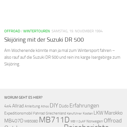
OFFROAD
/
WINTERTOUREN
SAMSTAG, 19. NOVEMBER 1994
Skijöring mit der Suzuki DR 500
Am Wochenende könnte man ja mal zum Wintersport fahren –
also rauf auf die Suzuki DR 500 und rein ins karge Isergebirge zum
Skijöring.
WORUM GEHT ES HIER?
DIY
Erfahrungen
Allrad
4x4
Düdo
Anleitung
Athos
LKW
Marokko
Expeditionsmobil
Fahrrad
Griechenland
Kosten
Kanuführer
MB711D
Offroad
MB407D
MB508D
Norwegen
MB1124AF