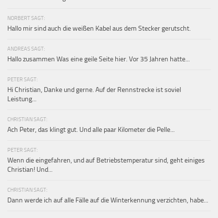
NORBERT SAGT:
Hallo mir sind auch die weißen Kabel aus dem Stecker gerutscht.
ANDREAS SAGT:
Hallo zusammen Was eine geile Seite hier. Vor 35 Jahren hatte...
PETER SAGT:
Hi Christian, Danke und gerne. Auf der Rennstrecke ist soviel
Leistung...
CHRISTIAN SAGT:
Ach Peter, das klingt gut. Und alle paar Kilometer die Pelle...
PETER SAGT:
Wenn die eingefahren, und auf Betriebstemperatur sind, geht einiges
Christian! Und...
CHRISTIAN SAGT:
Dann werde ich auf alle Fälle auf die Winterkennung verzichten, habe...