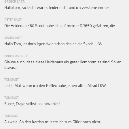
GREGOR SAGT:
HalloTom, so leicht war es leider nicht und ich verstehe immer...
PETER SAGT:
Die Heidenau K60 Scout habe ich auf meiner DR650 gefahren, die...
MARIO SAGT:
Hallo Tom, ist doch irgendwie schön das es die Skoda LKW...
CHRISTIAN SAGT:
Glaube auch, dass diese Heidenaus ein guter Kompromiss sind. Sollen
etwas...
TOM SAGT:
Jedes Mal, wenn ich den Reflex habe, einen alten Allrad LKW...
TOM SAGT:
Super, Frage selbst beantwortet!
TOM SAGT:
Au weia. An den Kardan musste ich zum Glück noch nicht...