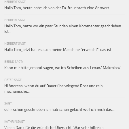
HERBERT SAGT:
Hallo Tom, heute habe ich von der Fa. frauenrath eine Antwort...
HERBERT SAGT:
Hallo Tom, hatte vor ein paar Stunden einen Kommentar geschrieben.
Ist...
HERBERT SAGT:
Hallo Tom, jetzt hat es auch meine Maschine "erwischt". das ist...
BERND SAGT:
Kann mir bitte jemand sagen, wo ich Scheiben aus Lexan/ Makrolon/...
PETER SAGT:
Hi Andreas, wenn du auf Dauer überwiegend Rost und rein
mechanische...
SAGT:
sehr schön geschrieben ich hab schön gelacht weil ich mich das...
KATHRIN SAGT:
Vielen Dank für die gründliche Übersicht. War sehr hilfreich.