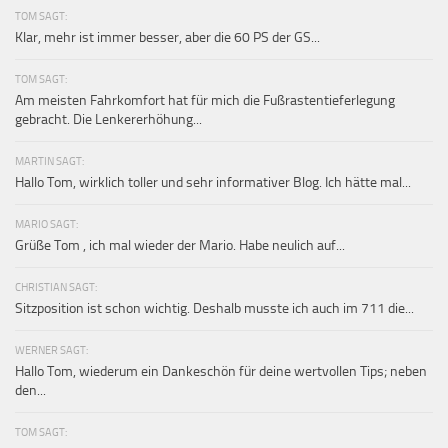
TOM SAGT:
Klar, mehr ist immer besser, aber die 60 PS der GS...
TOM SAGT:
Am meisten Fahrkomfort hat für mich die Fußrastentieferlegung
gebracht. Die Lenkererhöhung...
MARTIN SAGT:
Hallo Tom, wirklich toller und sehr informativer Blog. Ich hätte mal...
MARIO SAGT:
Grüße Tom , ich mal wieder der Mario. Habe neulich auf...
CHRISTIAN SAGT:
Sitzposition ist schon wichtig. Deshalb musste ich auch im 711 die...
WERNER SAGT:
Hallo Tom, wiederum ein Dankeschön für deine wertvollen Tips; neben
den...
TOM SAGT: