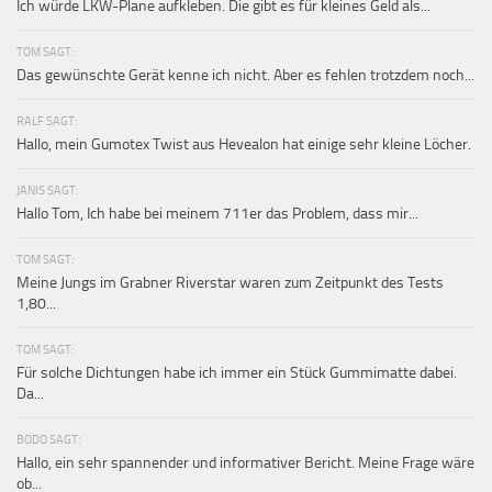
Ich würde LKW-Plane aufkleben. Die gibt es für kleines Geld als...
TOM SAGT:
Das gewünschte Gerät kenne ich nicht. Aber es fehlen trotzdem noch...
RALF SAGT:
Hallo, mein Gumotex Twist aus Hevealon hat einige sehr kleine Löcher.
JANIS SAGT:
Hallo Tom, Ich habe bei meinem 711er das Problem, dass mir...
TOM SAGT:
Meine Jungs im Grabner Riverstar waren zum Zeitpunkt des Tests
1,80...
TOM SAGT:
Für solche Dichtungen habe ich immer ein Stück Gummimatte dabei.
Da...
BODO SAGT:
Hallo, ein sehr spannender und informativer Bericht. Meine Frage wäre
ob...