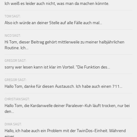
Ich weiß es leider auch nicht, was man da machen könnte.
TOM SAGT:
Also ich würde an deiner Stelle auf alle Fälle auch mal...
NICO SAGT:
Hi Tom, dieser Beitrag gehört mittlerweile zu meiner halbjährlichen
Routine. Ich...
GREGOR SAGT:
sorry wer lesen kann ist klar im Vorteil. "Die Funktion des...
GREGOR SAGT:
Hallo Tom, danke für diesen Austausch. Ich habe auch einen 711...
CHRISTIAN SAGT:
Hallo Tom, die Kardanwelle deiner Paralever-Kuh läuft trocken, nur bei
den...
DIMA SAGT:
Hallo, ich habe auch ein Problem mit der TwinDos-Einheit. Während
eines...