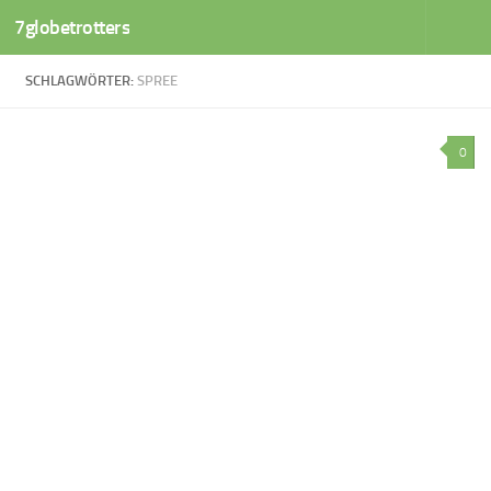
7globetrotters
Zum Inhalt springen
SCHLAGWÖRTER:
SPREE
0