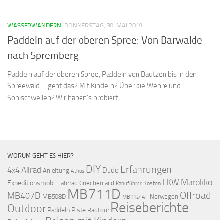
WASSERWANDERN
DONNERSTAG, 30. MAI 2019
Paddeln auf der oberen Spree: Von Bärwalde
nach Spremberg
Paddeln auf der oberen Spree, Paddeln von Bautzen bis in den
Spreewald – geht das? Mit Kindern? Über die Wehre und
Sohlschwellen? Wir haben’s probiert.
WORUM GEHT ES HIER?
DIY
Erfahrungen
Allrad
4x4
Düdo
Anleitung
Athos
LKW
Marokko
Expeditionsmobil
Fahrrad
Griechenland
Kosten
Kanuführer
MB711D
Offroad
MB407D
MB508D
Norwegen
MB1124AF
Reiseberichte
Outdoor
Paddeln
Piste
Radtour