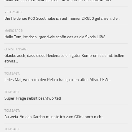
PETER SAGT:
Die Heidenau K60 Scout habe ich auf meiner DR650 gefahren, die...
MARIO SAGT:
Hallo Tom, ist doch irgendwie schön das es die Skoda LKW...
CHRISTIAN SAGT:
Glaube auch, dass diese Heidenaus ein guter Kompromiss sind. Sollen
etwas...
TOM SAGT:
Jedes Mal, wenn ich den Reflex habe, einen alten Allrad LKW...
TOM SAGT:
Super, Frage selbst beantwortet!
TOM SAGT:
Au weia. An den Kardan musste ich zum Glück noch nicht...
TOM SAGT: