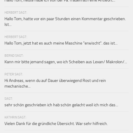
Hallo Tom, heute habe ich von der Fa. frauenrath eine Antwort...
HERBERT SAGT:
Hallo Tom, hatte vor ein paar Stunden einen Kommentar geschrieben.
Ist...
HERBERT SAGT:
Hallo Tom, jetzt hat es auch meine Maschine "erwischt". das ist...
BERND SAGT:
Kann mir bitte jemand sagen, wo ich Scheiben aus Lexan/ Makrolon/...
PETER SAGT:
Hi Andreas, wenn du auf Dauer überwiegend Rost und rein
mechanische...
SAGT:
sehr schön geschrieben ich hab schön gelacht weil ich mich das...
KATHRIN SAGT:
Vielen Dank für die gründliche Übersicht. War sehr hilfreich.