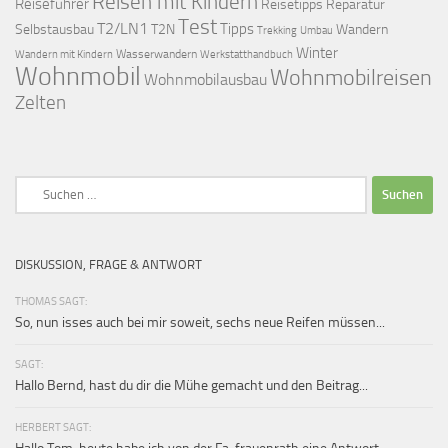
Reisen mit Kindern
Reiseführer
Reisetipps
Reparatur
Test
T2/LN1
Tipps
Selbstausbau
T2N
Wandern
Umbau
Trekking
Winter
Wasserwandern
Werkstatthandbuch
Wandern mit Kindern
Wohnmobil
Wohnmobilreisen
Wohnmobilausbau
Zelten
Suchen
nach:
DISKUSSION, FRAGE & ANTWORT
THOMAS SAGT:
So, nun isses auch bei mir soweit, sechs neue Reifen müssen...
SAGT:
Hallo Bernd, hast du dir die Mühe gemacht und den Beitrag...
HERBERT SAGT: