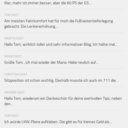
Klar, mehr ist immer besser, aber die 60 PS der GS...
TOM SAGT:
Am meisten Fahrkomfort hat für mich die Fußrastentieferlegung
gebracht. Die Lenkererhöhung...
MARTIN SAGT:
Hallo Tom, wirklich toller und sehr informativer Blog. Ich hätte mal...
MARIO SAGT:
Grüße Tom , ich mal wieder der Mario. Habe neulich auf...
CHRISTIAN SAGT:
Sitzposition ist schon wichtig. Deshalb musste ich auch im 711 die...
WERNER SAGT:
Hallo Tom, wiederum ein Dankeschön für deine wertvollen Tips; neben
den...
TOM SAGT:
Ich würde LKW-Plane aufkleben. Die gibt es für kleines Geld als...