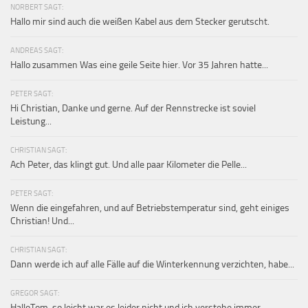
NORBERT SAGT:
Hallo mir sind auch die weißen Kabel aus dem Stecker gerutscht.
ANDREAS SAGT:
Hallo zusammen Was eine geile Seite hier. Vor 35 Jahren hatte...
PETER SAGT:
Hi Christian, Danke und gerne. Auf der Rennstrecke ist soviel
Leistung...
CHRISTIAN SAGT:
Ach Peter, das klingt gut. Und alle paar Kilometer die Pelle...
PETER SAGT:
Wenn die eingefahren, und auf Betriebstemperatur sind, geht einiges
Christian! Und...
CHRISTIAN SAGT:
Dann werde ich auf alle Fälle auf die Winterkennung verzichten, habe...
GREGOR SAGT:
HalloTom, so leicht war es leider nicht und ich verstehe immer...