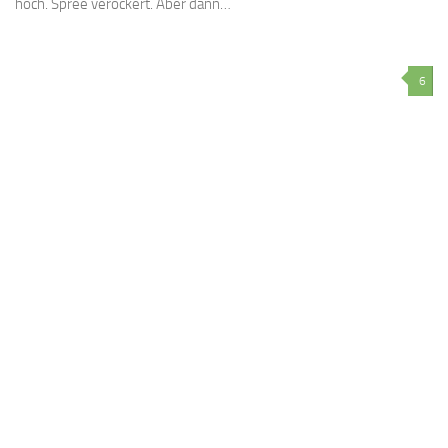
hoch. Spree verockert. Aber dann…
6