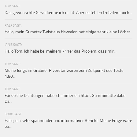
TOM SAGT:
Das gewünschte Gerät kenne ich nicht. Aber es fehlen trotzdem noch...
RALF SAGT:
Hallo, mein Gumotex Twist aus Hevealon hat einige sehr kleine Löcher.
JANIS SAGT:
Hallo Tom, Ich habe bei meinem 711er das Problem, dass mir...
TOM SAGT:
Meine Jungs im Grabner Riverstar waren zum Zeitpunkt des Tests
1,80...
TOM SAGT:
Für solche Dichtungen habe ich immer ein Stück Gummimatte dabei.
Da...
BODO SAGT:
Hallo, ein sehr spannender und informativer Bericht. Meine Frage wäre
ob...