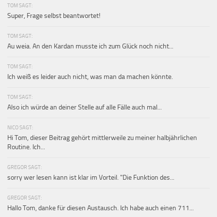
TOM SAGT:
Super, Frage selbst beantwortet!
TOM SAGT:
Au weia. An den Kardan musste ich zum Glück noch nicht...
TOM SAGT:
Ich weiß es leider auch nicht, was man da machen könnte.
TOM SAGT:
Also ich würde an deiner Stelle auf alle Fälle auch mal...
NICO SAGT:
Hi Tom, dieser Beitrag gehört mittlerweile zu meiner halbjährlichen
Routine. Ich...
GREGOR SAGT:
sorry wer lesen kann ist klar im Vorteil. "Die Funktion des...
GREGOR SAGT:
Hallo Tom, danke für diesen Austausch. Ich habe auch einen 711...