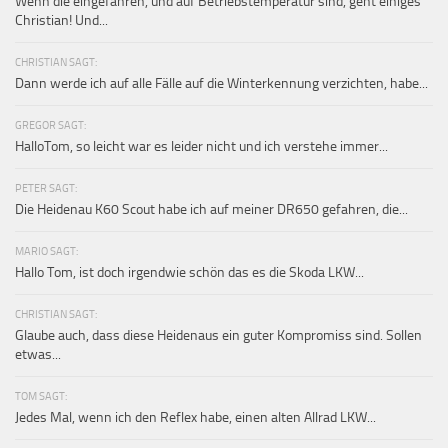
Wenn die eingefahren, und auf Betriebstemperatur sind, geht einiges
Christian! Und...
CHRISTIAN SAGT:
Dann werde ich auf alle Fälle auf die Winterkennung verzichten, habe...
GREGOR SAGT:
HalloTom, so leicht war es leider nicht und ich verstehe immer...
PETER SAGT:
Die Heidenau K60 Scout habe ich auf meiner DR650 gefahren, die...
MARIO SAGT:
Hallo Tom, ist doch irgendwie schön das es die Skoda LKW...
CHRISTIAN SAGT:
Glaube auch, dass diese Heidenaus ein guter Kompromiss sind. Sollen
etwas...
TOM SAGT:
Jedes Mal, wenn ich den Reflex habe, einen alten Allrad LKW...