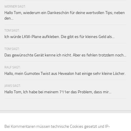
WERNER SAGT:
Hallo Tom, wiederum ein Dankeschön für deine wertvollen Tips; neben
den...
TOM SAGT:
Ich würde LKW-Plane aufkleben. Die gibt es für kleines Geld als...
TOM SAGT:
Das gewünschte Gerät kenne ich nicht. Aber es fehlen trotzdem noch...
RALF SAGT:
Hallo, mein Gumotex Twist aus Hevealon hat einige sehr kleine Löcher.
JANIS SAGT:
Hallo Tom, Ich habe bei meinem 711er das Problem, dass mir...
Bei Kommentaren müssen technische Cookies gesetzt und IP-