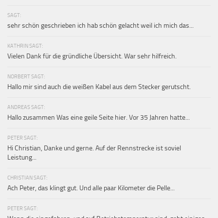
SAGT:
sehr schön geschrieben ich hab schön gelacht weil ich mich das...
KATHRIN SAGT:
Vielen Dank für die gründliche Übersicht. War sehr hilfreich.
NORBERT SAGT:
Hallo mir sind auch die weißen Kabel aus dem Stecker gerutscht.
ANDREAS SAGT:
Hallo zusammen Was eine geile Seite hier. Vor 35 Jahren hatte...
PETER SAGT:
Hi Christian, Danke und gerne. Auf der Rennstrecke ist soviel
Leistung...
CHRISTIAN SAGT:
Ach Peter, das klingt gut. Und alle paar Kilometer die Pelle...
PETER SAGT: