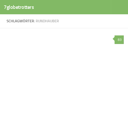
7globetrotters
Zum Inhalt springen
SCHLAGWÖRTER:
RUNDHAUBER
83