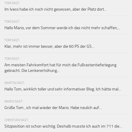
TOM SAGT:
Im Iveco habe ich noch nicht gesessen, aber der Platz dort...
TOM SAGT:
Hallo Mario, vor dem Sommer werde ich das nicht mehr schaffen,...
TOM SAGT:
Klar, mehr ist immer besser, aber die 60 PS der GS...
TOM SAGT:
Am meisten Fahrkomfort hat für mich die Fußrastentieferlegung
gebracht. Die Lenkererhöhung...
MARTIN SAGT:
Hallo Tom, wirklich toller und sehr informativer Blog. Ich hätte mal...
MARIO SAGT:
Grüße Tom , ich mal wieder der Mario. Habe neulich auf...
CHRISTIAN SAGT:
Sitzposition ist schon wichtig. Deshalb musste ich auch im 711 die...