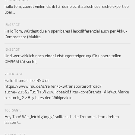
hallo tom, zuerst vielen dank für deine echt aufschlussreiche expertise
über...
JENS SAGT:
Hallo Tom, würdest du ein sperrbares Heckdifferenzial auch per Akku-
Kompressor (Makita...
JENS SAGT:
Und wer wirklich nach einer Leistungssteigerung für unsere tollen
OM364L(A) sucht,...
PETER SAGT:
Hallo Thomas, bei RSU.de
https://www.rsu.de/s/reifen/pkwtransporteroffroad?
suche=235%2F85R16%20wildpeak&filter=coreBrands_Alle%20Marke
n~stock_2 z.B. gibt es den Wildpeak in...
TOBI SAGT:
Hey Tom! Wie „leichtgängig“ sollte sich die Trommel denn drehen
lassen?...
THOMAS SAGT: