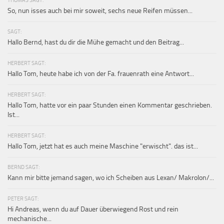
So, nun isses auch bei mir soweit, sechs neue Reifen müssen...
SAGT:
Hallo Bernd, hast du dir die Mühe gemacht und den Beitrag...
HERBERT SAGT:
Hallo Tom, heute habe ich von der Fa. frauenrath eine Antwort...
HERBERT SAGT:
Hallo Tom, hatte vor ein paar Stunden einen Kommentar geschrieben.
Ist...
HERBERT SAGT:
Hallo Tom, jetzt hat es auch meine Maschine "erwischt". das ist...
BERND SAGT:
Kann mir bitte jemand sagen, wo ich Scheiben aus Lexan/ Makrolon/...
PETER SAGT:
Hi Andreas, wenn du auf Dauer überwiegend Rost und rein
mechanische...