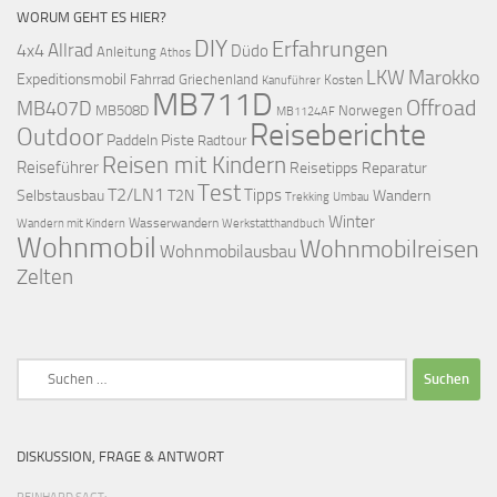
WORUM GEHT ES HIER?
DIY
Erfahrungen
Allrad
4x4
Düdo
Anleitung
Athos
LKW
Marokko
Expeditionsmobil
Fahrrad
Griechenland
Kosten
Kanuführer
MB711D
Offroad
MB407D
MB508D
Norwegen
MB1124AF
Reiseberichte
Outdoor
Paddeln
Piste
Radtour
Reisen mit Kindern
Reiseführer
Reisetipps
Reparatur
Test
T2/LN1
Tipps
Selbstausbau
T2N
Wandern
Umbau
Trekking
Winter
Wasserwandern
Werkstatthandbuch
Wandern mit Kindern
Wohnmobil
Wohnmobilreisen
Wohnmobilausbau
Zelten
Suchen
nach:
DISKUSSION, FRAGE & ANTWORT
REINHARD SAGT: