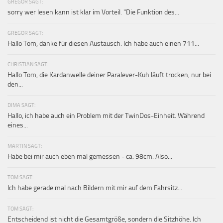
GREGOR SAGT:
sorry wer lesen kann ist klar im Vorteil. "Die Funktion des...
GREGOR SAGT:
Hallo Tom, danke für diesen Austausch. Ich habe auch einen 711...
CHRISTIAN SAGT:
Hallo Tom, die Kardanwelle deiner Paralever-Kuh läuft trocken, nur bei
den...
DIMA SAGT:
Hallo, ich habe auch ein Problem mit der TwinDos-Einheit. Während
eines...
MARTIN SAGT:
Habe bei mir auch eben mal gemessen - ca. 98cm. Also...
TOM SAGT:
Ich habe gerade mal nach Bildern mit mir auf dem Fahrsitz...
TOM SAGT:
Entscheidend ist nicht die Gesamtgröße, sondern die Sitzhöhe. Ich