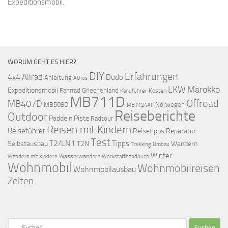
Expeditionsmobil.
WORUM GEHT ES HIER?
DIY
Erfahrungen
Allrad
4x4
Düdo
Anleitung
Athos
LKW
Marokko
Expeditionsmobil
Fahrrad
Griechenland
Kosten
Kanuführer
MB711D
Offroad
MB407D
MB508D
Norwegen
MB1124AF
Reiseberichte
Outdoor
Paddeln
Piste
Radtour
Reisen mit Kindern
Reiseführer
Reisetipps
Reparatur
Test
T2/LN1
Tipps
Selbstausbau
T2N
Wandern
Umbau
Trekking
Winter
Wasserwandern
Werkstatthandbuch
Wandern mit Kindern
Wohnmobil
Wohnmobilreisen
Wohnmobilausbau
Zelten
Suchen