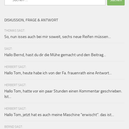
nach:
DISKUSSION, FRAGE & ANTWORT
THOMAS SAGT:
So, nun isses auch bei mir soweit, sechs neue Reifen müssen...
SAGT:
Hallo Bernd, hast du dir die Mühe gemacht und den Beitrag...
HERBERT SAGT:
Hallo Tom, heute habe ich von der Fa. frauenrath eine Antwort...
HERBERT SAGT:
Hallo Tom, hatte vor ein paar Stunden einen Kommentar geschrieben.
Ist...
HERBERT SAGT:
Hallo Tom, jetzt hat es auch meine Maschine "erwischt". das ist...
BERND SAGT: