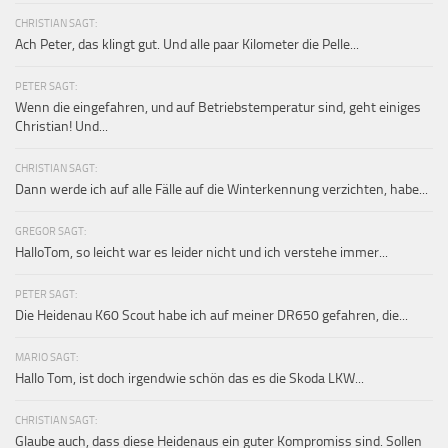
CHRISTIAN SAGT:
Ach Peter, das klingt gut. Und alle paar Kilometer die Pelle...
PETER SAGT:
Wenn die eingefahren, und auf Betriebstemperatur sind, geht einiges
Christian! Und...
CHRISTIAN SAGT:
Dann werde ich auf alle Fälle auf die Winterkennung verzichten, habe...
GREGOR SAGT:
HalloTom, so leicht war es leider nicht und ich verstehe immer...
PETER SAGT:
Die Heidenau K60 Scout habe ich auf meiner DR650 gefahren, die...
MARIO SAGT:
Hallo Tom, ist doch irgendwie schön das es die Skoda LKW...
CHRISTIAN SAGT:
Glaube auch, dass diese Heidenaus ein guter Kompromiss sind. Sollen