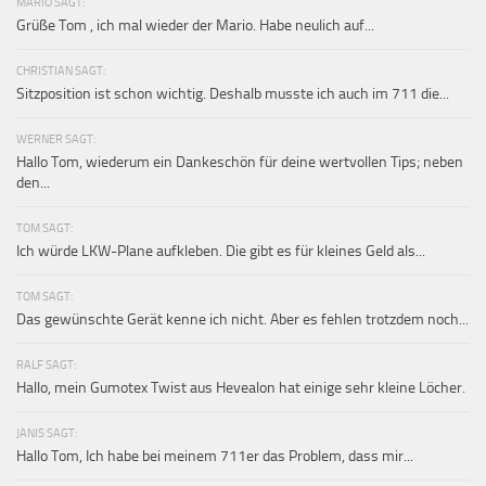
MARIO SAGT:
Grüße Tom , ich mal wieder der Mario. Habe neulich auf...
CHRISTIAN SAGT:
Sitzposition ist schon wichtig. Deshalb musste ich auch im 711 die...
WERNER SAGT:
Hallo Tom, wiederum ein Dankeschön für deine wertvollen Tips; neben
den...
TOM SAGT:
Ich würde LKW-Plane aufkleben. Die gibt es für kleines Geld als...
TOM SAGT:
Das gewünschte Gerät kenne ich nicht. Aber es fehlen trotzdem noch...
RALF SAGT:
Hallo, mein Gumotex Twist aus Hevealon hat einige sehr kleine Löcher.
JANIS SAGT:
Hallo Tom, Ich habe bei meinem 711er das Problem, dass mir...