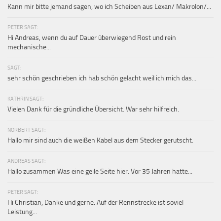
Kann mir bitte jemand sagen, wo ich Scheiben aus Lexan/ Makrolon/...
PETER SAGT:
Hi Andreas, wenn du auf Dauer überwiegend Rost und rein
mechanische...
SAGT:
sehr schön geschrieben ich hab schön gelacht weil ich mich das...
KATHRIN SAGT:
Vielen Dank für die gründliche Übersicht. War sehr hilfreich.
NORBERT SAGT:
Hallo mir sind auch die weißen Kabel aus dem Stecker gerutscht.
ANDREAS SAGT:
Hallo zusammen Was eine geile Seite hier. Vor 35 Jahren hatte...
PETER SAGT:
Hi Christian, Danke und gerne. Auf der Rennstrecke ist soviel
Leistung...