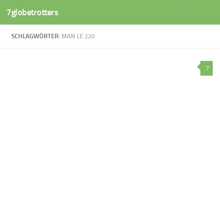
7globetrotters
Zum Inhalt springen
SCHLAGWÖRTER:
MAN LE 220
7