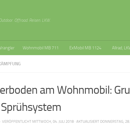
Outdoor. Offroad. Reisen. LKW.
Wrangler
Wohnmobil MB 711
ExMobil MB 1124
Allrad, LK
KÄMPFUNG
erboden am Wohnmobil: Gru
 Sprühsystem
· VERÖFFENTLICHT
MITTWOCH, 04. JULI 2018
· AKTUALISIERT
DONNERSTAG, 28.