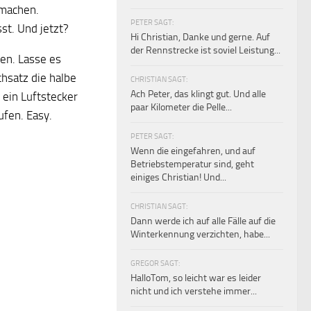
 machen.
PETER SAGT:
st. Und jetzt?
Hi Christian, Danke und gerne. Auf
der Rennstrecke ist soviel Leistung...
en. Lasse es
hsatz die halbe
CHRISTIAN SAGT:
Ach Peter, das klingt gut. Und alle
 ein Luftstecker
paar Kilometer die Pelle...
ufen. Easy.
PETER SAGT:
Wenn die eingefahren, und auf
Betriebstemperatur sind, geht
einiges Christian! Und...
CHRISTIAN SAGT:
Dann werde ich auf alle Fälle auf die
Winterkennung verzichten, habe...
GREGOR SAGT:
HalloTom, so leicht war es leider
nicht und ich verstehe immer...