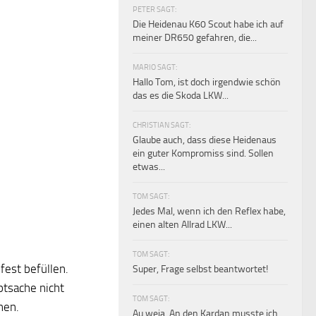
PETER SAGT:
Die Heidenau K60 Scout habe ich auf
meiner DR650 gefahren, die...
MARIO SAGT:
Hallo Tom, ist doch irgendwie schön
das es die Skoda LKW...
CHRISTIAN SAGT:
Glaube auch, dass diese Heidenaus
ein guter Kompromiss sind. Sollen
etwas...
TOM SAGT:
Jedes Mal, wenn ich den Reflex habe,
einen alten Allrad LKW...
TOM SAGT:
fest befüllen.
Super, Frage selbst beantwortet!
ptsache nicht
TOM SAGT:
nen.
Au weia. An den Kardan musste ich