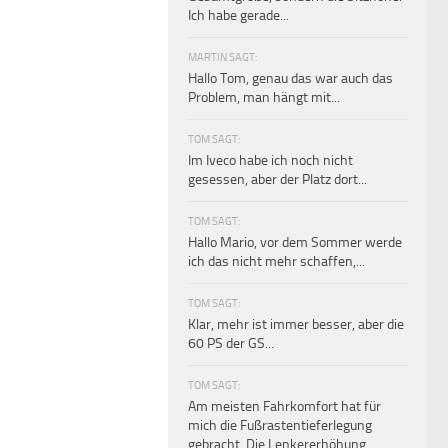
Ich habe gerade...
MARTIN SAGT:
Hallo Tom, genau das war auch das
Problem, man hängt mit...
TOM SAGT:
Im Iveco habe ich noch nicht
gesessen, aber der Platz dort...
TOM SAGT:
Hallo Mario, vor dem Sommer werde
ich das nicht mehr schaffen,...
TOM SAGT:
Klar, mehr ist immer besser, aber die
60 PS der GS...
TOM SAGT:
Am meisten Fahrkomfort hat für
mich die Fußrastentieferlegung
gebracht. Die Lenkererhöhung...