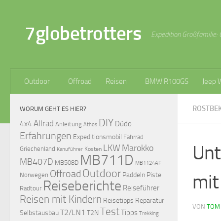
Zum Inhalt springen
7globetrotters
Expedition Großfamilie: 
Outdoor
Offroad
Reisen
BMW R100GS
Jeep 
ROSTBE
WORUM GEHT ES HIER?
DIY
Allrad
4x4
Düdo
Anleitung
Athos
Erfahrungen
Expeditionsmobil
Fahrrad
Unt
LKW
Marokko
Griechenland
Kosten
Kanuführer
MB711D
MB407D
MB508D
MB1124AF
Outdoor
Offroad
mit
Paddeln
Piste
Norwegen
Reiseberichte
Reiseführer
Radtour
Reisen mit Kindern
Reisetipps
Reparatur
VON
TOM
Test
T2/LN1
Tipps
Selbstausbau
T2N
Trekking