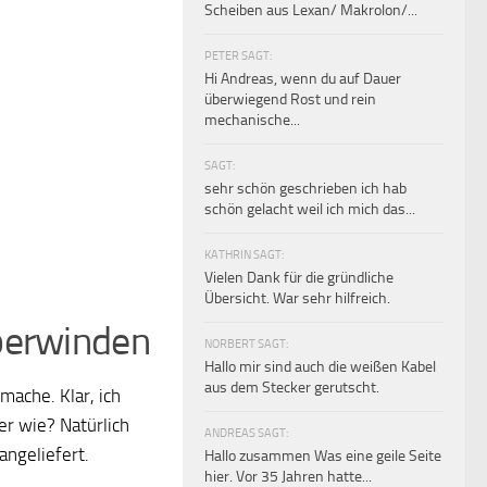
Scheiben aus Lexan/ Makrolon/...
PETER SAGT:
Hi Andreas, wenn du auf Dauer
überwiegend Rost und rein
mechanische...
SAGT:
sehr schön geschrieben ich hab
schön gelacht weil ich mich das...
KATHRIN SAGT:
Vielen Dank für die gründliche
Übersicht. War sehr hilfreich.
berwinden
NORBERT SAGT:
Hallo mir sind auch die weißen Kabel
aus dem Stecker gerutscht.
mache. Klar, ich
er wie? Natürlich
ANDREAS SAGT:
angeliefert.
Hallo zusammen Was eine geile Seite
hier. Vor 35 Jahren hatte...