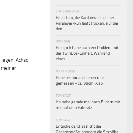
CHRISTIAN SAGT:
Hallo Tom, die Kardanwelle deiner
Paralever-Kuh läuft trocken, nur bei
den...
DIMA SAGT:
Hallo, ich habe auch ein Problem mit
der TwinDos-Einheit. Während
eines...
 legen. Achso,
f meiner
MARTIN SAGT:
Habe bei mir auch eben mal
gemessen - ca. 98cm. Also...
TOM SAGT:
Ich habe gerade mal nach Bildern mit
mir auf dem Fahrsitz...
TOM SAGT:
Entscheidend ist nicht die
Gesamtgröße, sondern die Sitzhöhe.