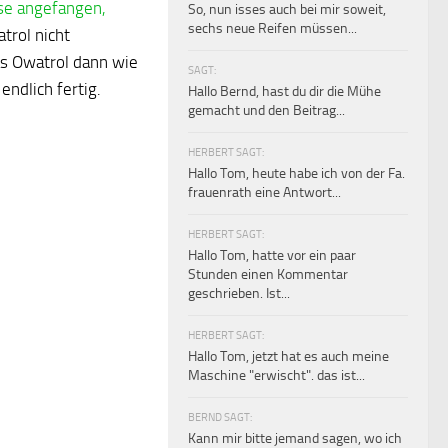
ose angefangen,
So, nun isses auch bei mir soweit,
sechs neue Reifen müssen...
trol nicht
as Owatrol dann wie
SAGT:
ndlich fertig.
Hallo Bernd, hast du dir die Mühe
gemacht und den Beitrag...
HERBERT SAGT:
Hallo Tom, heute habe ich von der Fa.
frauenrath eine Antwort...
HERBERT SAGT:
Hallo Tom, hatte vor ein paar
Stunden einen Kommentar
geschrieben. Ist...
HERBERT SAGT:
Hallo Tom, jetzt hat es auch meine
Maschine "erwischt". das ist...
BERND SAGT:
Kann mir bitte jemand sagen, wo ich