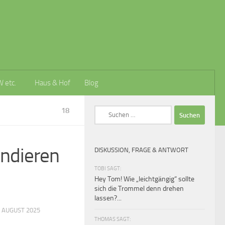
W etc.
Haus & Hof
Blog
18
Suchen
nach:
ndieren
DISKUSSION, FRAGE & ANTWORT
TOBI SAGT:
Hey Tom! Wie „leichtgängig“ sollte
sich die Trommel denn drehen
lassen?...
 AUGUST 2025
THOMAS SAGT: