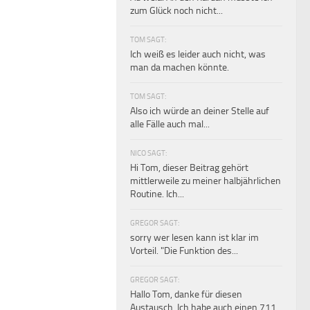
zum Glück noch nicht...
TOM SAGT:
Ich weiß es leider auch nicht, was
man da machen könnte.
TOM SAGT:
Also ich würde an deiner Stelle auf
alle Fälle auch mal...
NICO SAGT:
Hi Tom, dieser Beitrag gehört
mittlerweile zu meiner halbjährlichen
Routine. Ich...
GREGOR SAGT:
sorry wer lesen kann ist klar im
Vorteil. "Die Funktion des...
GREGOR SAGT:
Hallo Tom, danke für diesen
Austausch. Ich habe auch einen 711...