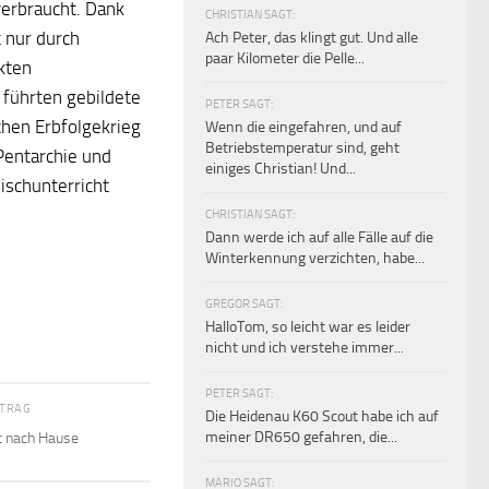
verbraucht. Dank
CHRISTIAN SAGT:
 nur durch
Ach Peter, das klingt gut. Und alle
paar Kilometer die Pelle...
ekten
 führten gebildete
PETER SAGT:
chen Erbfolgekrieg
Wenn die eingefahren, und auf
Betriebstemperatur sind, geht
Pentarchie und
einiges Christian! Und...
ischunterricht
CHRISTIAN SAGT:
Dann werde ich auf alle Fälle auf die
Winterkennung verzichten, habe...
GREGOR SAGT:
HalloTom, so leicht war es leider
nicht und ich verstehe immer...
PETER SAGT:
ITRAG
Die Heidenau K60 Scout habe ich auf
meiner DR650 gefahren, die...
t nach Hause
MARIO SAGT: