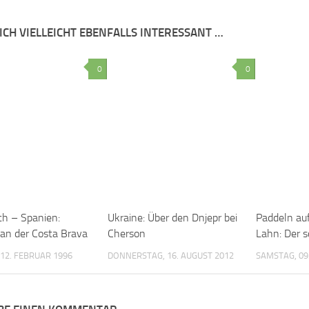
ICH VIELLEICHT EBENFALLS INTERESSANT …
0
0
ch – Spanien:
Ukraine: Über den Dnjepr bei
Paddeln au
 an der Costa Brava
Cherson
Lahn: Der 
12. FEBRUAR 1996
DONNERSTAG, 16. AUGUST 2012
SAMSTAG, 09