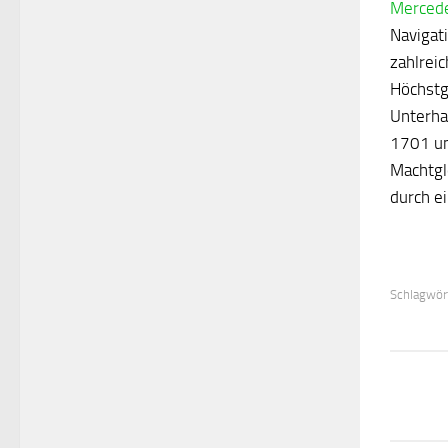
Mercede
Navigat
zahlreic
Höchstg
Unterha
1701 un
Machtgl
durch e
Schlagwör