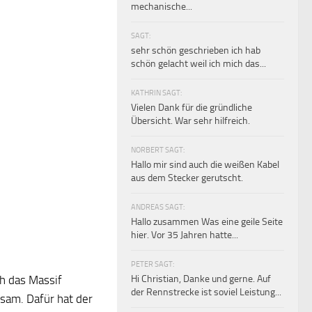
mechanische...
SAGT:
sehr schön geschrieben ich hab
schön gelacht weil ich mich das...
KATHRIN SAGT:
Vielen Dank für die gründliche
Übersicht. War sehr hilfreich.
NORBERT SAGT:
Hallo mir sind auch die weißen Kabel
aus dem Stecker gerutscht.
ANDREAS SAGT:
Hallo zusammen Was eine geile Seite
hier. Vor 35 Jahren hatte...
PETER SAGT:
Hi Christian, Danke und gerne. Auf
ch das Massif
der Rennstrecke ist soviel Leistung...
gsam. Dafür hat der