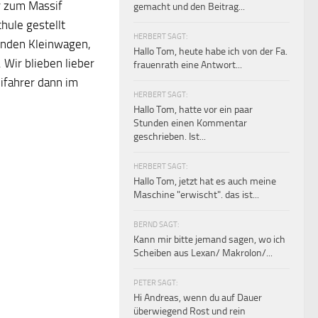
r zum Massif
gemacht und den Beitrag...
hule gestellt
HERBERT SAGT:
enden Kleinwagen,
Hallo Tom, heute habe ich von der Fa.
 Wir blieben lieber
frauenrath eine Antwort...
ifahrer dann im
HERBERT SAGT:
Hallo Tom, hatte vor ein paar
Stunden einen Kommentar
geschrieben. Ist...
HERBERT SAGT:
Hallo Tom, jetzt hat es auch meine
Maschine "erwischt". das ist...
BERND SAGT:
Kann mir bitte jemand sagen, wo ich
Scheiben aus Lexan/ Makrolon/...
PETER SAGT:
Hi Andreas, wenn du auf Dauer
überwiegend Rost und rein