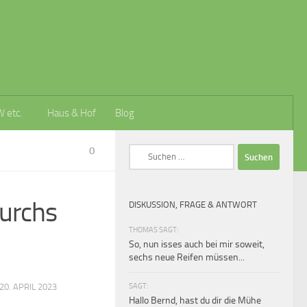
W etc.
Haus & Hof
Blog
0
Suchen
nach:
durchs
DISKUSSION, FRAGE & ANTWORT
THOMAS SAGT:
So, nun isses auch bei mir soweit,
sechs neue Reifen müssen...
SAGT:
0. APRIL 2023
Hallo Bernd, hast du dir die Mühe