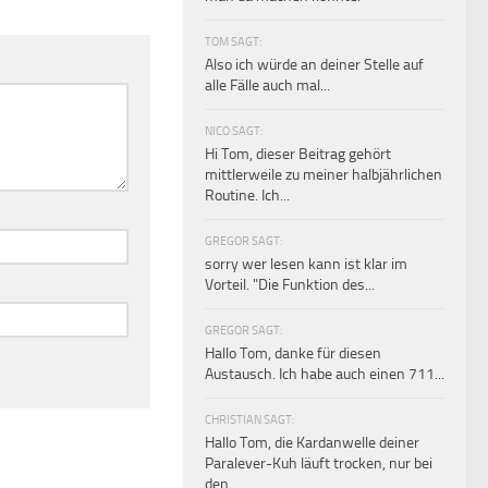
TOM SAGT:
Also ich würde an deiner Stelle auf
alle Fälle auch mal...
NICO SAGT:
Hi Tom, dieser Beitrag gehört
mittlerweile zu meiner halbjährlichen
Routine. Ich...
GREGOR SAGT:
sorry wer lesen kann ist klar im
Vorteil. "Die Funktion des...
GREGOR SAGT:
Hallo Tom, danke für diesen
Austausch. Ich habe auch einen 711...
CHRISTIAN SAGT:
Hallo Tom, die Kardanwelle deiner
Paralever-Kuh läuft trocken, nur bei
den...