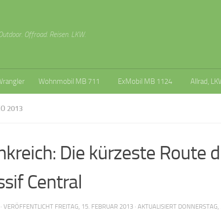
Outdoor. Offroad. Reisen. LKW.
Wrangler
Wohnmobil MB 711
ExMobil MB 1124
Allrad, LK
O 2013
nkreich: Die kürzeste Route 
sif Central
· VERÖFFENTLICHT
FREITAG, 15. FEBRUAR 2013
· AKTUALISIERT
DONNERSTAG, 2