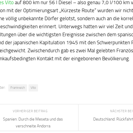
s Vito
auf 800 km nur 56 l Diesel – also genau 7,0 l/100 km 
ion mit der Optimierungsart „Kürzeste Route“ wurden wir nicht
he völlig unbekannte Dörfer gelotst, sondern auch an die korr
eschwindigkeiten erinnert. Unterwegs hatten wir viel Zeit und
ltungen über die wichtigsten Ereignisse zwischen dem spanis
d der japanischen Kapitulation 1945 mit den Schwerpunkten 
eichgewicht. Zwischendurch gab es zwei Mal gelebten Französ
inkaufsbedingten Kontakt mit der eingeborenen Bevölkerung.
ter:
Frankreich
Vito
VORHERIGER BEITRAG
NÄCHSTER BE
Spanien: Durch die Meseta und das
Deutschland: Rückfahr
verschneite Andorra