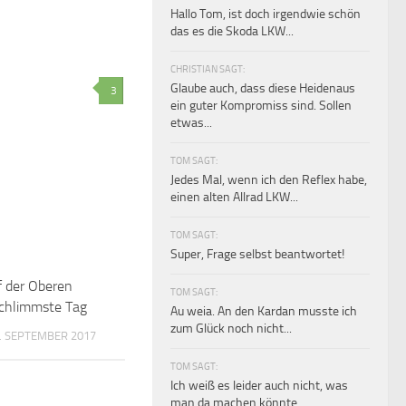
Hallo Tom, ist doch irgendwie schön
das es die Skoda LKW...
CHRISTIAN SAGT:
Glaube auch, dass diese Heidenaus
3
ein guter Kompromiss sind. Sollen
etwas...
TOM SAGT:
Jedes Mal, wenn ich den Reflex habe,
einen alten Allrad LKW...
TOM SAGT:
Super, Frage selbst beantwortet!
f der Oberen
TOM SAGT:
schlimmste Tag
Au weia. An den Kardan musste ich
zum Glück noch nicht...
. SEPTEMBER 2017
TOM SAGT:
Ich weiß es leider auch nicht, was
man da machen könnte.