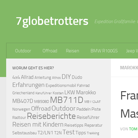
Zum Inhalt springen
7globetrotters
Expedition Großfamilie: 
Outdoor
Offroad
Reisen
BMW R100GS
Jeep 
MAROKK
WORUM GEHT ES HIER?
DIY
Allrad
4x4
Düdo
Anleitung
Athos
Erfahrungen
Expeditionsmobil
Fahrrad
Fra
LKW
Marokko
Griechenland
Kosten
Kanuführer
MB711D
MB407D
MB508D
MB1124AF
Outdoor
Offroad
Mas
Paddeln
Piste
Norwegen
Reiseberichte
Reiseführer
Radtour
Reisen mit Kindern
Reisetipps
Reparatur
VON
TOM
Test
T2/LN1
Tipps
Selbstausbau
T2N
Trekking