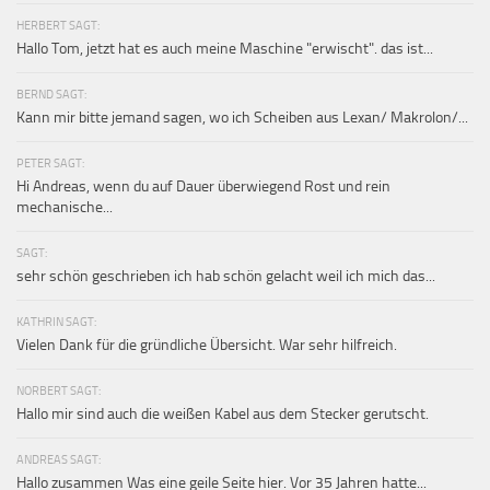
HERBERT SAGT:
Hallo Tom, jetzt hat es auch meine Maschine "erwischt". das ist...
BERND SAGT:
Kann mir bitte jemand sagen, wo ich Scheiben aus Lexan/ Makrolon/...
PETER SAGT:
Hi Andreas, wenn du auf Dauer überwiegend Rost und rein
mechanische...
SAGT:
sehr schön geschrieben ich hab schön gelacht weil ich mich das...
KATHRIN SAGT:
Vielen Dank für die gründliche Übersicht. War sehr hilfreich.
NORBERT SAGT:
Hallo mir sind auch die weißen Kabel aus dem Stecker gerutscht.
ANDREAS SAGT:
Hallo zusammen Was eine geile Seite hier. Vor 35 Jahren hatte...