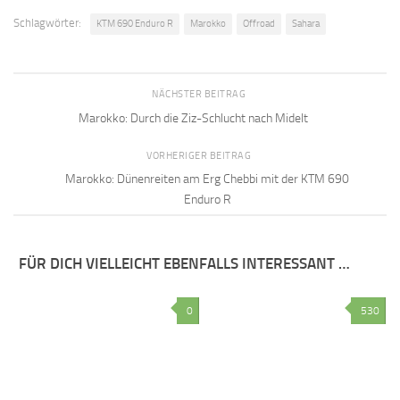
Schlagwörter:
KTM 690 Enduro R
Marokko
Offroad
Sahara
NÄCHSTER BEITRAG
Marokko: Durch die Ziz-Schlucht nach Midelt
VORHERIGER BEITRAG
Marokko: Dünenreiten am Erg Chebbi mit der KTM 690
Enduro R
FÜR DICH VIELLEICHT EBENFALLS INTERESSANT …
0
530