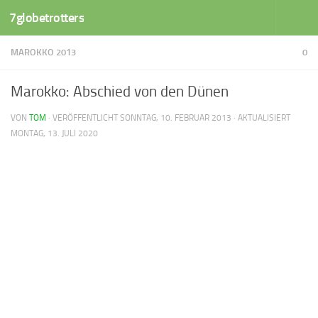
7globetrotters
Zum Inhalt springen
MAROKKO 2013
0
Marokko: Abschied von den Dünen
VON
TOM
· VERÖFFENTLICHT
SONNTAG, 10. FEBRUAR 2013
· AKTUALISIERT
MONTAG, 13. JULI 2020