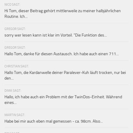
NICO SAGT:
Hi Tom, dieser Beitrag gehört mittlerweile zu meiner halbjährlichen
Routine. Ich...
GREGOR SAGT:
sorry wer lesen kann ist klar im Vorteil. "Die Funktion des...
GREGOR SAGT:
Hallo Tom, danke für diesen Austausch. Ich habe auch einen 711...
CHRISTIAN SAGT:
Hallo Tom, die Kardanwelle deiner Paralever-Kuh läuft trocken, nur bei
den...
DIMA SAGT:
Hallo, ich habe auch ein Problem mit der TwinDos-Einheit. Während
eines...
MARTIN SAGT:
Habe bei mir auch eben mal gemessen - ca. 98cm. Also...