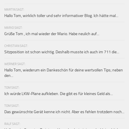
MARTIN SAGT:
Hallo Tom, wirklich toller und sehr informativer Blog. Ich hätte mal...
MARIO SAGT:
Grüße Tom , ich mal wieder der Mario. Habe neulich auf...
CHRISTIAN SAGT:
Sitzposition ist schon wichtig. Deshalb musste ich auch im 711 die...
WERNER SAGT:
Hallo Tom, wiederum ein Dankeschön für deine wertvollen Tips; neben
den...
TOM SAGT:
Ich würde LKW-Plane aufkleben. Die gibt es für kleines Geld als...
TOM SAGT:
Das gewünschte Gerät kenne ich nicht. Aber es fehlen trotzdem noch...
RALF SAGT: