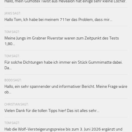
Hallo, mein Gumotex Twist aus Hevealon hat einige sehr kleine Löcher.
JANIS SAGT:
Hallo Tom, Ich habe bei meinem 711er das Problem, dass mir...
TOM SAGT:
Meine Jungs im Grabner Riverstar waren zum Zeitpunkt des Tests
1,80...
TOM SAGT:
Für solche Dichtungen habe ich immer ein Stück Gummimatte dabei.
Da...
BODO SAGT:
Hallo, ein sehr spannender und informativer Bericht. Meine Frage wäre
ob...
CHRISTIAN SAGT:
Vielen Dank für die tollen Tipps hier! Das ist alles sehr...
TOM SAGT:
Hab die Wolf-Versteigerungspreise bis zum 3. Juni 2026 ergänzt und