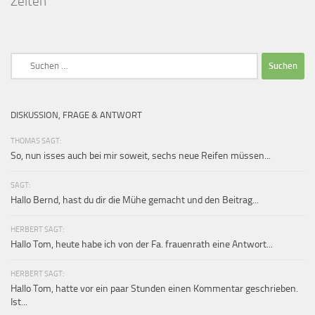
Zelten
Suchen
nach:
DISKUSSION, FRAGE & ANTWORT
THOMAS SAGT:
So, nun isses auch bei mir soweit, sechs neue Reifen müssen...
SAGT:
Hallo Bernd, hast du dir die Mühe gemacht und den Beitrag...
HERBERT SAGT:
Hallo Tom, heute habe ich von der Fa. frauenrath eine Antwort...
HERBERT SAGT:
Hallo Tom, hatte vor ein paar Stunden einen Kommentar geschrieben.
Ist...