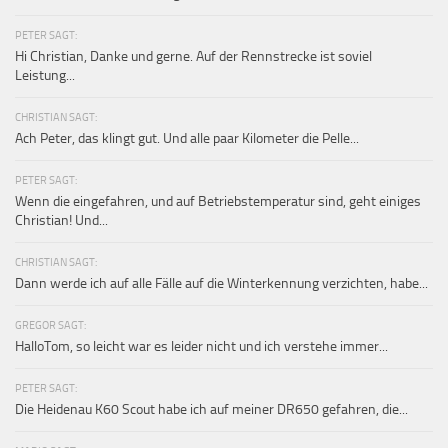
PETER SAGT:
Hi Christian, Danke und gerne. Auf der Rennstrecke ist soviel
Leistung...
CHRISTIAN SAGT:
Ach Peter, das klingt gut. Und alle paar Kilometer die Pelle...
PETER SAGT:
Wenn die eingefahren, und auf Betriebstemperatur sind, geht einiges
Christian! Und...
CHRISTIAN SAGT:
Dann werde ich auf alle Fälle auf die Winterkennung verzichten, habe...
GREGOR SAGT:
HalloTom, so leicht war es leider nicht und ich verstehe immer...
PETER SAGT:
Die Heidenau K60 Scout habe ich auf meiner DR650 gefahren, die...