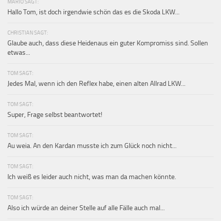
MARIO SAGT:
Hallo Tom, ist doch irgendwie schön das es die Skoda LKW...
CHRISTIAN SAGT:
Glaube auch, dass diese Heidenaus ein guter Kompromiss sind. Sollen
etwas...
TOM SAGT:
Jedes Mal, wenn ich den Reflex habe, einen alten Allrad LKW...
TOM SAGT:
Super, Frage selbst beantwortet!
TOM SAGT:
Au weia. An den Kardan musste ich zum Glück noch nicht...
TOM SAGT:
Ich weiß es leider auch nicht, was man da machen könnte.
TOM SAGT:
Also ich würde an deiner Stelle auf alle Fälle auch mal...