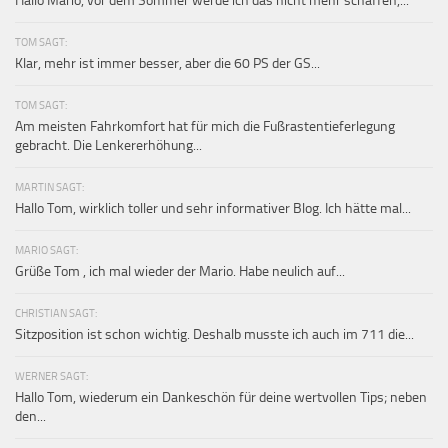
Hallo Mario, vor dem Sommer werde ich das nicht mehr schaffen,...
TOM SAGT:
Klar, mehr ist immer besser, aber die 60 PS der GS...
TOM SAGT:
Am meisten Fahrkomfort hat für mich die Fußrastentieferlegung
gebracht. Die Lenkererhöhung...
MARTIN SAGT:
Hallo Tom, wirklich toller und sehr informativer Blog. Ich hätte mal...
MARIO SAGT:
Grüße Tom , ich mal wieder der Mario. Habe neulich auf...
CHRISTIAN SAGT:
Sitzposition ist schon wichtig. Deshalb musste ich auch im 711 die...
WERNER SAGT:
Hallo Tom, wiederum ein Dankeschön für deine wertvollen Tips; neben
den...