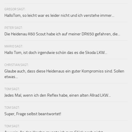
GREGOR SAGT:
HalloTom, so leicht war es leider nicht und ich verstehe immer...
PETER SAGT:
Die Heidenau K60 Scout habe ich auf meiner DR650 gefahren, die...
MARIO SAGT:
Hallo Tom, ist doch irgendwie schön das es die Skoda LKW...
CHRISTIAN SAGT:
Glaube auch, dass diese Heidenaus ein guter Kompromiss sind. Sollen
etwas...
TOM SAGT:
Jedes Mal, wenn ich den Reflex habe, einen alten Allrad LKW...
TOM SAGT:
Super, Frage selbst beantwortet!
TOM SAGT: