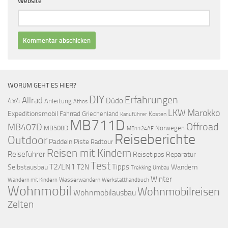
Website
WORUM GEHT ES HIER?
DIY
Erfahrungen
Allrad
4x4
Düdo
Anleitung
Athos
LKW
Marokko
Expeditionsmobil
Fahrrad
Griechenland
Kosten
Kanuführer
MB711D
Offroad
MB407D
MB508D
Norwegen
MB1124AF
Reiseberichte
Outdoor
Paddeln
Piste
Radtour
Reisen mit Kindern
Reiseführer
Reisetipps
Reparatur
Test
T2/LN1
Tipps
Selbstausbau
T2N
Wandern
Umbau
Trekking
Winter
Wasserwandern
Werkstatthandbuch
Wandern mit Kindern
Wohnmobil
Wohnmobilreisen
Wohnmobilausbau
Zelten