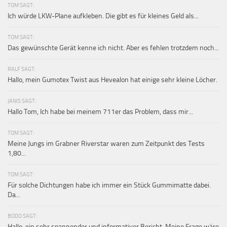
TOM SAGT:
Ich würde LKW-Plane aufkleben. Die gibt es für kleines Geld als...
TOM SAGT:
Das gewünschte Gerät kenne ich nicht. Aber es fehlen trotzdem noch...
RALF SAGT:
Hallo, mein Gumotex Twist aus Hevealon hat einige sehr kleine Löcher.
JANIS SAGT:
Hallo Tom, Ich habe bei meinem 711er das Problem, dass mir...
TOM SAGT:
Meine Jungs im Grabner Riverstar waren zum Zeitpunkt des Tests
1,80...
TOM SAGT:
Für solche Dichtungen habe ich immer ein Stück Gummimatte dabei.
Da...
BODO SAGT:
Hallo, ein sehr spannender und informativer Bericht. Meine Frage wäre