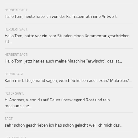
HERBERT SAGT:
Hallo Tom, heute habe ich von der Fa. frauenrath eine Antwort...
HERBERT SAGT:
Hallo Tom, hatte vor ein paar Stunden einen Kommentar geschrieben.
Ist...
HERBERT SAGT:
Hallo Tom, jetzt hat es auch meine Maschine "erwischt". das ist...
BERND SAGT:
Kann mir bitte jemand sagen, wo ich Scheiben aus Lexan/ Makrolon/...
PETER SAGT:
Hi Andreas, wenn du auf Dauer überwiegend Rost und rein
mechanische...
SAGT:
sehr schön geschrieben ich hab schön gelacht weil ich mich das...