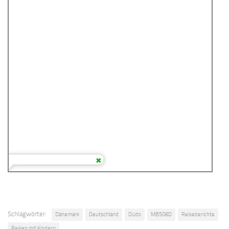
Schlagwörter:
Dänemark
Deutschland
Düdo
MB508D
Reiseberichte
Reisen mit Kindern