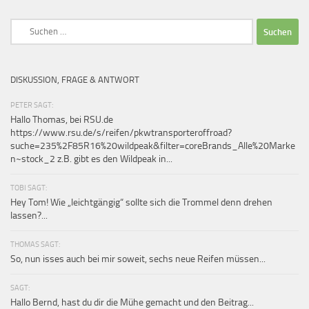
Suchen
nach:
DISKUSSION, FRAGE & ANTWORT
PETER SAGT:
Hallo Thomas, bei RSU.de
https://www.rsu.de/s/reifen/pkwtransporteroffroad?
suche=235%2F85R16%20wildpeak&filter=coreBrands_Alle%20Marke
n~stock_2 z.B. gibt es den Wildpeak in...
TOBI SAGT:
Hey Tom! Wie „leichtgängig“ sollte sich die Trommel denn drehen
lassen?...
THOMAS SAGT:
So, nun isses auch bei mir soweit, sechs neue Reifen müssen...
SAGT:
Hallo Bernd, hast du dir die Mühe gemacht und den Beitrag...