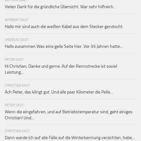
KATHRIN SAGT:
Vielen Dank für die gründliche Übersicht. War sehr hilfreich.
NORBERT SAGT:
Hallo mir sind auch die weißen Kabel aus dem Stecker gerutscht.
ANDREAS SAGT:
Hallo zusammen Was eine geile Seite hier. Vor 35 Jahren hatte...
PETER SAGT:
Hi Christian, Danke und gerne. Auf der Rennstrecke ist soviel
Leistung...
CHRISTIAN SAGT:
Ach Peter, das klingt gut. Und alle paar Kilometer die Pelle...
PETER SAGT:
Wenn die eingefahren, und auf Betriebstemperatur sind, geht einiges
Christian! Und...
CHRISTIAN SAGT:
Dann werde ich auf alle Fälle auf die Winterkennung verzichten, habe...