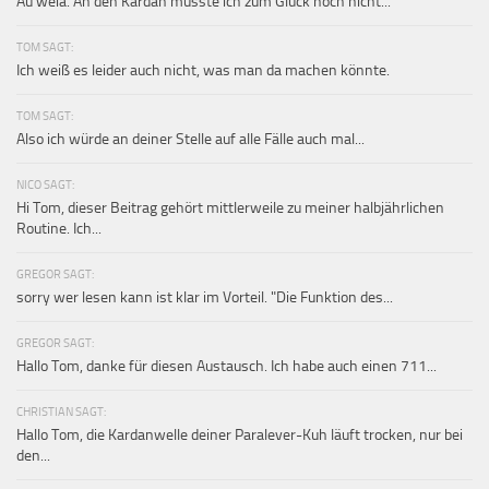
Au weia. An den Kardan musste ich zum Glück noch nicht...
TOM SAGT:
Ich weiß es leider auch nicht, was man da machen könnte.
TOM SAGT:
Also ich würde an deiner Stelle auf alle Fälle auch mal...
NICO SAGT:
Hi Tom, dieser Beitrag gehört mittlerweile zu meiner halbjährlichen
Routine. Ich...
GREGOR SAGT:
sorry wer lesen kann ist klar im Vorteil. "Die Funktion des...
GREGOR SAGT:
Hallo Tom, danke für diesen Austausch. Ich habe auch einen 711...
CHRISTIAN SAGT:
Hallo Tom, die Kardanwelle deiner Paralever-Kuh läuft trocken, nur bei
den...