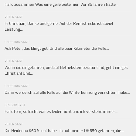
Hallo zusammen Was eine geile Seite hier. Vor 35 Jahren hatte...
PETER SAGT:
Hi Christian, Danke und gerne. Auf der Rennstrecke ist soviel
Leistung...
CHRISTIAN SAGT:
Ach Peter, das klingt gut. Und alle paar Kilometer die Pelle...
PETER SAGT:
Wenn die eingefahren, und auf Betriebstemperatur sind, geht einiges
Christian! Und...
CHRISTIAN SAGT:
Dann werde ich auf alle Fälle auf die Winterkennung verzichten, habe...
GREGOR SAGT:
HalloTom, so leicht war es leider nicht und ich verstehe immer...
PETER SAGT:
Die Heidenau K60 Scout habe ich auf meiner DR650 gefahren, die...