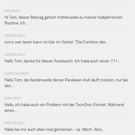
NICO SAGT:
Hi Tom, dieser Beitrag gehört mittlerweile zu meiner halbjährlichen
Routine. Ich...
GREGOR SAGT:
sorry wer lesen kann ist klar im Vorteil. "Die Funktion des...
GREGOR SAGT:
Hallo Tom, danke für diesen Austausch. Ich habe auch einen 711...
CHRISTIAN SAGT:
Hallo Tom, die Kardanwelle deiner Paralever-Kuh läuft trocken, nur bei
den...
DIMA SAGT:
Hallo, ich habe auch ein Problem mit der TwinDos-Einheit. Während
eines...
MARTIN SAGT:
Habe bei mir auch eben mal gemessen - ca. 98cm. Also...