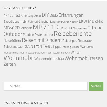
WORUM GEHT ES HIER?
DIY
Erfahrungen
Allrad
4x4
Düdo
Anleitung
Athos
LKW
Marokko
Expeditionsmobil
Fahrrad
Griechenland
Kosten
Kanuführer
MB711D
Offroad
MB407D
MB508D
Norwegen
MB1124AF
Reiseberichte
Outdoor
Paddeln
Piste
Radtour
Reisen mit Kindern
Reiseführer
Reisetipps
Reparatur
Test
T2/LN1
Tipps
Selbstausbau
T2N
Wandern
Umbau
Trekking
Winter
Wasserwandern
Werkstatthandbuch
Wandern mit Kindern
Wohnmobil
Wohnmobilreisen
Wohnmobilausbau
Zelten
Suchen
nach:
DISKUSSION, FRAGE & ANTWORT