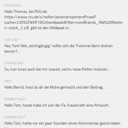
PETER SAGT:
Hallo Thomas, bei RSU.de
https://www.rsu.de/s/reifen/pkwtransporteroffroad?
suche=235%2F85R16%20wildpeak&filter=coreBrands_Alle%20Marke
n~stock_2 z.B. gibt es den Wildpeak in...
TOBI SAGT:
Hey Tom! Wie „leichtgängig“ sollte sich die Trommel denn drehen
lassen?...
THOMAS SAGT:
So, nun isses auch bei mir soweit, sechs neue Reifen müssen...
SAGT:
Hallo Bernd, hast du dir die Mühe gemacht und den Beitrag...
HERBERT SAGT:
Hallo Tom, heute habe ich von der Fa. frauenrath eine Antwort...
HERBERT SAGT:
Hallo Tom, hatte vor ein paar Stunden einen Kommentar geschrieben.