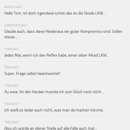
MARIO SAGT:
Hallo Tom, ist doch irgendwie schön das es die Skoda LKW...
CHRISTIAN SAGT:
Glaube auch, dass diese Heidenaus ein guter Kompromiss sind. Sollen
etwas...
TOM SAGT:
Jedes Mal, wenn ich den Reflex habe, einen alten Allrad LKW...
TOM SAGT:
Super, Frage selbst beantwortet!
TOM SAGT:
Au weia. An den Kardan musste ich zum Glück noch nicht...
TOM SAGT:
Ich weiß es leider auch nicht, was man da machen könnte.
TOM SAGT:
Also ich würde an deiner Stelle auf alle Fälle auch mal...