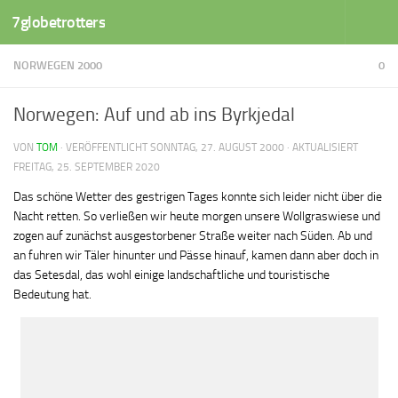
7globetrotters
Zum Inhalt springen
NORWEGEN 2000
0
Norwegen: Auf und ab ins Byrkjedal
VON
TOM
· VERÖFFENTLICHT
SONNTAG, 27. AUGUST 2000
· AKTUALISIERT
FREITAG, 25. SEPTEMBER 2020
Das schöne Wetter des gestrigen Tages konnte sich leider nicht über die
Nacht retten. So verließen wir heute morgen unsere Wollgraswiese und
zogen auf zunächst ausgestorbener Straße weiter nach Süden. Ab und
an fuhren wir Täler hinunter und Pässe hinauf, kamen dann aber doch in
das Setesdal, das wohl einige landschaftliche und touristische
Bedeutung hat.