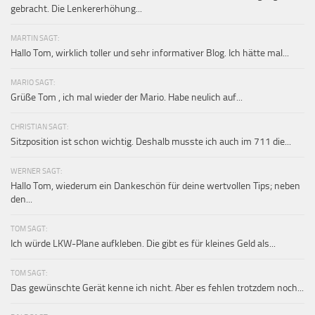
gebracht. Die Lenkererhöhung...
MARTIN SAGT:
Hallo Tom, wirklich toller und sehr informativer Blog. Ich hätte mal...
MARIO SAGT:
Grüße Tom , ich mal wieder der Mario. Habe neulich auf...
CHRISTIAN SAGT:
Sitzposition ist schon wichtig. Deshalb musste ich auch im 711 die...
WERNER SAGT:
Hallo Tom, wiederum ein Dankeschön für deine wertvollen Tips; neben
den...
TOM SAGT:
Ich würde LKW-Plane aufkleben. Die gibt es für kleines Geld als...
TOM SAGT:
Das gewünschte Gerät kenne ich nicht. Aber es fehlen trotzdem noch...