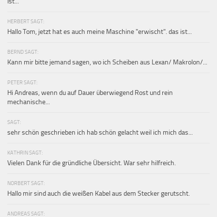
Ist...
HERBERT SAGT:
Hallo Tom, jetzt hat es auch meine Maschine "erwischt". das ist...
BERND SAGT:
Kann mir bitte jemand sagen, wo ich Scheiben aus Lexan/ Makrolon/...
PETER SAGT:
Hi Andreas, wenn du auf Dauer überwiegend Rost und rein
mechanische...
SAGT:
sehr schön geschrieben ich hab schön gelacht weil ich mich das...
KATHRIN SAGT:
Vielen Dank für die gründliche Übersicht. War sehr hilfreich.
NORBERT SAGT:
Hallo mir sind auch die weißen Kabel aus dem Stecker gerutscht.
ANDREAS SAGT: