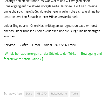
Anfangs schien die Sonne, es war warm und wir wagten einen
Spaziergang auf die etwas vorgelagerte Halbinsel. Dort sah ich eine
vielleicht 30 cm große Schildkröte herumlaufen, die sich allerdings bei
unseren zweiten Besuch in ihrer Höhle versteckt hielt.
Leider fing es am frühen Nachmittag an zu regnen, so dass wir erst
abends unser mobiles Chalet verlassen und die Burgruine besichtigen
konnten.
Korykos – Silofke – Limal – Kalesi ( 30 / 5140 mls)
[Wir bleiben auch morgen an der Südküste der Türkei in Bewegung und
fahren weiter nach Aldincik.]
Schlagwörter:
Düdo
MB407D
Reiseberichte
Türkei