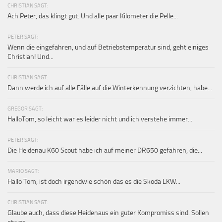
CHRISTIAN SAGT:
Ach Peter, das klingt gut. Und alle paar Kilometer die Pelle...
PETER SAGT:
Wenn die eingefahren, und auf Betriebstemperatur sind, geht einiges
Christian! Und...
CHRISTIAN SAGT:
Dann werde ich auf alle Fälle auf die Winterkennung verzichten, habe...
GREGOR SAGT:
HalloTom, so leicht war es leider nicht und ich verstehe immer...
PETER SAGT:
Die Heidenau K60 Scout habe ich auf meiner DR650 gefahren, die...
MARIO SAGT:
Hallo Tom, ist doch irgendwie schön das es die Skoda LKW...
CHRISTIAN SAGT:
Glaube auch, dass diese Heidenaus ein guter Kompromiss sind. Sollen