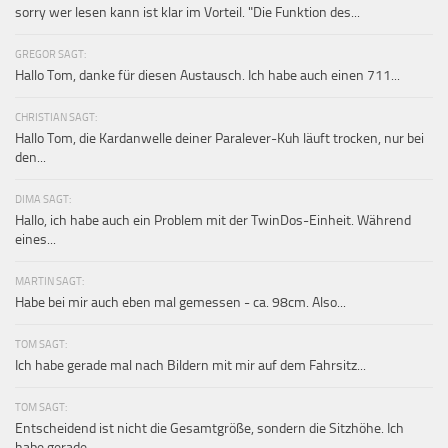
sorry wer lesen kann ist klar im Vorteil. "Die Funktion des...
GREGOR SAGT:
Hallo Tom, danke für diesen Austausch. Ich habe auch einen 711...
CHRISTIAN SAGT:
Hallo Tom, die Kardanwelle deiner Paralever-Kuh läuft trocken, nur bei
den...
DIMA SAGT:
Hallo, ich habe auch ein Problem mit der TwinDos-Einheit. Während
eines...
MARTIN SAGT:
Habe bei mir auch eben mal gemessen - ca. 98cm. Also...
TOM SAGT:
Ich habe gerade mal nach Bildern mit mir auf dem Fahrsitz...
TOM SAGT:
Entscheidend ist nicht die Gesamtgröße, sondern die Sitzhöhe. Ich
habe gerade...