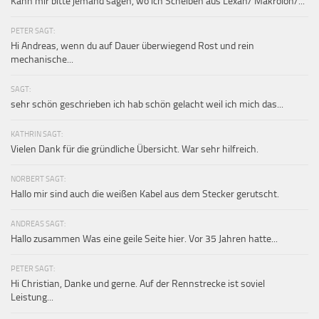
Kann mir bitte jemand sagen, wo ich Scheiben aus Lexan/ Makrolon/...
PETER SAGT:
Hi Andreas, wenn du auf Dauer überwiegend Rost und rein
mechanische...
SAGT:
sehr schön geschrieben ich hab schön gelacht weil ich mich das...
KATHRIN SAGT:
Vielen Dank für die gründliche Übersicht. War sehr hilfreich.
NORBERT SAGT:
Hallo mir sind auch die weißen Kabel aus dem Stecker gerutscht.
ANDREAS SAGT:
Hallo zusammen Was eine geile Seite hier. Vor 35 Jahren hatte...
PETER SAGT:
Hi Christian, Danke und gerne. Auf der Rennstrecke ist soviel
Leistung...