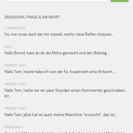
nach:
DISKUSSION, FRAGE & ANTWORT
THOMAS SAGT:
So, nun isses auch bei mir soweit, sechs neue Reifen müssen...
SAGT:
Hallo Bernd, hast du dir die Mühe gemacht und den Beitrag...
HERBERT SAGT:
Hallo Tom, heute habe ich von der Fa. frauenrath eine Antwort...
HERBERT SAGT:
Hallo Tom, hatte vor ein paar Stunden einen Kommentar geschrieben.
Ist...
HERBERT SAGT:
Hallo Tom, jetzt hat es auch meine Maschine "erwischt". das ist...
BERND SAGT: