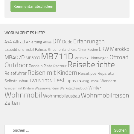
WORUM GEHT ES HIER?
DIY
Erfahrungen
Allrad
4x4
Düdo
Anleitung
Athos
LKW
Marokko
Expeditionsmobil
Fahrrad
Griechenland
Kosten
Kanuführer
MB711D
Offroad
MB407D
MB508D
Norwegen
MB1124AF
Reiseberichte
Outdoor
Paddeln
Piste
Radtour
Reisen mit Kindern
Reiseführer
Reisetipps
Reparatur
Test
T2/LN1
Tipps
Selbstausbau
T2N
Wandern
Umbau
Trekking
Winter
Wasserwandern
Werkstatthandbuch
Wandern mit Kindern
Wohnmobil
Wohnmobilreisen
Wohnmobilausbau
Zelten
Suchen