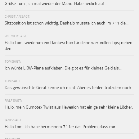
Grüße Tom , ich mal wieder der Mario. Habe neulich auf...
CHRISTIAN SAGT:
Sitzposition ist schon wichtig. Deshalb musste ich auch im 711 die...
WERNER SAGT:
Hallo Tom, wiederum ein Dankeschön für deine wertvollen Tips; neben
den...
TOM SAGT:
Ich würde LKW-Plane aufkleben. Die gibt es für kleines Geld als...
TOM SAGT:
Das gewünschte Gerät kenne ich nicht. Aber es fehlen trotzdem noch...
RALF SAGT:
Hallo, mein Gumotex Twist aus Hevealon hat einige sehr kleine Löcher.
JANIS SAGT:
Hallo Tom, Ich habe bei meinem 711er das Problem, dass mir...