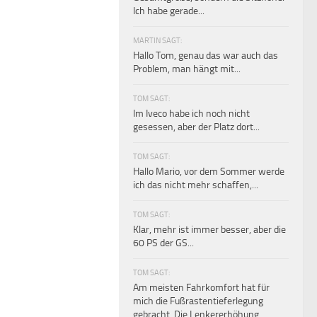
Ich habe gerade...
MARTIN SAGT:
Hallo Tom, genau das war auch das
Problem, man hängt mit...
TOM SAGT:
Im Iveco habe ich noch nicht
gesessen, aber der Platz dort...
TOM SAGT:
Hallo Mario, vor dem Sommer werde
ich das nicht mehr schaffen,...
TOM SAGT:
Klar, mehr ist immer besser, aber die
60 PS der GS...
TOM SAGT:
Am meisten Fahrkomfort hat für
mich die Fußrastentieferlegung
gebracht. Die Lenkererhöhung...