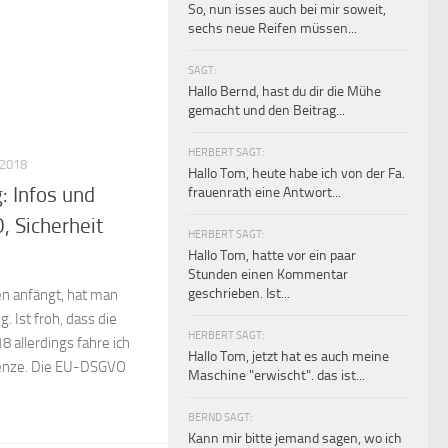
So, nun isses auch bei mir soweit,
sechs neue Reifen müssen...
SAGT:
Hallo Bernd, hast du dir die Mühe
gemacht und den Beitrag...
HERBERT SAGT:
 2018
Hallo Tom, heute habe ich von der Fa.
: Infos und
frauenrath eine Antwort...
 Sicherheit
HERBERT SAGT:
Hallo Tom, hatte vor ein paar
Stunden einen Kommentar
geschrieben. Ist...
 anfängt, hat man
. Ist froh, dass die
HERBERT SAGT:
8 allerdings fahre ich
Hallo Tom, jetzt hat es auch meine
renze. Die EU-DSGVO
Maschine "erwischt". das ist...
BERND SAGT:
Kann mir bitte jemand sagen, wo ich