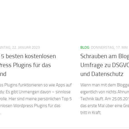
NTAG, 22. JANUAR 2023
BLOG
DONNERSTAG, 17. MAI
 5 besten kostenlosen
Schrauben am Blog
ess Plugins für das
Umfrage zu DSGVO,
end
und Datenschutz
s Plugins funktionieren so wie Apps auf
Wenn man mit dem Bloggen
y: Es gibt Unmengen davon – sinnlose
eigentlich von nichts Ahnung
olle. Hier sind meine persönlichen Top 5
Technik läuft. Am 25.05.201
enlosen Wordpress Plugins für das
das erste Mal über eine G
.
tritt in Kraft.