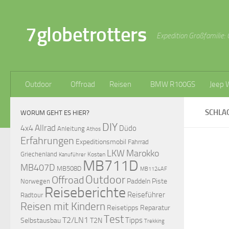
Zum Inhalt springen
7globetrotters
Expedition Großfamilie: 
Outdoor
Offroad
Reisen
BMW R100GS
Jeep 
SCHLA
WORUM GEHT ES HIER?
DIY
Allrad
4x4
Düdo
Anleitung
Athos
Erfahrungen
Expeditionsmobil
Fahrrad
LKW
Marokko
Griechenland
Kosten
Kanuführer
MB711D
MB407D
MB508D
MB1124AF
Outdoor
Offroad
Paddeln
Piste
Norwegen
Reiseberichte
Reiseführer
Radtour
Reisen mit Kindern
Reisetipps
Reparatur
Test
T2/LN1
Tipps
Selbstausbau
T2N
Trekking