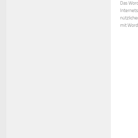
Das Word
Internets
nützliche
mit Word