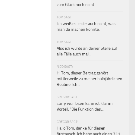
zum Glück noch nicht...
TOM SAGT:
Ich weiß es leider auch nicht, was
man da machen könnte.
TOM SAGT:
Also ich würde an deiner Stelle auf
alle Fälle auch mal...
NICO SAGT:
Hi Tom, dieser Beitrag gehört
mittlerweile zu meiner halbjährlichen
Routine. Ich...
GREGOR SAGT:
sorry wer lesen kann ist klar im
Vorteil. "Die Funktion des...
GREGOR SAGT:
Hallo Tom, danke für diesen
Austausch. Ich habe auch einen 711...