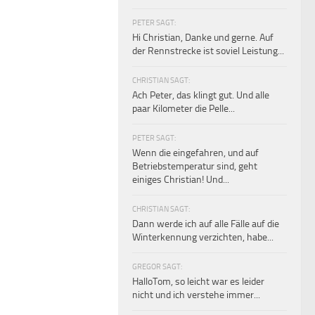
PETER SAGT:
Hi Christian, Danke und gerne. Auf
der Rennstrecke ist soviel Leistung...
CHRISTIAN SAGT:
Ach Peter, das klingt gut. Und alle
paar Kilometer die Pelle...
PETER SAGT:
Wenn die eingefahren, und auf
Betriebstemperatur sind, geht
einiges Christian! Und...
CHRISTIAN SAGT:
Dann werde ich auf alle Fälle auf die
Winterkennung verzichten, habe...
GREGOR SAGT:
HalloTom, so leicht war es leider
nicht und ich verstehe immer...