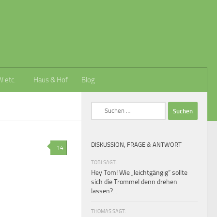
W etc.
Haus & Hof
Blog
Suchen
nach:
DISKUSSION, FRAGE & ANTWORT
14
TOBI SAGT:
Hey Tom! Wie „leichtgängig“ sollte
sich die Trommel denn drehen
lassen?...
THOMAS SAGT: