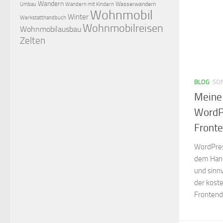
Wandern
Wasserwandern
Umbau
Wandern mit Kindern
Wohnmobil
Winter
Werkstatthandbuch
Wohnmobilreisen
Wohnmobilausbau
Zelten
BLOG
SON
Meine
WordPr
Front
WordPres
dem Hand
und sinnv
der kost
Frontend