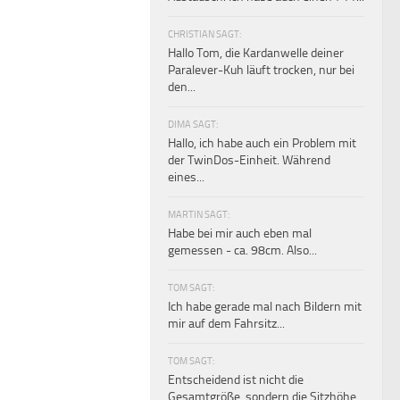
CHRISTIAN SAGT:
Hallo Tom, die Kardanwelle deiner
Paralever-Kuh läuft trocken, nur bei
den...
DIMA SAGT:
Hallo, ich habe auch ein Problem mit
der TwinDos-Einheit. Während
eines...
MARTIN SAGT:
Habe bei mir auch eben mal
gemessen - ca. 98cm. Also...
TOM SAGT:
Ich habe gerade mal nach Bildern mit
mir auf dem Fahrsitz...
TOM SAGT:
Entscheidend ist nicht die
Gesamtgröße, sondern die Sitzhöhe.