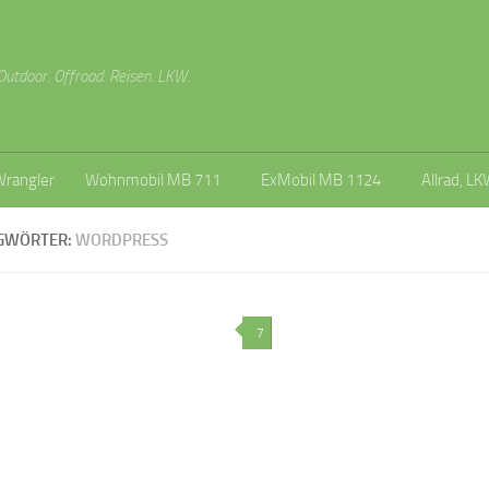
Outdoor. Offroad. Reisen. LKW.
Wrangler
Wohnmobil MB 711
ExMobil MB 1124
Allrad, LK
GWÖRTER:
WORDPRESS
7