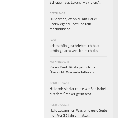
Scheiben aus Lexan/ Makrolon/...
PETER SAGT:
Hi Andreas, wenn du auf Dauer
überwiegend Rost und rein
mechanische...
SAGT:
sehr schön geschrieben ich hab
schön gelacht weil ich mich das...
KATHRIN SAGT:
Vielen Dank für die gründliche
Übersicht. War sehr hilfreich.
NORBERT SAGT:
Hallo mir sind auch die weißen Kabel
aus dem Stecker gerutscht.
ANDREAS SAGT:
Hallo zusammen Was eine geile Seite
hier. Vor 35 Jahren hatte...