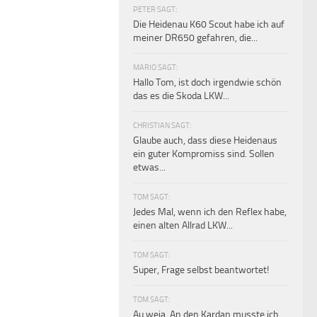
PETER SAGT:
Die Heidenau K60 Scout habe ich auf
meiner DR650 gefahren, die...
MARIO SAGT:
Hallo Tom, ist doch irgendwie schön
das es die Skoda LKW...
CHRISTIAN SAGT:
Glaube auch, dass diese Heidenaus
ein guter Kompromiss sind. Sollen
etwas...
TOM SAGT:
Jedes Mal, wenn ich den Reflex habe,
einen alten Allrad LKW...
TOM SAGT:
Super, Frage selbst beantwortet!
TOM SAGT:
Au weia. An den Kardan musste ich