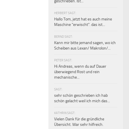
geschrieben. Ist...
HERBERT SAGT:
Hallo Tom, jetzt hat es auch meine
Maschine "erwischt". das ist...
BERND SAGT:
Kann mir bitte jemand sagen, wo ich
Scheiben aus Lexan/ Makrolon/...
PETER SAGT:
Hi Andreas, wenn du auf Dauer
überwiegend Rost und rein
mechanische...
SAGT:
sehr schön geschrieben ich hab
schön gelacht weil ich mich das...
KATHRIN SAGT:
Vielen Dank für die gründliche
Übersicht. War sehr hilfreich.