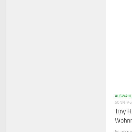
AUSWAHL
SONNTAG,
Tiny H
Wohnm
So ein mo