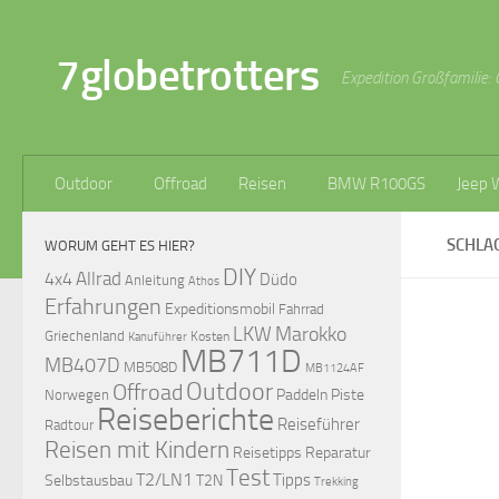
Zum Inhalt springen
7globetrotters
Expedition Großfamilie: 
Outdoor
Offroad
Reisen
BMW R100GS
Jeep 
SCHLA
WORUM GEHT ES HIER?
DIY
Allrad
4x4
Düdo
Anleitung
Athos
Erfahrungen
Expeditionsmobil
Fahrrad
LKW
Marokko
Griechenland
Kosten
Kanuführer
MB711D
MB407D
MB508D
MB1124AF
Outdoor
Offroad
Paddeln
Piste
Norwegen
Reiseberichte
Reiseführer
Radtour
Reisen mit Kindern
Reisetipps
Reparatur
Test
T2/LN1
Tipps
Selbstausbau
T2N
Trekking