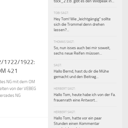
tock_2 z.B. gibt es den Wildpeak in...
TOBI SAGT:
Hey Tom! Wie „leichtgängig“ sollte
sich die Trommel denn drehen
lassen?...
THOMAS SAGT:
So, nun isses auch bei mir soweit,
sechs neue Reifen müssen...
2/1722/1922:
SAGT:
 OM 421
Hallo Bernd, hast du dir die Mühe
gemacht und den Beitrag...
edes NG mit dem OM
selten von der VEBEG
HERBERT SAGT:
Hallo Tom, heute habe ich von der Fa.
Mercedes NG
frauenrath eine Antwort...
HERBERT SAGT:
Hallo Tom, hatte vor ein paar
Stunden einen Kommentar