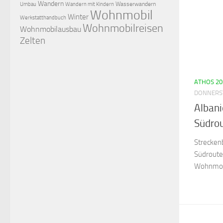
Wandern
Wasserwandern
Umbau
Wandern mit Kindern
Wohnmobil
Winter
Werkstatthandbuch
Wohnmobilreisen
Wohnmobilausbau
Zelten
ATHOS 20
DONNERST
Albani
Südrou
Strecken
Südroute
Wohnmobi