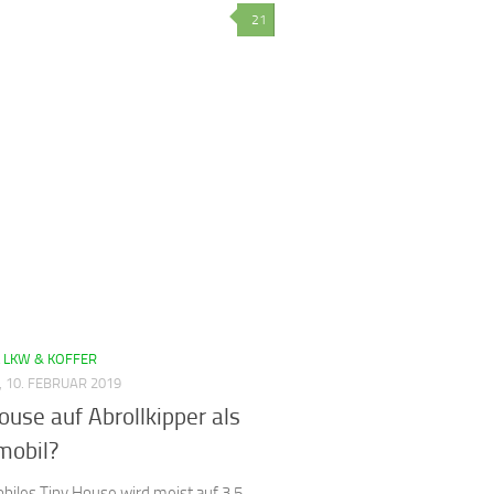
21
 LKW & KOFFER
 10. FEBRUAR 2019
ouse auf Abrollkipper als
obil?
biles Tiny House wird meist auf 3,5