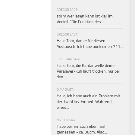
GREGOR SAGT:
sorry wer lesen kann ist klar im
Vorteil. "Die Funktion des...
GREGOR SAGT:
Hallo Tom, danke für diesen
Austausch. Ich habe auch einen 711...
CHRISTIAN SAGT:
Hallo Tom, die Kardanwelle deiner
Paralever-Kuh läuft trocken, nur bei
den...
DIMA SAGT:
Hallo, ich habe auch ein Problem mit
der TwinDos-Einheit. Während
eines...
MARTIN SAGT:
Habe bei mir auch eben mal
gemessen - ca. 98cm. Also...