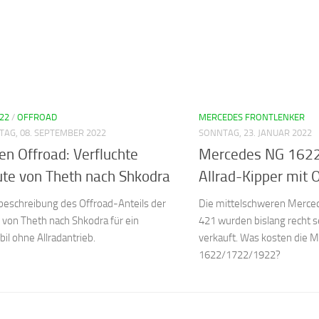
22
/
OFFROAD
MERCEDES FRONTLENKER
AG, 08. SEPTEMBER 2022
SONNTAG, 23. JANUAR 2022
en Offroad: Verfluchte
Mercedes NG 162
te von Theth nach Shkodra
Allrad-Kipper mit
beschreibung des Offroad-Anteils der
Die mittelschweren Merc
 von Theth nach Shkodra für ein
421 wurden bislang recht 
l ohne Allradantrieb.
verkauft. Was kosten die 
1622/1722/1922?