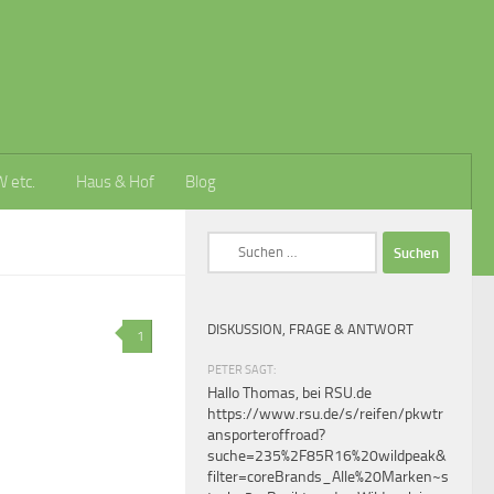
W etc.
Haus & Hof
Blog
Suchen
nach:
DISKUSSION, FRAGE & ANTWORT
1
PETER SAGT:
Hallo Thomas, bei RSU.de
https://www.rsu.de/s/reifen/pkwtr
ansporteroffroad?
suche=235%2F85R16%20wildpeak&
filter=coreBrands_Alle%20Marken~s