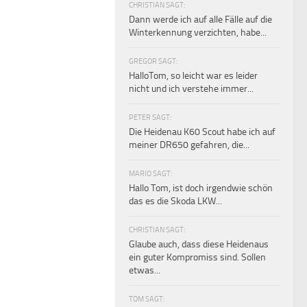
CHRISTIAN SAGT:
Dann werde ich auf alle Fälle auf die
Winterkennung verzichten, habe...
GREGOR SAGT:
HalloTom, so leicht war es leider
nicht und ich verstehe immer...
PETER SAGT:
Die Heidenau K60 Scout habe ich auf
meiner DR650 gefahren, die...
MARIO SAGT:
Hallo Tom, ist doch irgendwie schön
das es die Skoda LKW...
CHRISTIAN SAGT:
Glaube auch, dass diese Heidenaus
ein guter Kompromiss sind. Sollen
etwas...
TOM SAGT: