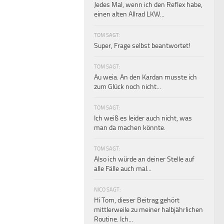
Jedes Mal, wenn ich den Reflex habe,
einen alten Allrad LKW...
TOM SAGT:
Super, Frage selbst beantwortet!
TOM SAGT:
Au weia. An den Kardan musste ich
zum Glück noch nicht...
TOM SAGT:
Ich weiß es leider auch nicht, was
man da machen könnte.
TOM SAGT:
Also ich würde an deiner Stelle auf
alle Fälle auch mal...
NICO SAGT:
Hi Tom, dieser Beitrag gehört
mittlerweile zu meiner halbjährlichen
Routine. Ich...