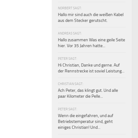
NORBERT SAGT:
Hallo mir sind auch die weißen Kabel
aus dem Stecker gerutscht.
ANDREAS SAGT:
Hallo zusammen Was eine geile Seite
hier. Vor 35 Jahren hatte...
PETER SAGT:
Hi Christian, Danke und gerne. Auf
der Rennstrecke ist soviel Leistung...
CHRISTIAN SAGT:
Ach Peter, das klingt gut. Und alle
paar Kilometer die Pelle...
PETER SAGT:
Wenn die eingefahren, und auf
Betriebstemperatur sind, geht
einiges Christian! Und...