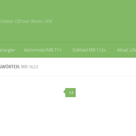
Outdoor. Offroad. Reisen. LKW.
Wrangler
Wohnmobil MB 711
ExMobil MB 1124
Allrad, LK
GWÖRTER:
MB 1622
43