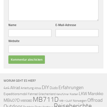
Name
E-Mail-Adresse
Website
WORUM GEHT ES HIER?
DIY
Erfahrungen
Allrad
4x4
Düdo
Anleitung
Athos
LKW
Marokko
Expeditionsmobil
Fahrrad
Griechenland
Kosten
Kanuführer
MB711D
Offroad
MB407D
MB508D
Norwegen
MB1124AF
Reiseberichte
Outdoor
Paddeln