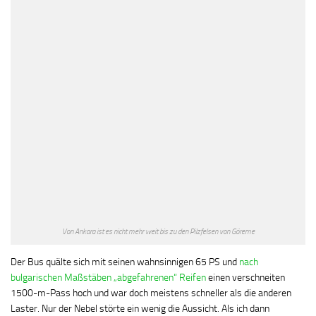
Von Ankara ist es nicht mehr weit bis zu den Pilzfelsen von Göreme
Der Bus quälte sich mit seinen wahnsinnigen 65 PS und
nach
bulgarischen Maßstäben „abgefahrenen“ Reifen
einen verschneiten
1500-m-Pass hoch und war doch meistens schneller als die anderen
Laster. Nur der Nebel störte ein wenig die Aussicht. Als ich dann