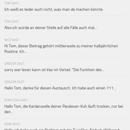
TOM SAGT:
Ich weiß es leider auch nicht, was man da machen könnte.
TOM SAGT:
Also ich würde an deiner Stelle auf alle Fälle auch mal...
NICO SAGT:
Hi Tom, dieser Beitrag gehört mittlerweile zu meiner halbjährlichen
Routine. Ich...
GREGOR SAGT:
sorry wer lesen kann ist klar im Vorteil. "Die Funktion des...
GREGOR SAGT:
Hallo Tom, danke für diesen Austausch. Ich habe auch einen 711...
CHRISTIAN SAGT:
Hallo Tom, die Kardanwelle deiner Paralever-Kuh läuft trocken, nur bei
den...
DIMA SAGT: