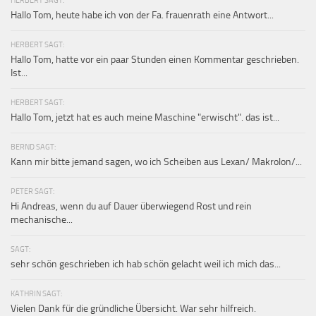
Hallo Tom, heute habe ich von der Fa. frauenrath eine Antwort...
HERBERT SAGT:
Hallo Tom, hatte vor ein paar Stunden einen Kommentar geschrieben.
Ist...
HERBERT SAGT:
Hallo Tom, jetzt hat es auch meine Maschine "erwischt". das ist...
BERND SAGT:
Kann mir bitte jemand sagen, wo ich Scheiben aus Lexan/ Makrolon/...
PETER SAGT:
Hi Andreas, wenn du auf Dauer überwiegend Rost und rein
mechanische...
SAGT:
sehr schön geschrieben ich hab schön gelacht weil ich mich das...
KATHRIN SAGT:
Vielen Dank für die gründliche Übersicht. War sehr hilfreich.