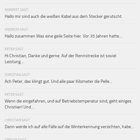
NORBERT SAGT:
Hallo mir sind auch die weißen Kabel aus dem Stecker gerutscht.
ANDREAS SAGT:
Hallo zusammen Was eine geile Seite hier. Vor 35 Jahren hatte...
PETER SAGT:
Hi Christian, Danke und gerne. Auf der Rennstrecke ist soviel
Leistung...
CHRISTIAN SAGT:
Ach Peter, das klingt gut. Und alle paar Kilometer die Pelle...
PETER SAGT:
Wenn die eingefahren, und auf Betriebstemperatur sind, geht einiges
Christian! Und...
CHRISTIAN SAGT:
Dann werde ich auf alle Fälle auf die Winterkennung verzichten, habe...
GREGOR SAGT: