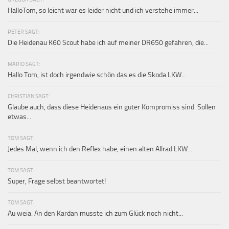
HalloTom, so leicht war es leider nicht und ich verstehe immer...
PETER SAGT:
Die Heidenau K60 Scout habe ich auf meiner DR650 gefahren, die...
MARIO SAGT:
Hallo Tom, ist doch irgendwie schön das es die Skoda LKW...
CHRISTIAN SAGT:
Glaube auch, dass diese Heidenaus ein guter Kompromiss sind. Sollen
etwas...
TOM SAGT:
Jedes Mal, wenn ich den Reflex habe, einen alten Allrad LKW...
TOM SAGT:
Super, Frage selbst beantwortet!
TOM SAGT:
Au weia. An den Kardan musste ich zum Glück noch nicht...