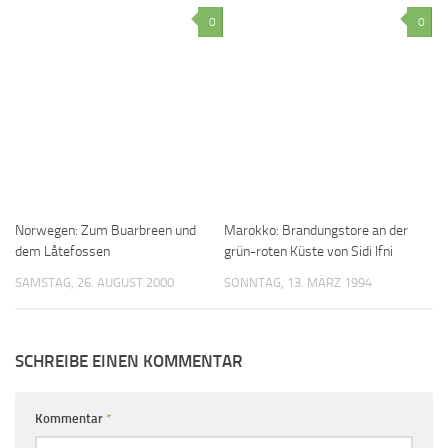
0
0
Norwegen: Zum Buarbreen und
Marokko: Brandungstore an der
dem Låtefossen
grün-roten Küste von Sidi Ifni
SAMSTAG, 26. AUGUST 2000
SONNTAG, 13. MÄRZ 1994
SCHREIBE EINEN KOMMENTAR
Kommentar
*