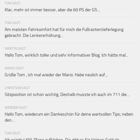
TOM SAGT:
Klar, mehr ist immer besser, aber die 60 PS der GS...
TOM SAGT:
Am meisten Fahrkomfort hat für mich die Fußrastentieferlegung
gebracht. Die Lenkererhöhung...
MARTIN SAGT:
Hallo Tom, wirklich toller und sehr informativer Blog. Ich hätte mal...
MARIO SAGT:
Grüße Tom , ich mal wieder der Mario. Habe neulich auf...
CHRISTIAN SAGT:
Sitzposition ist schon wichtig. Deshalb musste ich auch im 711 die...
WERNER SAGT:
Hallo Tom, wiederum ein Dankeschön für deine wertvollen Tips; neben
den...
TOM SAGT:
Ich würde LKW-Plane aufkleben. Die gibt es für kleines Geld als...