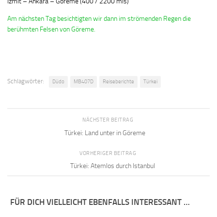
Izmit – Ankara – Göreme (400 / 2200 mls)
Am nächsten Tag besichtigten wir dann im strömenden Regen die
berühmten Felsen von Göreme.
Schlagwörter:
Düdo
MB407D
Reiseberichte
Türkei
NÄCHSTER BEITRAG
Türkei: Land unter in Göreme
VORHERIGER BEITRAG
Türkei: Atemlos durch Istanbul
FÜR DICH VIELLEICHT EBENFALLS INTERESSANT …