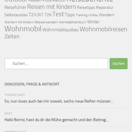
Piste
Radtour
Reisen mit Kindern
Reiseführer
Reisetipps
Reparatur
Test
T2/LN1
Tipps
Selbstausbau
T2N
Wandern
Umbau
Trekking
Winter
Wasserwandern
Werkstatthandbuch
Wandern mit Kindern
Wohnmobil
Wohnmobilreisen
Wohnmobilausbau
Zelten
Suchen
nach:
DISKUSSION, FRAGE & ANTWORT
THOMAS SAGT:
So, nun isses auch bei mir soweit, sechs neue Reifen müssen...
SAGT:
Hallo Bernd, hast du dir die Mühe gemacht und den Beitrag...
HERBERT SAGT: