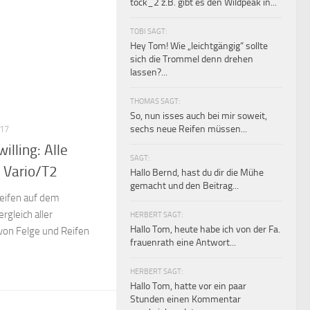
tock_2 z.B. gibt es den Wildpeak in...
TOBI SAGT:
Hey Tom! Wie „leichtgängig“ sollte
sich die Trommel denn drehen
lassen?...
THOMAS SAGT:
So, nun isses auch bei mir soweit,
sechs neue Reifen müssen...
17
illing: Alle
SAGT:
 Vario/T2
Hallo Bernd, hast du dir die Mühe
gemacht und den Beitrag...
reifen auf dem
rgleich aller
HERBERT SAGT:
Hallo Tom, heute habe ich von der Fa.
von Felge und Reifen
frauenrath eine Antwort...
HERBERT SAGT:
Hallo Tom, hatte vor ein paar
Stunden einen Kommentar