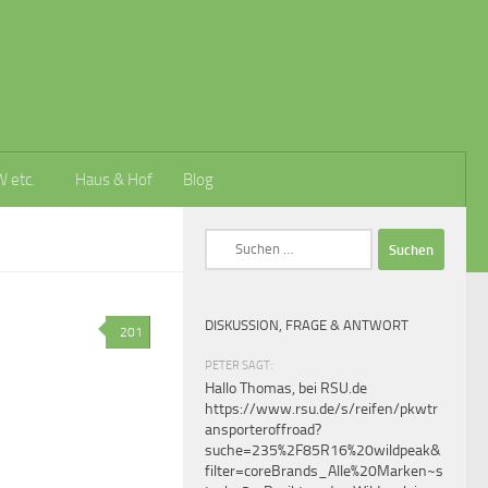
W etc.
Haus & Hof
Blog
Suchen
nach:
DISKUSSION, FRAGE & ANTWORT
201
PETER SAGT:
Hallo Thomas, bei RSU.de
https://www.rsu.de/s/reifen/pkwtr
ansporteroffroad?
suche=235%2F85R16%20wildpeak&
filter=coreBrands_Alle%20Marken~s