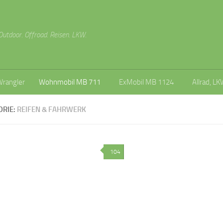
Outdoor. Offroad. Reisen. LKW.
Wrangler
Wohnmobil MB 711
ExMobil MB 1124
Allrad, LK
ORIE:
REIFEN & FAHRWERK
104