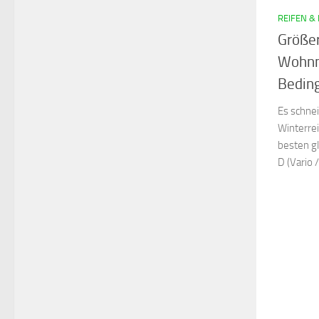
REIFEN &
Größer
Wohnmo
Bedin
Es schne
Winterre
besten gl
D (Vario 