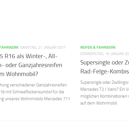
 FAHRWERK
SAMSTAG, 21. JANUAR 2017
REIFEN & FAHRWERK
DONNERSTAG, 19. JANUAR 20
 R16 als Winter-, All-
Supersingle oder Zw
n- oder Ganzjahresreifen
Rad-Felge-Kombis
em Wohnmobil?
Supersingle oder Zwillings
hung verschiedener Ganzjahresreifen
Mercedes T2 / Vario? Ein Ve
16 mit Schneeflockensymbol für die
möglichen Kombinationen 
ng unseres Wohnmobils Mercedes 711
auf dem Wohnmobil.