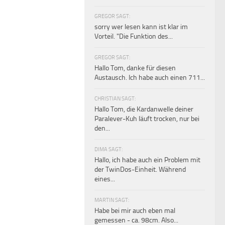
GREGOR SAGT:
sorry wer lesen kann ist klar im
Vorteil. "Die Funktion des...
GREGOR SAGT:
Hallo Tom, danke für diesen
Austausch. Ich habe auch einen 711...
CHRISTIAN SAGT:
Hallo Tom, die Kardanwelle deiner
Paralever-Kuh läuft trocken, nur bei
den...
DIMA SAGT:
Hallo, ich habe auch ein Problem mit
der TwinDos-Einheit. Während
eines...
MARTIN SAGT:
Habe bei mir auch eben mal
gemessen - ca. 98cm. Also...