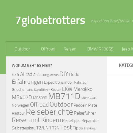
Zum Inhalt springen
7globetrotters
Expedition Großfamilie: 
Outdoor
Offroad
Reisen
BMW R100GS
Jeep 
KATEG
WORUM GEHT ES HIER?
DIY
Allrad
4x4
Düdo
Anleitung
Athos
Erfahrungen
Expeditionsmobil
Fahrrad
LKW
Marokko
Griechenland
Kosten
Kanuführer
MB711D
MB407D
MB508D
MB1124AF
Outdoor
Offroad
Paddeln
Piste
Norwegen
Reiseberichte
Reiseführer
Radtour
Reisen mit Kindern
Reisetipps
Reparatur
Test
T2/LN1
Tipps
Selbstausbau
T2N
Trekking