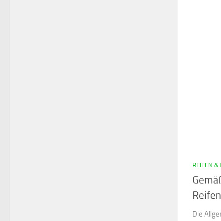
REIFEN &
Gemäß
Reife
Die Allg