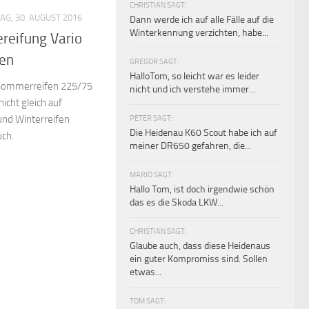
CHRISTIAN SAGT:
AG, 30. AUGUST 2016
Dann werde ich auf alle Fälle auf die
Winterkennung verzichten, habe...
ereifung Vario
gen
GREGOR SAGT:
HalloTom, so leicht war es leider
 Sommerreifen 225/75
nicht und ich verstehe immer...
icht gleich auf
 und Winterreifen
PETER SAGT:
Die Heidenau K60 Scout habe ich auf
uch.
meiner DR650 gefahren, die...
MARIO SAGT:
Hallo Tom, ist doch irgendwie schön
das es die Skoda LKW...
CHRISTIAN SAGT:
Glaube auch, dass diese Heidenaus
ein guter Kompromiss sind. Sollen
etwas...
TOM SAGT: