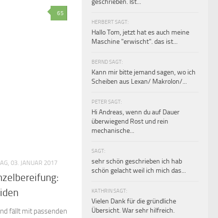
geschrieben. Ist...
65
HERBERT SAGT:
Hallo Tom, jetzt hat es auch meine
Maschine "erwischt". das ist...
BERND SAGT:
Kann mir bitte jemand sagen, wo ich
Scheiben aus Lexan/ Makrolon/...
PETER SAGT:
Hi Andreas, wenn du auf Dauer
überwiegend Rost und rein
mechanische...
SAGT:
sehr schön geschrieben ich hab
AG, 03. JANUAR 2017
schön gelacht weil ich mich das...
nzelbereifung:
iden
KATHRIN SAGT:
Vielen Dank für die gründliche
Übersicht. War sehr hilfreich.
und fällt mit passenden