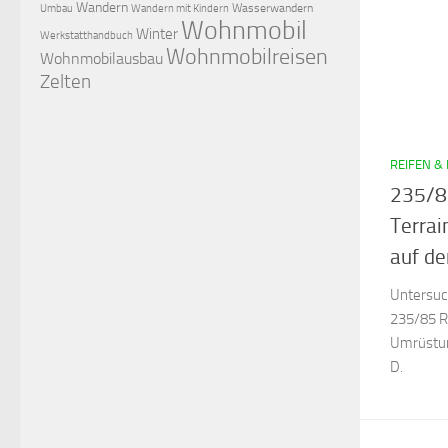
Wandern
Wasserwandern
Umbau
Wandern mit Kindern
Wohnmobil
Winter
Werkstatthandbuch
Wohnmobilreisen
Wohnmobilausbau
Zelten
REIFEN &
235/85
Terrai
auf d
Untersuc
235/85 R
Umrüstu
D.