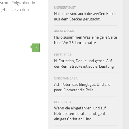
isschen Felgenkunde
NORBERT SAGT:
gebnisse zu den
Hallo mir sind auch die weißen Kabel
aus dem Stecker gerutscht.
ANDREAS SAGT:
Hallo zusammen Was eine geile Seite
hier. Vor 35 Jahren hatte...
5
PETER SAGT:
Hi Christian, Danke und gerne. Auf
der Rennstrecke ist soviel Leistung...
CHRISTIAN SAGT:
Ach Peter, das klingt gut. Und alle
paar Kilometer die Pelle...
PETER SAGT:
Wenn die eingefahren, und auf
Betriebstemperatur sind, geht
einiges Christian! Und...