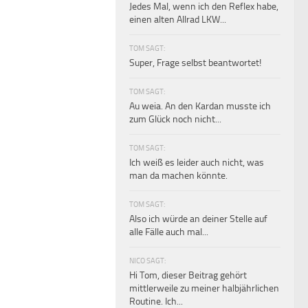
Jedes Mal, wenn ich den Reflex habe,
einen alten Allrad LKW...
TOM SAGT:
Super, Frage selbst beantwortet!
TOM SAGT:
Au weia. An den Kardan musste ich
zum Glück noch nicht...
TOM SAGT:
Ich weiß es leider auch nicht, was
man da machen könnte.
TOM SAGT:
Also ich würde an deiner Stelle auf
alle Fälle auch mal...
NICO SAGT:
Hi Tom, dieser Beitrag gehört
mittlerweile zu meiner halbjährlichen
Routine. Ich...