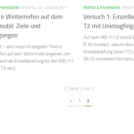
 FAHRWERK
MONTAG, 02. JANUAR 2017
REIFEN & FAHRWERK
DIENST
e Winterreifen auf dem
Versuch 1: Einzelb
bil: Ziele und
T2 mit Unimogfel
gungen
Auf dem MB 711 D sind 6
R 16 montiert, warum also n
it – also muss ich langsam Thema
Einzelbereifung Vario / T2
ifen auf dem Wohnmobil angehen, am
(M+S) umstellen? Ein Vers
eich als Einzelbereifung für den MB 711
/ T2 neu).
Seite 2 von 2
«
1
2