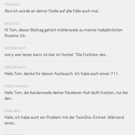
TOM SAGT:
Also ich würde an deiner Stelle auf alle Fälle auch mal...
NICO SAGT:
Hi Tom, dieser Beitrag gehört mittlerweile zu meiner halbjährlichen
Routine. Ich...
GREGOR SAGT:
sorry wer lesen kann ist klar im Vorteil. "Die Funktion des...
GREGOR SAGT:
Hallo Tom, danke für diesen Austausch. Ich habe auch einen 711...
CHRISTIAN SAGT:
Hallo Tom, die Kardanwelle deiner Paralever-Kuh läuft trocken, nur bei
den...
DIMA SAGT:
Hallo, ich habe auch ein Problem mit der TwinDos-Einheit. Während
eines...