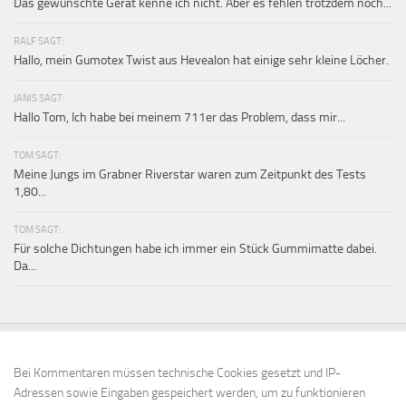
Das gewünschte Gerät kenne ich nicht. Aber es fehlen trotzdem noch...
RALF SAGT:
Hallo, mein Gumotex Twist aus Hevealon hat einige sehr kleine Löcher.
JANIS SAGT:
Hallo Tom, Ich habe bei meinem 711er das Problem, dass mir...
TOM SAGT:
Meine Jungs im Grabner Riverstar waren zum Zeitpunkt des Tests
1,80...
TOM SAGT:
Für solche Dichtungen habe ich immer ein Stück Gummimatte dabei.
Da...
Bei Kommentaren müssen technische Cookies gesetzt und IP-
Adressen sowie Eingaben gespeichert werden, um zu funktionieren