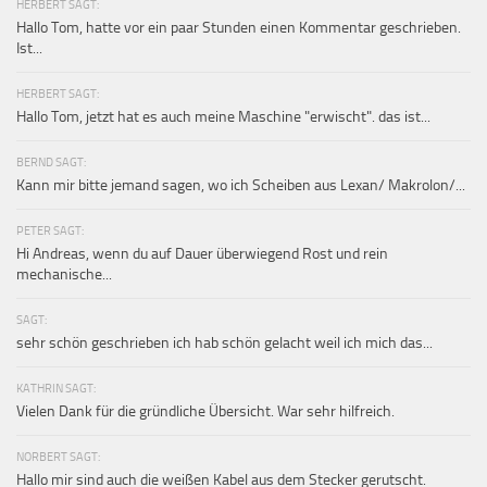
HERBERT SAGT:
Hallo Tom, hatte vor ein paar Stunden einen Kommentar geschrieben.
Ist...
HERBERT SAGT:
Hallo Tom, jetzt hat es auch meine Maschine "erwischt". das ist...
BERND SAGT:
Kann mir bitte jemand sagen, wo ich Scheiben aus Lexan/ Makrolon/...
PETER SAGT:
Hi Andreas, wenn du auf Dauer überwiegend Rost und rein
mechanische...
SAGT:
sehr schön geschrieben ich hab schön gelacht weil ich mich das...
KATHRIN SAGT:
Vielen Dank für die gründliche Übersicht. War sehr hilfreich.
NORBERT SAGT:
Hallo mir sind auch die weißen Kabel aus dem Stecker gerutscht.