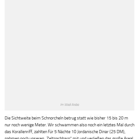
Im Wadi Araba
Die Sichtweite beim Schnorcheln betrug statt wie bisher 15 bis 20 m
nur noch wenige Meter. Wir schwammen also noch ein letztes Mal durch
das Korallenriff, zahlten für 5 Nächte 10 Jordanische Dinar (25 DM),
nahmen noch unseren „Zeltnachbarn“ mit und verließen das große Areal