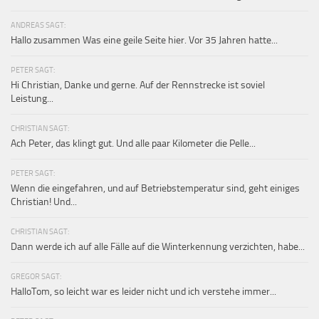
ANDREAS SAGT:
Hallo zusammen Was eine geile Seite hier. Vor 35 Jahren hatte...
PETER SAGT:
Hi Christian, Danke und gerne. Auf der Rennstrecke ist soviel
Leistung...
CHRISTIAN SAGT:
Ach Peter, das klingt gut. Und alle paar Kilometer die Pelle...
PETER SAGT:
Wenn die eingefahren, und auf Betriebstemperatur sind, geht einiges
Christian! Und...
CHRISTIAN SAGT:
Dann werde ich auf alle Fälle auf die Winterkennung verzichten, habe...
GREGOR SAGT:
HalloTom, so leicht war es leider nicht und ich verstehe immer...