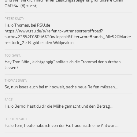
Und wer wirklich nach einer Leistungssteigerung für unsere tollen
OM364L(A) sucht,...
PETER SAGT:
Hallo Thomas, bei RSU.de
https://www.rsu.de/s/reifen/pkwtransporteroffroad?
suche=235%2F85R16%20wildpeak&filter=coreBrands_Alle%20Marke
n~stock_2 z.B. gibt es den Wildpeak in...
TOBI SAGT:
Hey Tom! Wie „leichtgängig“ sollte sich die Trommel denn drehen
lassen?...
THOMAS SAGT:
So, nun isses auch bei mir soweit, sechs neue Reifen müssen...
SAGT:
Hallo Bernd, hast du dir die Mühe gemacht und den Beitrag...
HERBERT SAGT:
Hallo Tom, heute habe ich von der Fa. frauenrath eine Antwort...