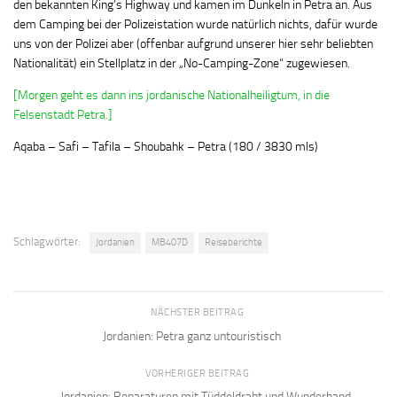
den bekannten King’s Highway und kamen im Dunkeln in Petra an. Aus
dem Camping bei der Polizeistation wurde natürlich nichts, dafür wurde
uns von der Polizei aber (offenbar aufgrund unserer hier sehr beliebten
Nationalität) ein Stellplatz in der „No-Camping-Zone“ zugewiesen.
[Morgen geht es dann ins jordanische Nationalheiligtum, in die
Felsenstadt Petra.]
Aqaba – Safi – Tafila – Shoubahk – Petra (180 / 3830 mls)
Schlagwörter:
Jordanien
MB407D
Reiseberichte
NÄCHSTER BEITRAG
Jordanien: Petra ganz untouristisch
VORHERIGER BEITRAG
Jordanien: Reparaturen mit Tüddeldraht und Wunderband