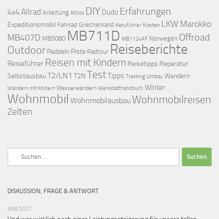
DIY
Erfahrungen
Allrad
4x4
Düdo
Anleitung
Athos
LKW
Marokko
Expeditionsmobil
Fahrrad
Griechenland
Kosten
Kanuführer
MB711D
Offroad
MB407D
MB508D
Norwegen
MB1124AF
Reiseberichte
Outdoor
Paddeln
Piste
Radtour
Reisen mit Kindern
Reiseführer
Reisetipps
Reparatur
Test
T2/LN1
Tipps
Selbstausbau
T2N
Wandern
Umbau
Trekking
Winter
Wasserwandern
Werkstatthandbuch
Wandern mit Kindern
Wohnmobil
Wohnmobilreisen
Wohnmobilausbau
Zelten
Suchen
nach:
DISKUSSION, FRAGE & ANTWORT
JENS SAGT: