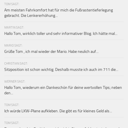
TOM SAGT:
Am meisten Fahrkomfort hat für mich die Fußrastentieferlegung
gebracht. Die Lenkererhöhung...
MARTIN SAGT:
Hallo Tom, wirklich toller und sehr informativer Blog. Ich hätte mal...
MARIO SAGT:
Grüße Tom , ich mal wieder der Mario. Habe neulich auf...
CHRISTIAN SAGT:
Sitzposition ist schon wichtig. Deshalb musste ich auch im 711 die...
WERNER SAGT:
Hallo Tom, wiederum ein Dankeschön für deine wertvollen Tips; neben
den...
TOM SAGT:
Ich würde LKW-Plane aufkleben. Die gibt es für kleines Geld als...
TOM SAGT: