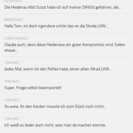
PETER SAGT:
Die Heidenau K60 Scout habe ich auf meiner DR650 gefahren, die...
MARIO SAGT:
Hallo Tom, ist doch irgendwie schön das es die Skoda LKW...
CHRISTIAN SAGT:
Glaube auch, dass diese Heidenaus ein guter Kompromiss sind. Sollen
etwas...
TOM SAGT:
Jedes Mal, wenn ich den Reflex habe, einen alten Allrad LKW...
TOM SAGT:
Super, Frage selbst beantwortet!
TOM SAGT:
Au weia. An den Kardan musste ich zum Glück noch nicht...
TOM SAGT:
Ich weiß es leider auch nicht, was man da machen könnte.