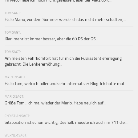
Im Iveco habe ich noch nicht gesessen, aber der Platz dort...
TOM SAGT:
Hallo Mario, vor dem Sommer werde ich das nicht mehr schaffen,...
TOM SAGT:
Klar, mehr ist immer besser, aber die 60 PS der GS...
TOM SAGT:
Am meisten Fahrkomfort hat für mich die Fußrastentieferlegung
gebracht. Die Lenkererhöhung...
MARTIN SAGT:
Hallo Tom, wirklich toller und sehr informativer Blog. Ich hätte mal...
MARIO SAGT:
Grüße Tom , ich mal wieder der Mario. Habe neulich auf...
CHRISTIAN SAGT:
Sitzposition ist schon wichtig. Deshalb musste ich auch im 711 die...
WERNER SAGT: