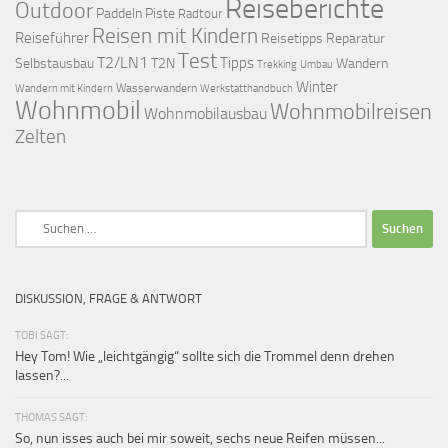
Reiseberichte
Outdoor
Paddeln
Piste
Radtour
Reisen mit Kindern
Reiseführer
Reisetipps
Reparatur
Test
T2/LN1
Tipps
Selbstausbau
T2N
Wandern
Umbau
Trekking
Winter
Wasserwandern
Werkstatthandbuch
Wandern mit Kindern
Wohnmobil
Wohnmobilreisen
Wohnmobilausbau
Zelten
Suchen
nach:
DISKUSSION, FRAGE & ANTWORT
TOBI SAGT:
Hey Tom! Wie „leichtgängig“ sollte sich die Trommel denn drehen
lassen?...
THOMAS SAGT:
So, nun isses auch bei mir soweit, sechs neue Reifen müssen...