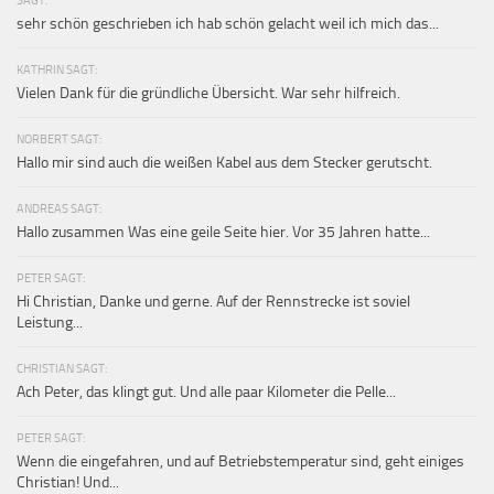
sehr schön geschrieben ich hab schön gelacht weil ich mich das...
KATHRIN SAGT:
Vielen Dank für die gründliche Übersicht. War sehr hilfreich.
NORBERT SAGT:
Hallo mir sind auch die weißen Kabel aus dem Stecker gerutscht.
ANDREAS SAGT:
Hallo zusammen Was eine geile Seite hier. Vor 35 Jahren hatte...
PETER SAGT:
Hi Christian, Danke und gerne. Auf der Rennstrecke ist soviel
Leistung...
CHRISTIAN SAGT:
Ach Peter, das klingt gut. Und alle paar Kilometer die Pelle...
PETER SAGT:
Wenn die eingefahren, und auf Betriebstemperatur sind, geht einiges
Christian! Und...