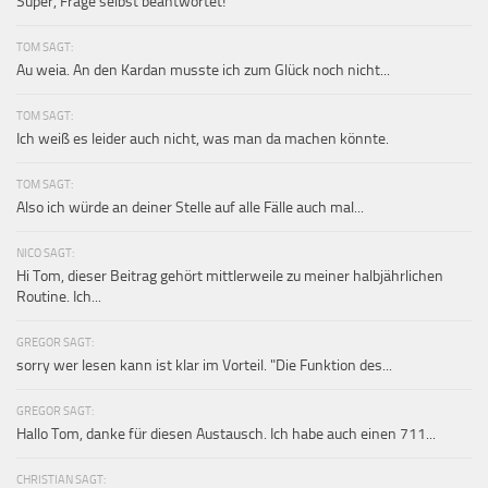
Super, Frage selbst beantwortet!
TOM SAGT:
Au weia. An den Kardan musste ich zum Glück noch nicht...
TOM SAGT:
Ich weiß es leider auch nicht, was man da machen könnte.
TOM SAGT:
Also ich würde an deiner Stelle auf alle Fälle auch mal...
NICO SAGT:
Hi Tom, dieser Beitrag gehört mittlerweile zu meiner halbjährlichen
Routine. Ich...
GREGOR SAGT:
sorry wer lesen kann ist klar im Vorteil. "Die Funktion des...
GREGOR SAGT:
Hallo Tom, danke für diesen Austausch. Ich habe auch einen 711...
CHRISTIAN SAGT: