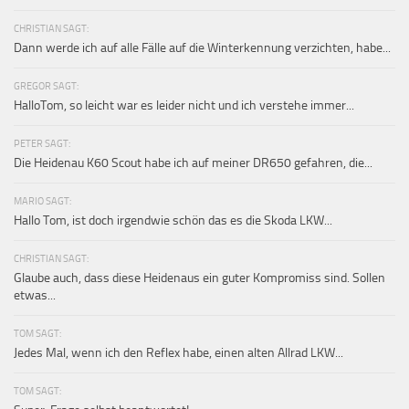
CHRISTIAN SAGT:
Dann werde ich auf alle Fälle auf die Winterkennung verzichten, habe...
GREGOR SAGT:
HalloTom, so leicht war es leider nicht und ich verstehe immer...
PETER SAGT:
Die Heidenau K60 Scout habe ich auf meiner DR650 gefahren, die...
MARIO SAGT:
Hallo Tom, ist doch irgendwie schön das es die Skoda LKW...
CHRISTIAN SAGT:
Glaube auch, dass diese Heidenaus ein guter Kompromiss sind. Sollen
etwas...
TOM SAGT:
Jedes Mal, wenn ich den Reflex habe, einen alten Allrad LKW...
TOM SAGT: