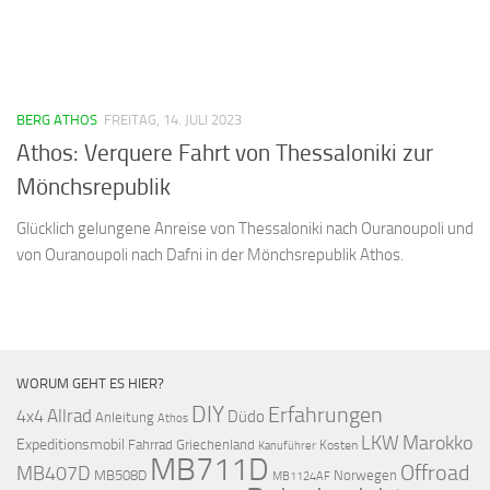
BERG ATHOS
FREITAG, 14. JULI 2023
Athos: Verquere Fahrt von Thessaloniki zur
Mönchsrepublik
Glücklich gelungene Anreise von Thessaloniki nach Ouranoupoli und
von Ouranoupoli nach Dafni in der Mönchsrepublik Athos.
WORUM GEHT ES HIER?
DIY
Erfahrungen
Allrad
4x4
Düdo
Anleitung
Athos
LKW
Marokko
Expeditionsmobil
Fahrrad
Griechenland
Kosten
Kanuführer
MB711D
Offroad
MB407D
MB508D
Norwegen
MB1124AF