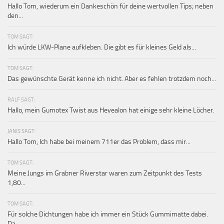
Hallo Tom, wiederum ein Dankeschön für deine wertvollen Tips; neben
den...
TOM SAGT:
Ich würde LKW-Plane aufkleben. Die gibt es für kleines Geld als...
TOM SAGT:
Das gewünschte Gerät kenne ich nicht. Aber es fehlen trotzdem noch...
RALF SAGT:
Hallo, mein Gumotex Twist aus Hevealon hat einige sehr kleine Löcher.
JANIS SAGT:
Hallo Tom, Ich habe bei meinem 711er das Problem, dass mir...
TOM SAGT:
Meine Jungs im Grabner Riverstar waren zum Zeitpunkt des Tests
1,80...
TOM SAGT:
Für solche Dichtungen habe ich immer ein Stück Gummimatte dabei.
Da...