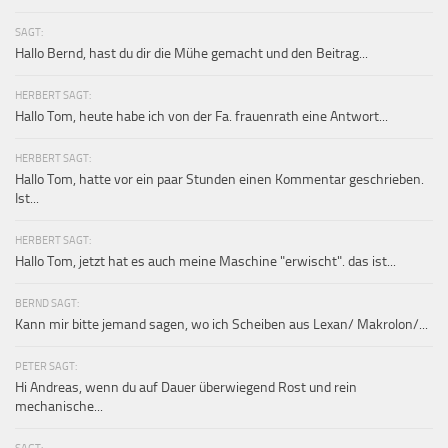
SAGT:
Hallo Bernd, hast du dir die Mühe gemacht und den Beitrag...
HERBERT SAGT:
Hallo Tom, heute habe ich von der Fa. frauenrath eine Antwort...
HERBERT SAGT:
Hallo Tom, hatte vor ein paar Stunden einen Kommentar geschrieben.
Ist...
HERBERT SAGT:
Hallo Tom, jetzt hat es auch meine Maschine "erwischt". das ist...
BERND SAGT:
Kann mir bitte jemand sagen, wo ich Scheiben aus Lexan/ Makrolon/...
PETER SAGT:
Hi Andreas, wenn du auf Dauer überwiegend Rost und rein
mechanische...
SAGT: