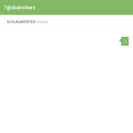
7globetrotters
Zum Inhalt springen
SCHLAGWÖRTER:
U1450
2