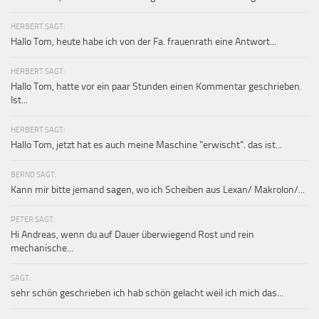
HERBERT SAGT:
Hallo Tom, heute habe ich von der Fa. frauenrath eine Antwort...
HERBERT SAGT:
Hallo Tom, hatte vor ein paar Stunden einen Kommentar geschrieben.
Ist...
HERBERT SAGT:
Hallo Tom, jetzt hat es auch meine Maschine "erwischt". das ist...
BERND SAGT:
Kann mir bitte jemand sagen, wo ich Scheiben aus Lexan/ Makrolon/...
PETER SAGT:
Hi Andreas, wenn du auf Dauer überwiegend Rost und rein
mechanische...
SAGT:
sehr schön geschrieben ich hab schön gelacht weil ich mich das...