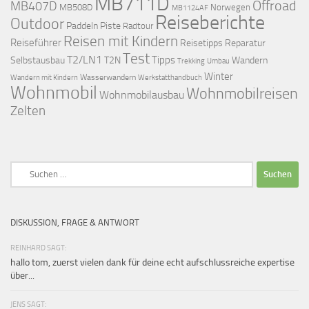
MB711D
Offroad
MB407D
MB508D
Norwegen
MB1124AF
Reiseberichte
Outdoor
Paddeln
Piste
Radtour
Reisen mit Kindern
Reiseführer
Reisetipps
Reparatur
Test
T2/LN1
Tipps
Selbstausbau
T2N
Wandern
Umbau
Trekking
Winter
Wasserwandern
Werkstatthandbuch
Wandern mit Kindern
Wohnmobil
Wohnmobilreisen
Wohnmobilausbau
Zelten
Suchen
nach:
DISKUSSION, FRAGE & ANTWORT
REINHARD SAGT:
hallo tom, zuerst vielen dank für deine echt aufschlussreiche expertise
über...
JENS SAGT: