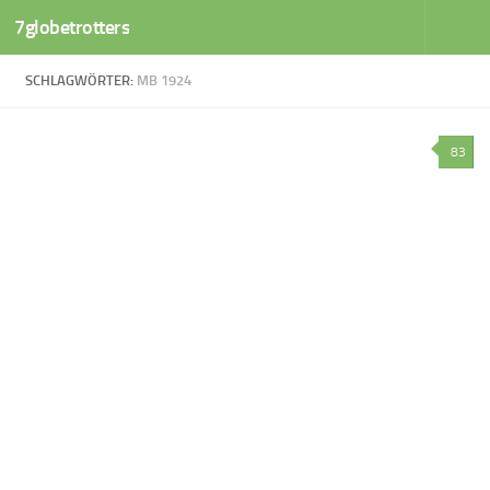
7globetrotters
Zum Inhalt springen
SCHLAGWÖRTER:
MB 1924
83