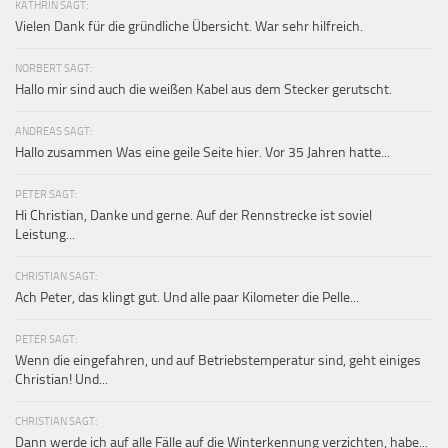
KATHRIN SAGT:
Vielen Dank für die gründliche Übersicht. War sehr hilfreich.
NORBERT SAGT:
Hallo mir sind auch die weißen Kabel aus dem Stecker gerutscht.
ANDREAS SAGT:
Hallo zusammen Was eine geile Seite hier. Vor 35 Jahren hatte...
PETER SAGT:
Hi Christian, Danke und gerne. Auf der Rennstrecke ist soviel
Leistung...
CHRISTIAN SAGT:
Ach Peter, das klingt gut. Und alle paar Kilometer die Pelle...
PETER SAGT:
Wenn die eingefahren, und auf Betriebstemperatur sind, geht einiges
Christian! Und...
CHRISTIAN SAGT:
Dann werde ich auf alle Fälle auf die Winterkennung verzichten, habe...