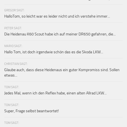
GREGOR SAGT:
HalloTom, so leicht war es leider nicht und ich verstehe immer...
PETER SAGT:
Die Heidenau K60 Scout habe ich auf meiner DR650 gefahren, die...
MARIO SAGT:
Hallo Tom, ist doch irgendwie schön das es die Skoda LKW...
CHRISTIAN SAGT:
Glaube auch, dass diese Heidenaus ein guter Kompromiss sind. Sollen
etwas...
TOM SAGT:
Jedes Mal, wenn ich den Reflex habe, einen alten Allrad LKW...
TOM SAGT:
Super, Frage selbst beantwortet!
TOM SAGT: