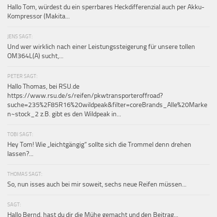
Hallo Tom, würdest du ein sperrbares Heckdifferenzial auch per Akku-
Kompressor (Makita...
JENS SAGT:
Und wer wirklich nach einer Leistungssteigerung für unsere tollen
OM364L(A) sucht,...
PETER SAGT:
Hallo Thomas, bei RSU.de
https://www.rsu.de/s/reifen/pkwtransporteroffroad?
suche=235%2F85R16%20wildpeak&filter=coreBrands_Alle%20Marke
n~stock_2 z.B. gibt es den Wildpeak in...
TOBI SAGT:
Hey Tom! Wie „leichtgängig“ sollte sich die Trommel denn drehen
lassen?...
THOMAS SAGT:
So, nun isses auch bei mir soweit, sechs neue Reifen müssen...
SAGT:
Hallo Bernd, hast du dir die Mühe gemacht und den Beitrag...