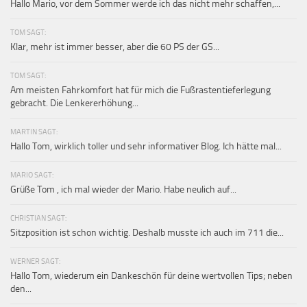
Hallo Mario, vor dem Sommer werde ich das nicht mehr schaffen,...
TOM SAGT:
Klar, mehr ist immer besser, aber die 60 PS der GS...
TOM SAGT:
Am meisten Fahrkomfort hat für mich die Fußrastentieferlegung
gebracht. Die Lenkererhöhung...
MARTIN SAGT:
Hallo Tom, wirklich toller und sehr informativer Blog. Ich hätte mal...
MARIO SAGT:
Grüße Tom , ich mal wieder der Mario. Habe neulich auf...
CHRISTIAN SAGT:
Sitzposition ist schon wichtig. Deshalb musste ich auch im 711 die...
WERNER SAGT:
Hallo Tom, wiederum ein Dankeschön für deine wertvollen Tips; neben
den...