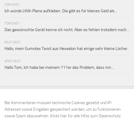
TOM SAGT:
Ich würde LKW-Plane aufkleben. Die gibt es für kleines Geld als...
TOM SAGT:
Das gewünschte Gerät kenne ich nicht. Aber es fehlen trotzdem noch...
RALF SAGT:
Hallo, mein Gumotex Twist aus Hevealon hat einige sehr kleine Löcher.
JANIS SAGT:
Hallo Tom, Ich habe bei meinem 711er das Problem, dass mir...
Bei Kommentaren müssen technische Cookies gesetzt und IP-
Adressen sowie Eingaben gespeichert werden, um zu funktionieren
sowie Spam abzuwehren.
Klickt hier für alle Infos zum Datenschutz.