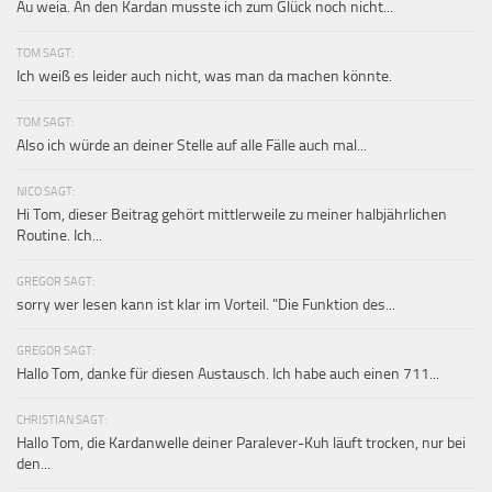
Au weia. An den Kardan musste ich zum Glück noch nicht...
TOM SAGT:
Ich weiß es leider auch nicht, was man da machen könnte.
TOM SAGT:
Also ich würde an deiner Stelle auf alle Fälle auch mal...
NICO SAGT:
Hi Tom, dieser Beitrag gehört mittlerweile zu meiner halbjährlichen
Routine. Ich...
GREGOR SAGT:
sorry wer lesen kann ist klar im Vorteil. "Die Funktion des...
GREGOR SAGT:
Hallo Tom, danke für diesen Austausch. Ich habe auch einen 711...
CHRISTIAN SAGT:
Hallo Tom, die Kardanwelle deiner Paralever-Kuh läuft trocken, nur bei
den...