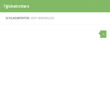
7globetrotters
Zum Inhalt springen
SCHLAGWÖRTER:
JEEP WRANGLER
4