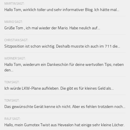
MARTIN SAGT:
Hallo Tom, wirklich toller und sehr informativer Blog. Ich hätte mal...
MARIO SAGT:
Grüße Tom , ich mal wieder der Mario. Habe neulich auf...
CHRISTIAN SAGT:
Sitzposition ist schon wichtig. Deshalb musste ich auch im 711 die...
WERNER SAGT:
Hallo Tom, wiederum ein Dankeschön für deine wertvollen Tips; neben
den...
TOM SAGT:
Ich würde LKW-Plane aufkleben. Die gibt es für kleines Geld als...
TOM SAGT:
Das gewünschte Gerät kenne ich nicht. Aber es fehlen trotzdem noch...
RALF SAGT:
Hallo, mein Gumotex Twist aus Hevealon hat einige sehr kleine Löcher.