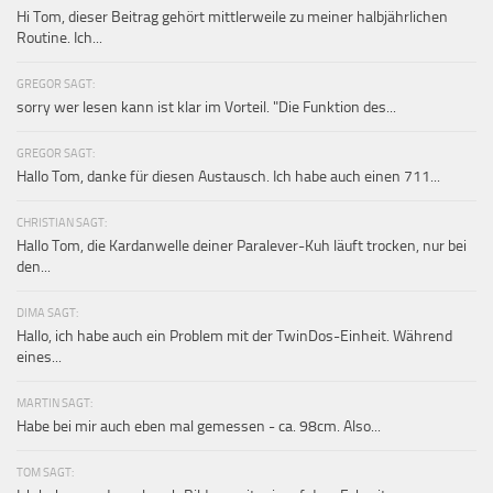
Hi Tom, dieser Beitrag gehört mittlerweile zu meiner halbjährlichen
Routine. Ich...
GREGOR SAGT:
sorry wer lesen kann ist klar im Vorteil. "Die Funktion des...
GREGOR SAGT:
Hallo Tom, danke für diesen Austausch. Ich habe auch einen 711...
CHRISTIAN SAGT:
Hallo Tom, die Kardanwelle deiner Paralever-Kuh läuft trocken, nur bei
den...
DIMA SAGT:
Hallo, ich habe auch ein Problem mit der TwinDos-Einheit. Während
eines...
MARTIN SAGT:
Habe bei mir auch eben mal gemessen - ca. 98cm. Also...
TOM SAGT: