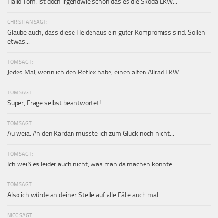
Hallo Tom, ist doch irgendwie schön das es die Skoda LKW...
CHRISTIAN SAGT:
Glaube auch, dass diese Heidenaus ein guter Kompromiss sind. Sollen
etwas...
TOM SAGT:
Jedes Mal, wenn ich den Reflex habe, einen alten Allrad LKW...
TOM SAGT:
Super, Frage selbst beantwortet!
TOM SAGT:
Au weia. An den Kardan musste ich zum Glück noch nicht...
TOM SAGT:
Ich weiß es leider auch nicht, was man da machen könnte.
TOM SAGT:
Also ich würde an deiner Stelle auf alle Fälle auch mal...
NICO SAGT: