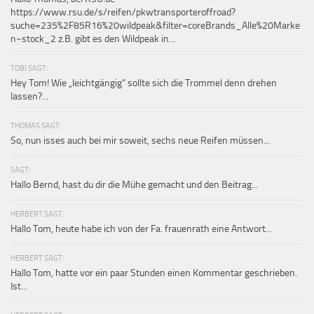
https://www.rsu.de/s/reifen/pkwtransporteroffroad?
suche=235%2F85R16%20wildpeak&filter=coreBrands_Alle%20Marke
n~stock_2 z.B. gibt es den Wildpeak in...
TOBI SAGT:
Hey Tom! Wie „leichtgängig“ sollte sich die Trommel denn drehen
lassen?...
THOMAS SAGT:
So, nun isses auch bei mir soweit, sechs neue Reifen müssen...
SAGT:
Hallo Bernd, hast du dir die Mühe gemacht und den Beitrag...
HERBERT SAGT:
Hallo Tom, heute habe ich von der Fa. frauenrath eine Antwort...
HERBERT SAGT:
Hallo Tom, hatte vor ein paar Stunden einen Kommentar geschrieben.
Ist...