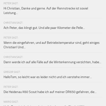
PETER SAGT:
Hi Christian, Danke und gerne. Auf der Rennstrecke ist soviel
Leistung...
CHRISTIAN SAGT:
Ach Peter, das klingt gut. Und alle paar Kilometer die Pelle...
PETER SAGT:
Wenn die eingefahren, und auf Betriebstemperatur sind, geht einiges
Christian! Und...
CHRISTIAN SAGT:
Dann werde ich auf alle Fälle auf die Winterkennung verzichten, habe...
GREGOR SAGT:
HalloTom, so leicht war es leider nicht und ich verstehe immer...
PETER SAGT:
Die Heidenau K60 Scout habe ich auf meiner DR650 gefahren, die...
MARIO SAGT: