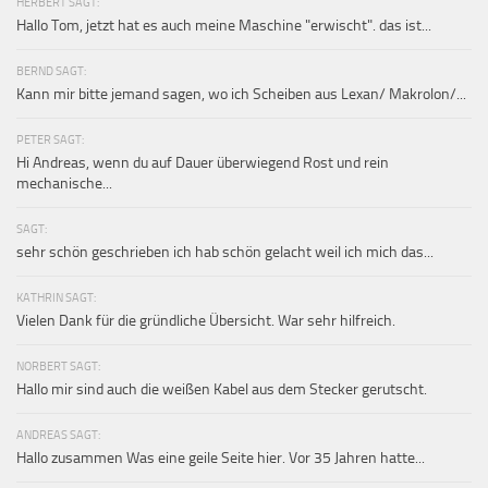
HERBERT SAGT:
Hallo Tom, jetzt hat es auch meine Maschine "erwischt". das ist...
BERND SAGT:
Kann mir bitte jemand sagen, wo ich Scheiben aus Lexan/ Makrolon/...
PETER SAGT:
Hi Andreas, wenn du auf Dauer überwiegend Rost und rein
mechanische...
SAGT:
sehr schön geschrieben ich hab schön gelacht weil ich mich das...
KATHRIN SAGT:
Vielen Dank für die gründliche Übersicht. War sehr hilfreich.
NORBERT SAGT:
Hallo mir sind auch die weißen Kabel aus dem Stecker gerutscht.
ANDREAS SAGT:
Hallo zusammen Was eine geile Seite hier. Vor 35 Jahren hatte...