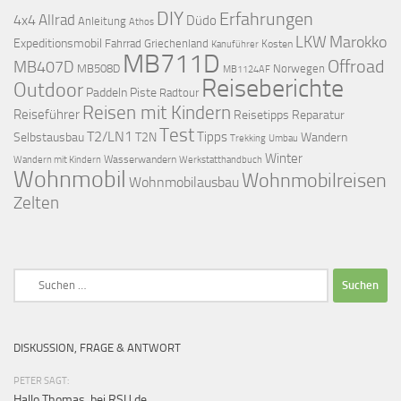
DIY
Erfahrungen
Allrad
4x4
Düdo
Anleitung
Athos
LKW
Marokko
Expeditionsmobil
Fahrrad
Griechenland
Kosten
Kanuführer
MB711D
Offroad
MB407D
MB508D
Norwegen
MB1124AF
Reiseberichte
Outdoor
Paddeln
Piste
Radtour
Reisen mit Kindern
Reiseführer
Reisetipps
Reparatur
Test
T2/LN1
Tipps
Selbstausbau
T2N
Wandern
Umbau
Trekking
Winter
Wasserwandern
Werkstatthandbuch
Wandern mit Kindern
Wohnmobil
Wohnmobilreisen
Wohnmobilausbau
Zelten
Suchen
nach:
DISKUSSION, FRAGE & ANTWORT
PETER SAGT:
Hallo Thomas, bei RSU.de